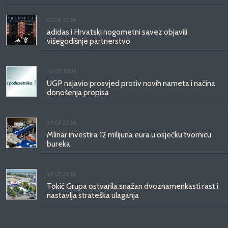
01.08.2026.
adidas i Hrvatski nogometni savez objavili
višegodišnje partnerstvo
30.07.2026.
UGP najavio prosvjed protiv novih nameta i načina
donošenja propisa
29.07.2026.
Mlinar investira 12 milijuna eura u osječku tvornicu
bureka
29.07.2026.
Tokić Grupa ostvarila snažan dvoznamenkasti rast i
nastavlja strateška ulaganja