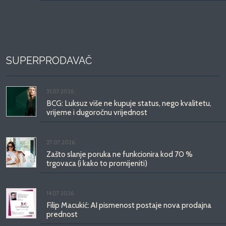
SUPERPRODAVAČ
31.07.2026.
BCG: Luksuz više ne kupuje status, nego kvalitetu,
vrijeme i dugoročnu vrijednost
27.07.2026.
Zašto slanje poruka ne funkcionira kod 70 %
trgovaca (i kako to promijeniti)
14.07.2026.
Filip Macukić: AI pismenost postaje nova prodajna
prednost