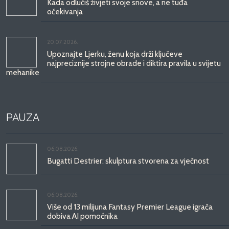
Kada odlučiš živjeti svoje snove, a ne tuđa
očekivanja
20.07.2026.
Upoznajte Ljerku, ženu koja drži ključeve
najpreciznije strojne obrade i diktira pravila u svijetu
mehanike
PAUZA
06.08.2026.
Bugatti Destrier: skulptura stvorena za vječnost
06.08.2026.
Više od 13 milijuna Fantasy Premier League igrača
dobiva AI pomoćnika