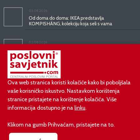
03.08.2026.
Od doma do doma: IKEA predstavlja
KOMPISHÄNG, kolekciju koja seli s vama
03.08.2026.
Kineski BYD predstavio luksuznu limuzinu veću od
Mercedesove S-klase, obećava domet do 1.000
kilometara
Ova web stranica koristi kolačiće kako bi poboljšala
vaše korisničko iskustvo. Nastavkom korištenja
stranice pristajete na korištenje kolačića. Više
informacija dostupno je na
linku
.
©
poslovni-savjetnik.com član je
Klikom na gumb Prihvaćam, pristajete na to.
Footer menu
O nama
Impressum
Uvjeti korištenja