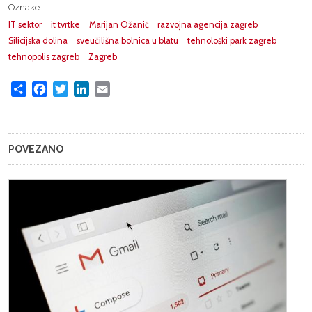
Oznake
IT sektor
it tvrtke
Marijan Ožanić
razvojna agencija zagreb
Silicijska dolina
sveučilišna bolnica u blatu
tehnološki park zagreb
tehnopolis zagreb
Zagreb
Share
Facebook
Twitter
LinkedIn
Email
POVEZANO