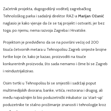
Začetnik projekta, dugogodišnji voditelj zagrebačkog
Tehnološkog parka i sadašnji direktor RAZ-a
Marijan Ožanić
naglasio je kako vjeruje da će se taj projekt i ostvariti, jer bez
toga, po njemu, nema razvoja Zagreba i Hrvatske.
Projektom je predviđeno da se na površini većoj od 200
tisuća četvornih metara u Tehnopolisu Zagreb smjeste brojne
tvrtke koje će, kako je kazao, proizvoditi na tisuće
konkurentnih proizvoda, što sada nemamo i čime bi se Zagreb
i reindustrijalizirao.
Osim tvrtki u Tehnopolisu bi se smjestili i sadržaji poput
multimedijskih dvorana, banke, vrtića, restorana i drugog, ali
među najvažnijim bi bio poduzetnički inkubator za 'start-up'
poduzetnike te stalno prožimanje znanosti i tehnologije kroz