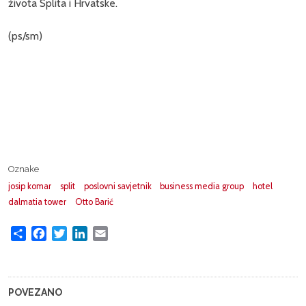
života Splita i Hrvatske.
(ps/sm)
Oznake
josip komar
split
poslovni savjetnik
business media group
hotel
dalmatia tower
Otto Barić
Share
Facebook
Twitter
LinkedIn
Email
POVEZANO