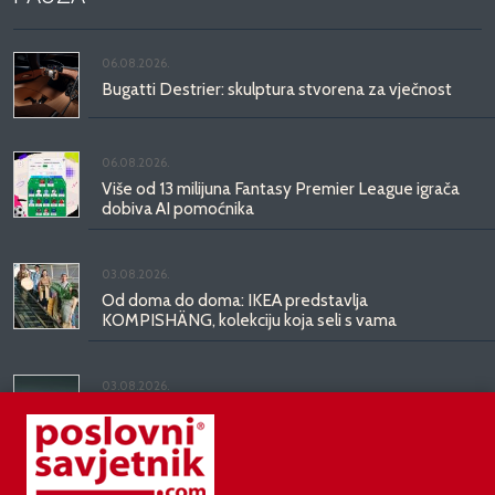
06.08.2026.
Bugatti Destrier: skulptura stvorena za vječnost
06.08.2026.
Više od 13 milijuna Fantasy Premier League igrača
dobiva AI pomoćnika
03.08.2026.
Od doma do doma: IKEA predstavlja
KOMPISHÄNG, kolekciju koja seli s vama
03.08.2026.
Kineski BYD predstavio luksuznu limuzinu veću od
Mercedesove S-klase, obećava domet do 1.000
kilometara