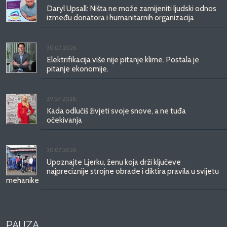
Daryl Upsall: Ništa ne može zamijeniti ljudski odnos
između donatora i humanitarnih organizacija
30.07.2026.
Elektrifikacija više nije pitanje klime. Postala je
pitanje ekonomije.
29.07.2026.
Kada odlučiš živjeti svoje snove, a ne tuđa
očekivanja
20.07.2026.
Upoznajte Ljerku, ženu koja drži ključeve
najpreciznije strojne obrade i diktira pravila u svijetu
mehanike
PAUZA