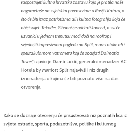
raspostrijeti kultnu hrvatsku zastavu koja je pratila naše
nogometaše na svjetskim prvenstvima u Rusiji i Kataru, a
što će biti izraz patriotizma ali i kultna fotografija koja će
obići svijet. Također, Gibonni će održati koncert, a svi će
uzvanici u jednom trenutku moći doći na rooftop i
svjedočiti impresivnom pogledu na Split, more i otoke ali i
spektakularnom vatrometu koji će obasjati Dalmatia
Tower”,
izjavio je
Damir Lukić
, generalni menadžer AC
Hotela by Marriott Split najavivši i niz drugih
iznenađenja o kojima će biti poznato više na dan
otvorenja.
Kako se doznaje otvorenju će prisustvovati niz poznatih lica iz
svijeta estrade, sporta, poduzetnišva, politike i kulturnog