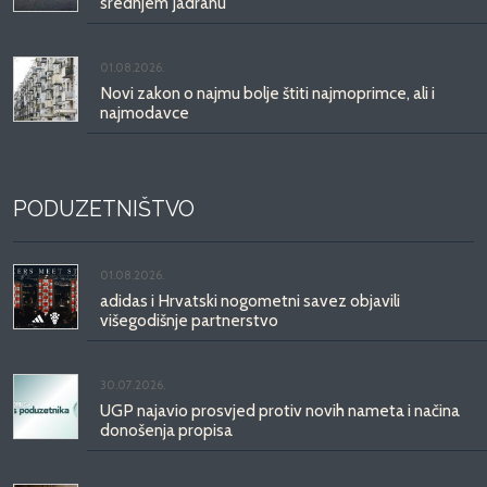
srednjem Jadranu
01.08.2026.
Novi zakon o najmu bolje štiti najmoprimce, ali i
najmodavce
PODUZETNIŠTVO
01.08.2026.
adidas i Hrvatski nogometni savez objavili
višegodišnje partnerstvo
30.07.2026.
UGP najavio prosvjed protiv novih nameta i načina
donošenja propisa