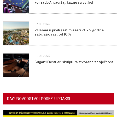
koji rade AI sadržaj: kazne su velike!
07.08.2026.
Valamar u prvih šest mjeseci 2026. godine
zabilježio rast od 10%
06.08.2026.
Bugatti Destrier: skulptura stvorena za vječnost
RAČUNOVODSTVO I POREZI U PRAKSI