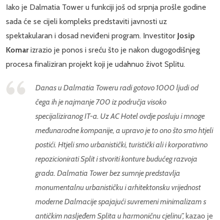
Iako je Dalmatia Tower u funkciji još od srpnja prošle godine
sada će se cijeli kompleks predstaviti javnosti uz
spektakularan i dosad neviđeni program. Investitor
Josip
Komar
izrazio je ponos i sreću što je nakon dugogodišnjeg
procesa finaliziran projekt koji je udahnuo život Splitu.
Danas u Dalmatia Toweru radi gotovo 1000 ljudi od
čega ih je najmanje 700 iz područja visoko
specijaliziranog IT-a. Uz AC Hotel ovdje posluju i mnoge
međunarodne kompanije, a upravo je to ono što smo htjeli
postići. Htjeli smo urbanistički, turistički ali i korporativno
repozicionirati Split i stvoriti konture budućeg razvoja
grada. Dalmatia Tower bez sumnje predstavlja
monumentalnu urbanističku i arhitektonsku vrijednost
moderne Dalmacije spajajući suvremeni minimalizam s
antičkim nasljeđem Splita u harmoničnu cjelinu”,
kazao je