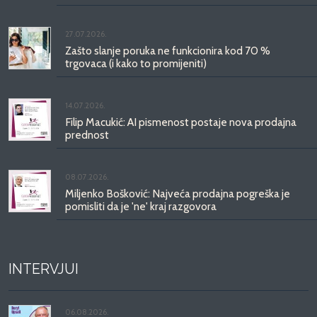
27.07.2026.
Zašto slanje poruka ne funkcionira kod 70 %
trgovaca (i kako to promijeniti)
14.07.2026.
Filip Macukić: AI pismenost postaje nova prodajna
prednost
08.07.2026.
Miljenko Bošković: Najveća prodajna pogreška je
pomisliti da je 'ne' kraj razgovora
INTERVJUI
06.08.2026.