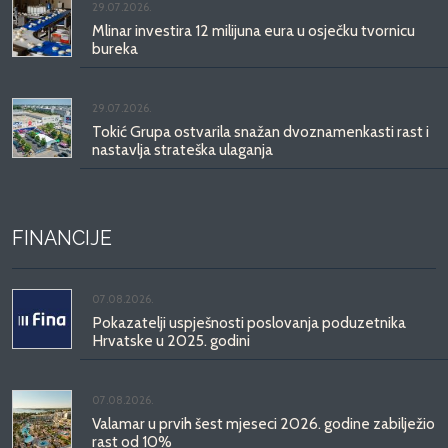
29.07.2026.
Mlinar investira 12 milijuna eura u osječku tvornicu
bureka
29.07.2026.
Tokić Grupa ostvarila snažan dvoznamenkasti rast i
nastavlja strateška ulaganja
FINANCIJE
07.08.2026.
Pokazatelji uspješnosti poslovanja poduzetnika
Hrvatske u 2025. godini
07.08.2026.
Valamar u prvih šest mjeseci 2026. godine zabilježio
rast od 10%