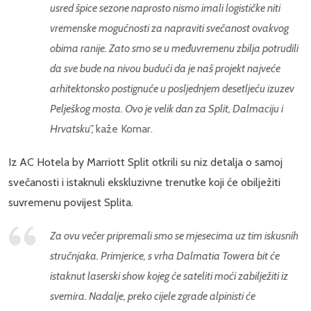
usred špice sezone naprosto nismo imali logističke niti
vremenske mogućnosti za napraviti svečanost ovakvog
obima ranije. Zato smo se u međuvremenu zbilja potrudili
da sve bude na nivou budući da je naš projekt najveće
arhitektonsko postignuće u posljednjem desetljeću izuzev
Pelješkog mosta. Ovo je velik dan za Split, Dalmaciju i
Hrvatsku”,
kaže Komar.
Iz AC Hotela by Marriott Split otkrili su niz detalja o samoj
svečanosti i istaknuli ekskluzivne trenutke koji će obilježiti
suvremenu povijest Splita.
Za ovu večer pripremali smo se mjesecima uz tim iskusnih
stručnjaka. Primjerice, s vrha Dalmatia Towera bit će
istaknut laserski show kojeg će sateliti moći zabilježiti iz
svemira. Nadalje, preko cijele zgrade alpinisti će