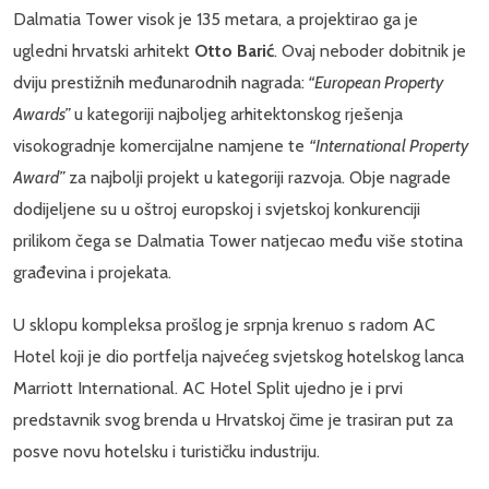
Dalmatia Tower visok je 135 metara, a projektirao ga je
ugledni hrvatski arhitekt
Otto Barić
. Ovaj neboder dobitnik je
dviju prestižnih međunarodnih nagrada:
“European Property
Awards”
u kategoriji najboljeg arhitektonskog rješenja
visokogradnje komercijalne namjene te
“International Property
Award”
za najbolji projekt u kategoriji razvoja. Obje nagrade
dodijeljene su u oštroj europskoj i svjetskoj konkurenciji
prilikom čega se Dalmatia Tower natjecao među više stotina
građevina i projekata.
U sklopu kompleksa prošlog je srpnja krenuo s radom AC
Hotel koji je dio portfelja najvećeg svjetskog hotelskog lanca
Marriott International. AC Hotel Split ujedno je i prvi
predstavnik svog brenda u Hrvatskoj čime je trasiran put za
posve novu hotelsku i turističku industriju.