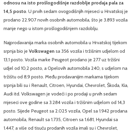
odnosu na isto prošlogodišnje razdoblje prodaja pala za
14,5 posto
. U prvih sedam ovogodišnjih mjeseci u Hrvatskoj je
prodano 22.907 novih osobnih automobila, što je 3.893 vozila
manje nego u istom prošlogodišnjem razdoblju.
Najprodavanija marka osobnih automobila u Hrvatskoj tijekom
srpnja bio je
Volkswagen
sa 356 vozila i tržišnim udjelom od
13,1 posto. Vozila marke Peugeot prodano je 277 uz tržišni
udjel od 10,2 posto, a Opelovih automobila 240, s udjelom na
tržištu od 8,9 posto. Među prodavanijim markama tijekom
srpnja bili su i Renault, Citroen, Hyundai, Chevrolet, Škoda, Kia,
Audi itd. Volkswagen je vodeći i po prodaji u prvih sedam
mjeseci ove godine sa 3.284 vozila i tržišnim udjelom od 14,3
posto. Sijede Peugeot sa 2.025 vozila, Opel sa 1.942 prodana
automobila, Renault sa 1.735, Citroen sa 1.681, Hyundai sa
1.447, a više od tisuću prodanih vozila imali su i Chevrolet,