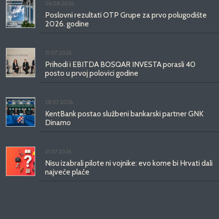
06.08.2026.
Poslovni rezultati OTP Grupe za prvo polugodište
2026. godine
31.07.2026.
Prihodi i EBITDA BOSQAR INVESTA porasli 40
posto u prvoj polovici godine
28.07.2026.
KentBank postao službeni bankarski partner GNK
Dinamo
21.07.2026.
Nisu izabrali pilote ni vojnike: evo kome bi Hrvati dali
najveće plaće