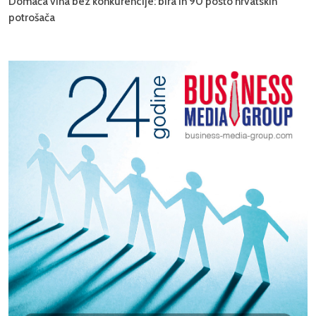
Domaća vina bez konkurencije: bira ih 90 posto hrvatskih
potrošača