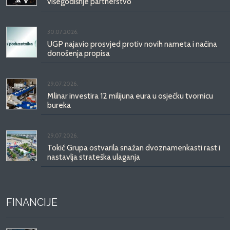
višegodišnje partnerstvo
30.07.2026.
UGP najavio prosvjed protiv novih nameta i načina
donošenja propisa
29.07.2026.
Mlinar investira 12 milijuna eura u osječku tvornicu
bureka
29.07.2026.
Tokić Grupa ostvarila snažan dvoznamenkasti rast i
nastavlja strateška ulaganja
FINANCIJE