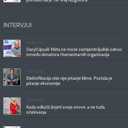
INTERVJUI
06.08.2026.
Daryl Upsall: Ništa ne može zamijeniti ljudski odnos
između donatora i humanitarnih organizacija
30.07.2026.
Elektrifikacija više nije pitanje klime. Postala je
pitanje ekonomije.
29.07.2026.
Kada odlučiš živjeti svoje snove, a ne tuđa
očekivanja