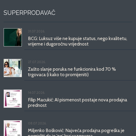
SUPERPRODAVAČ
31.07.2026.
BCG: Luksuz više ne kupuje status, nego kvalitetu,
vrijeme i dugoročnu vrijednost
27.07.2026.
Zašto slanje poruka ne funkcionira kod 70 %
trgovaca (i kako to promijeniti)
14.07.2026.
Filip Macukić: AI pismenost postaje nova prodajna
prednost
08.07.2026.
Miljenko Bošković: Najveća prodajna pogreška je
pomisliti da je 'ne' kraj razgovora