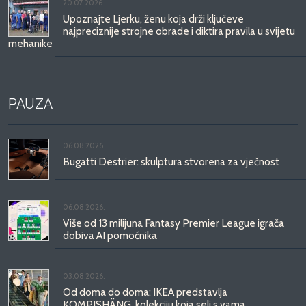
20.07.2026.
Upoznajte Ljerku, ženu koja drži ključeve
najpreciznije strojne obrade i diktira pravila u svijetu
mehanike
PAUZA
06.08.2026.
Bugatti Destrier: skulptura stvorena za vječnost
06.08.2026.
Više od 13 milijuna Fantasy Premier League igrača
dobiva AI pomoćnika
03.08.2026.
Od doma do doma: IKEA predstavlja
KOMPISHÄNG, kolekciju koja seli s vama