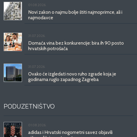
01.08.2026.
Novi zakon o najmu bolje štiti najmoprimce, ali i
najmodavce
31.07.2026.
Domaća vina bez konkurencije: bira ih 90 posto
hrvatskih potrošača
31.07.2026.
Ovako će izgledati novo ruho zgrade koja je
godinama ruglo zapadnog Zagreba
PODUZETNIŠTVO
01.08.2026.
adidas i Hrvatski nogometni savez objavili