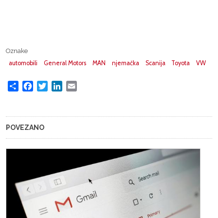
Oznake
automobili
General Motors
MAN
njemačka
Scanija
Toyota
VW
Share
Facebook
Twitter
LinkedIn
Email
POVEZANO