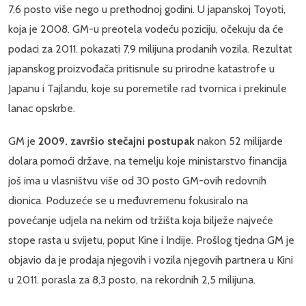
7,6 posto više nego u prethodnoj godini. U japanskoj Toyoti,
koja je 2008. GM-u preotela vodeću poziciju, očekuju da će
podaci za 2011. pokazati 7,9 milijuna prodanih vozila. Rezultat
japanskog proizvođača pritisnule su prirodne katastrofe u
Japanu i Tajlandu, koje su poremetile rad tvornica i prekinule
lanac opskrbe.
GM je
2009. završio stečajni postupak
nakon 52 milijarde
dolara pomoći države, na temelju koje ministarstvo financija
još ima u vlasništvu više od 30 posto GM-ovih redovnih
dionica. Poduzeće se u međuvremenu fokusiralo na
povećanje udjela na nekim od tržišta koja bilježe najveće
stope rasta u svijetu, poput Kine i Indije. Prošlog tjedna GM je
objavio da je prodaja njegovih i vozila njegovih partnera u Kini
u 2011. porasla za 8,3 posto, na rekordnih 2,5 milijuna.