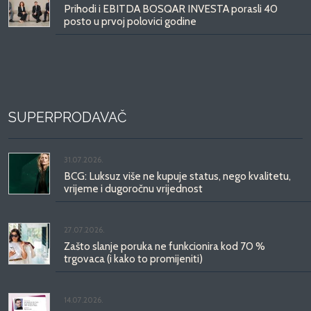
Prihodi i EBITDA BOSQAR INVESTA porasli 40
posto u prvoj polovici godine
SUPERPRODAVAČ
31.07.2026.
BCG: Luksuz više ne kupuje status, nego kvalitetu,
vrijeme i dugoročnu vrijednost
27.07.2026.
Zašto slanje poruka ne funkcionira kod 70 %
trgovaca (i kako to promijeniti)
14.07.2026.