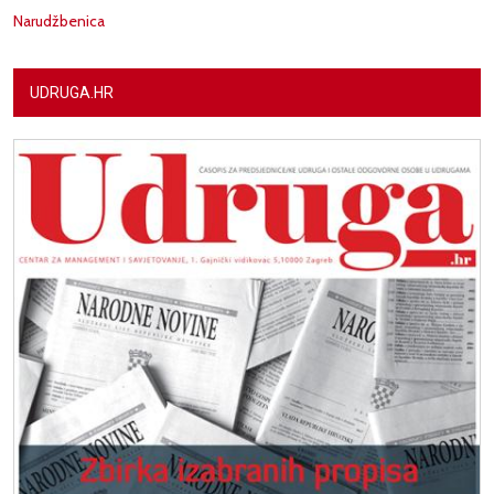
Narudžbenica
UDRUGA.HR