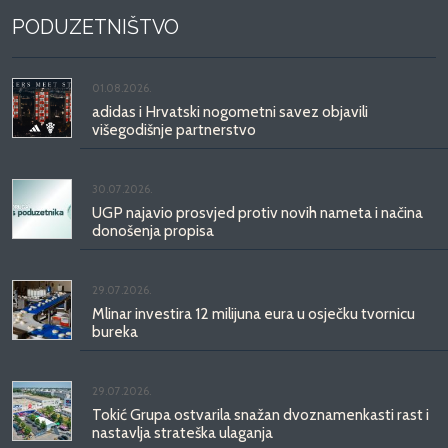
PODUZETNIŠTVO
01.08.2026.
adidas i Hrvatski nogometni savez objavili
višegodišnje partnerstvo
30.07.2026.
UGP najavio prosvjed protiv novih nameta i načina
donošenja propisa
29.07.2026.
Mlinar investira 12 milijuna eura u osječku tvornicu
bureka
29.07.2026.
Tokić Grupa ostvarila snažan dvoznamenkasti rast i
nastavlja strateška ulaganja