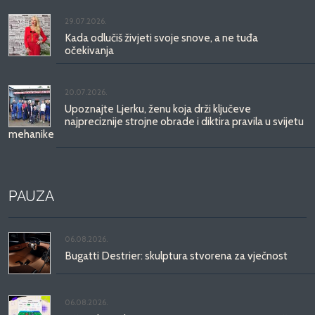
29.07.2026.
Kada odlučiš živjeti svoje snove, a ne tuđa
očekivanja
20.07.2026.
Upoznajte Ljerku, ženu koja drži ključeve
najpreciznije strojne obrade i diktira pravila u svijetu
mehanike
PAUZA
06.08.2026.
Bugatti Destrier: skulptura stvorena za vječnost
06.08.2026.