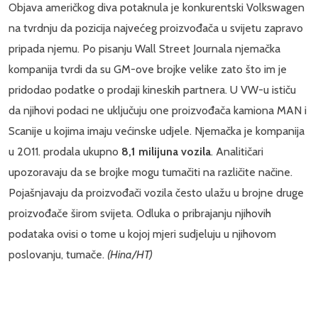
Objava američkog diva potaknula je konkurentski Volkswagen
na tvrdnju da pozicija najvećeg proizvođača u svijetu zapravo
pripada njemu. Po pisanju Wall Street Journala njemačka
kompanija tvrdi da su GM-ove brojke velike zato što im je
pridodao podatke o prodaji kineskih partnera. U VW-u ističu
da njihovi podaci ne uključuju one proizvođača kamiona MAN i
Scanije u kojima imaju većinske udjele. Njemačka je kompanija
u 2011. prodala ukupno
8,1 milijuna vozila
. Analitičari
upozoravaju da se brojke mogu tumačiti na različite načine.
Pojašnjavaju da proizvođači vozila često ulažu u brojne druge
proizvođače širom svijeta. Odluka o pribrajanju njihovih
podataka ovisi o tome u kojoj mjeri sudjeluju u njihovom
poslovanju, tumače.
(Hina/HT)