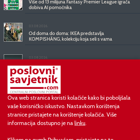
Više od 13 milijuna Fantasy Premier League igrača
dobiva AI pomoćnika
03.08.2026.
Od doma do doma: IKEA predstavlja
KOMPISHÄNG, kolekciju koja seli s vama
03.08.2026.
Kineski BYD predstavio luksuznu limuzinu veću od
Mercedesove S-klase, obećava domet do 1.000
kilometara
Ova web stranica koristi kolačiće kako bi poboljšala
vaše korisničko iskustvo. Nastavkom korištenja
stranice pristajete na korištenje kolačića. Više
informacija dostupno je na
linku
.
©
poslovni-savjetnik.com član je