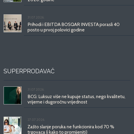
31.07.2026.
Prihodi i EBITDA BOSQAR INVESTA porasli 40
posto u prvoj polovici godine
SUPERPRODAVAČ
31.07.2026.
BCG: Luksuz više ne kupuje status, nego kvalitetu,
vrijeme i dugoročnu vrijednost
27.07.2026.
Zašto slanje poruka ne funkcionira kod 70 %
trgovaca (i kako to promijeniti)