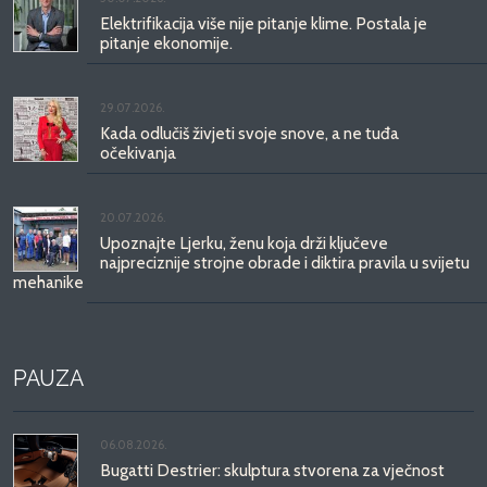
Elektrifikacija više nije pitanje klime. Postala je
pitanje ekonomije.
29.07.2026.
Kada odlučiš živjeti svoje snove, a ne tuđa
očekivanja
20.07.2026.
Upoznajte Ljerku, ženu koja drži ključeve
najpreciznije strojne obrade i diktira pravila u svijetu
mehanike
PAUZA
06.08.2026.
Bugatti Destrier: skulptura stvorena za vječnost