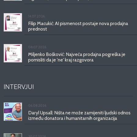
14.07.2026.
Filip Macukić: AI pismenost postaje nova prodajna
prednost
08.07.2026.
Miljenko Bošković: Najveća prodajna pogreška je
pomisliti da je 'ne' kraj razgovora
INTERVJUI
06.08.2026.
Daryl Upsall: Ništa ne može zamijeniti ljudski odnos
između donatora i humanitarnih organizacija
30.07.2026.