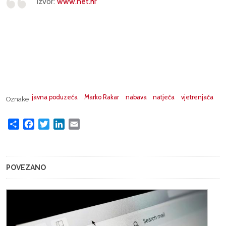
Izvor:
www.net.hr
javna poduzeća
Marko Rakar
nabava
natječa
vjetrenjača
Oznake
Share
Facebook
Twitter
LinkedIn
Email
POVEZANO