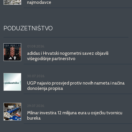
najmodavce
PODUZETNIŠTVO
01.08.2026.
adidas i Hrvatski nogometni savez objavili
višegodišnje partnerstvo
30.07.2026.
UGP najavio prosvjed protiv novih nameta i načina
donošenja propisa
29.07.2026.
Mlinar investira 12 milijuna eura u osječku tvornicu
bureka