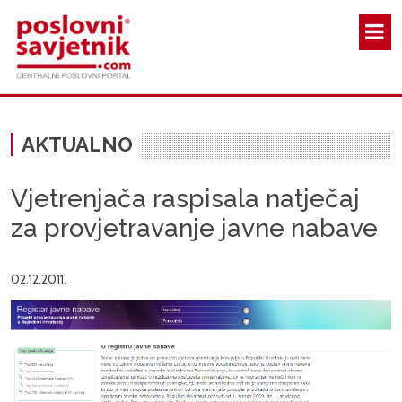
Skoči na glavni sadržaj
AKTUALNO
Vjetrenjača raspisala natječaj
za provjetravanje javne nabave
02.12.2011.