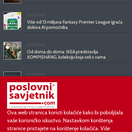
06.08.2026.
Više od 13 milijuna Fantasy Premier League igrača
dobiva AI pomoćnika
03.08.2026.
Od doma do doma: IKEA predstavlja
KOMPISHÄNG, kolekciju koja seli s vama
03.08.2026.
Kineski BYD predstavio luksuznu limuzinu veću od
Mercedesove S-klase, obećava domet do 1.000
kilometara
Ova web stranica koristi kolačiće kako bi poboljšala
vaše korisničko iskustvo. Nastavkom korištenja
stranice pristajete na korištenje kolačića. Više