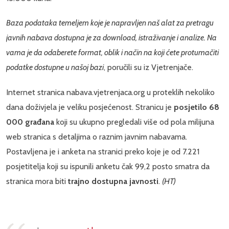
Baza podataka temeljem koje je napravljen naš alat za pretragu
javnih nabava dostupna je za download, istraživanje i analize. Na
vama je da odaberete format, oblik i način na koji ćete protumačiti
podatke dostupne u našoj bazi
, poručili su iz Vjetrenjače.
Internet stranica nabava.vjetrenjaca.org u proteklih nekoliko
dana doživjela je veliku posjećenost. Stranicu je
posjetilo 68
000 građana
koji su ukupno pregledali više od pola milijuna
web stranica s detaljima o raznim javnim nabavama.
Postavljena je i anketa na stranici preko koje je od 7.221
posjetitelja koji su ispunili anketu čak 99,2 posto smatra da
stranica mora biti
trajno dostupna javnosti
.
(HT)