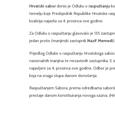
Hrvatski sabor
donio je Odluku o
raspuštanju
ko
temelju koje Predsjednik Republike Hrvatske rasp
koalicija najavila za 4. prosinca ove godine.
Za Odluku o raspuštanju glasovalo je 135 zastupn
jedan protiv (manjinski zastupnik
Nazif Memedi
).
Prijedlog Odluke o raspuštanju Hrvatskoga sabora
nacionalnih manjina te nezavisnih zastupnika. S 
najavljeni za 4. prosinca ove godine, Odbor je pr
koja na snagu stupa danom donošenja.
Raspuštanjem Sabora, prema odredbama saborsko
prestaje danom konstituiranja novoga saziva.
(Hi