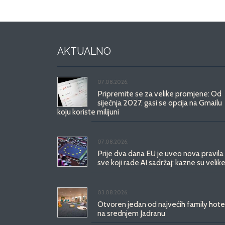
AKTUALNO
07.08.2026.
Pripremite se za velike promjene: Od
siječnja 2027. gasi se opcija na Gmailu
koju koriste milijuni
07.08.2026.
Prije dva dana EU je uveo nova pravila
sve koji rade AI sadržaj: kazne su velike
03.08.2026.
Otvoren jedan od najvećih family hote
na srednjem Jadranu