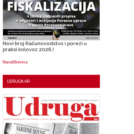
Novi broj Računovodstvo i porezi u
praksi kolovoz 2026.!
Narudžbenica
UDRUGA.HR