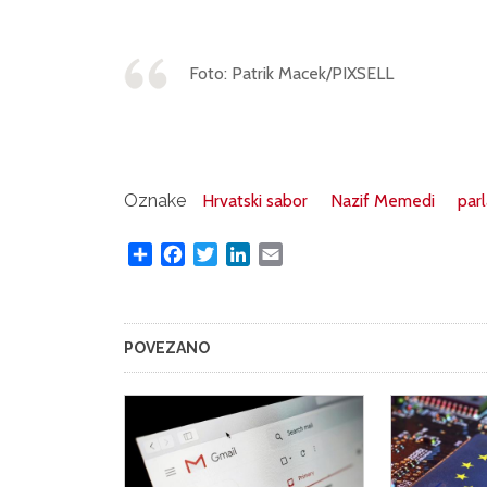
Foto: Patrik Macek/PIXSELL
Oznake
Hrvatski sabor
Nazif Memedi
par
Share
Facebook
Twitter
LinkedIn
Email
POVEZANO