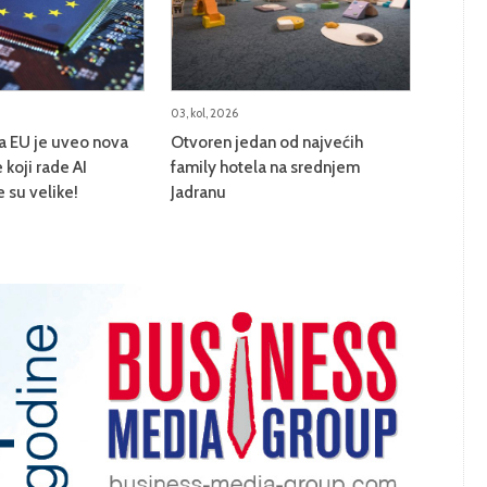
03, kol, 2026
na EU je uveo nova
Otvoren jedan od najvećih
 koji rade AI
family hotela na srednjem
e su velike!
Jadranu