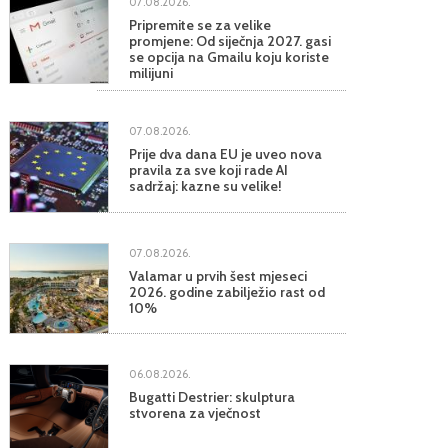
07.08.2026.
Pripremite se za velike
promjene: Od siječnja 2027. gasi
se opcija na Gmailu koju koriste
milijuni
07.08.2026.
Prije dva dana EU je uveo nova
pravila za sve koji rade AI
sadržaj: kazne su velike!
07.08.2026.
Valamar u prvih šest mjeseci
2026. godine zabilježio rast od
10%
06.08.2026.
Bugatti Destrier: skulptura
stvorena za vječnost