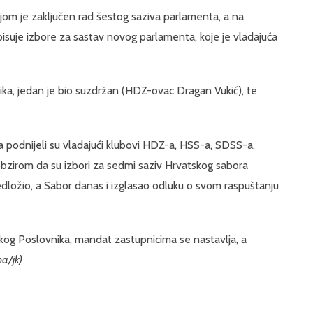
jom je zaključen rad šestog saziva parlamenta, a na
isuje izbore za sastav novog parlamenta, koje je vladajuća
ika, jedan je bio suzdržan (HDZ-ovac Dragan Vukić), te
 podnijeli su vladajući klubovi HDZ-a, HSS-a, SDSS-a,
obzirom da su izbori za sedmi saziv Hrvatskog sabora
edložio, a Sabor danas i izglasao odluku o svom raspuštanju
g Poslovnika, mandat zastupnicima se nastavlja, a
na/jk)