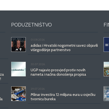
PODUZETNIŠTVO
F
01.08.2026.
adidas i Hrvatski nogometni savez objavili
višegodišnje partnerstvo
30.07.2026.
UGP najavio prosvjed protiv novih
 za
nameta i načina donošenja propisa
!
29.07.2026.
Mlinar investira 12 milijuna eura u osječku
la
tvornicu bureka