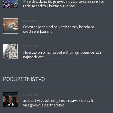
Prije dva dana EU je uveo nova pravila za sve koji
rade AI sadržaj: kazne su velike!
03.08.2026.
Otvoren jedan od najvećih family hotela na
srednjem Jadranu
01.08.2026.
Novi zakon o najmu bolje štiti najmoprimce, ali i
najmodavce
PODUZETNIŠTVO
01.08.2026.
adidas i Hrvatski nogometni savez objavili
višegodišnje partnerstvo