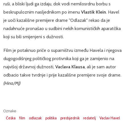
ruši, a bliski ljudi ga izdaju, dok vodi nemilosrdnu borbu s
beskrupuloznim nasljednikom po imenu
Vlastik Klein
. Havel
je uoči kazališne premijere drame "Odlazak" rekao da je
nadahnuće pronašao u sudbini nekih komunističkih aparatčika
koji su bili smijenjeni s dužnosti.
Film je potaknuo priče o suparništvu između Havela i njegova
dugogodišnjeg političkog protivnika koji ga je zamijenio na
najvišoj državnoj dužnosti,
Vaclava Klausa
, ali je sam autor
odbacio takve tvrdnje i prije kazališne premijere svoje drame.
(Hina/MJ)
Oznake
Češka
film
odlazak
politika
predsjednik
redatelj
Vaclav Havel