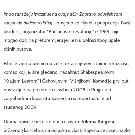
Imao sam želju izraziti se na ovaj način. Zapravo, oduvijek sam
sanjao da budem redatelj
- povjerio se Havel u priopćenju. Bivši
disident, organizator "Baršunaste revolucije" iz 1989., nije
mogao doći na pretpremijeru jer leži u bolnici zbog upale
dišnih putova.
Film je vjerno prenio na veliki ekran njegov istoimeni kazališni
komad koji je, šire gledano, nadahnut Shakespearovim
"Kraljem Learom" i Čehovljevim "Višnjikom". Komad je prvi put
postavljen na pozornicu u svibnju 2008. u Pragu, a u
zagrebačkom kazalištu Komedija na repertoaru je od
studenog 2009.
Drama opisuje nekoliko dana u životu
Vilema Riegera
,
državnog kancelara na odlasku s vlasti, kojemu se svijet naglo