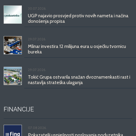
30.07.2026.
UGP najavio prosvjed protiv novih nameta i načina
donošenja propisa
29.07.2026.
Mlinar investira 12 milijuna eura u osječku tvornicu
bureka
29.07.2026.
Tokić Grupa ostvarila snažan dvoznamenkasti rast i
nastavlja strateška ulaganja
FINANCIJE
07.08.2026.
Pokazatelji uspješnosti poslovanja poduzetnika