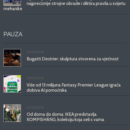
najpreciznije strojne obrade i diktira pravila u svijetu
mehanike
PAUZA
06.08.2026.
Bugatti Destrier: skulptura stvorena za vječnost
06.08.2026.
Više od 13 milijuna Fantasy Premier League igrača
dobiva AI pomoćnika
03.08.2026.
Od doma do doma: IKEA predstavlja
KOMPISHÄNG, kolekciju koja seli s vama