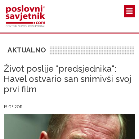
Skoči na glavni sadržaj
AKTUALNO
Život poslije "predsjednika":
Havel ostvario san snimivši svoj
prvi film
15.03.2011.