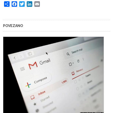
Share
Facebook
Twitter
LinkedIn
Email
POVEZANO