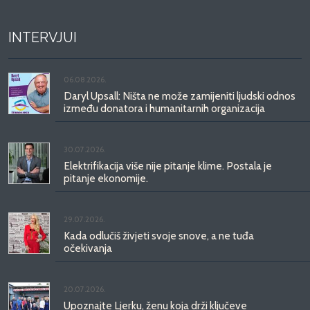
INTERVJUI
06.08.2026.
Daryl Upsall: Ništa ne može zamijeniti ljudski odnos
između donatora i humanitarnih organizacija
30.07.2026.
Elektrifikacija više nije pitanje klime. Postala je
pitanje ekonomije.
29.07.2026.
Kada odlučiš živjeti svoje snove, a ne tuđa
očekivanja
20.07.2026.
Upoznajte Ljerku, ženu koja drži ključeve