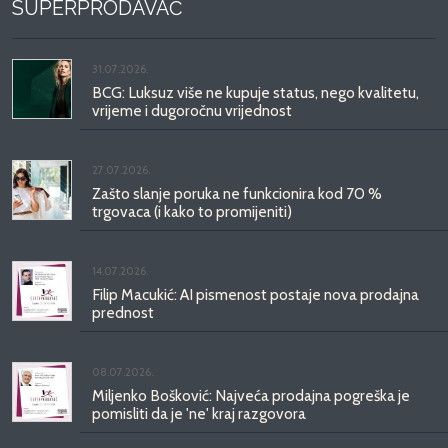
SUPERPRODAVAČ
31.07.2026.
BCG: Luksuz više ne kupuje status, nego kvalitetu,
vrijeme i dugoročnu vrijednost
27.07.2026.
Zašto slanje poruka ne funkcionira kod 70 %
trgovaca (i kako to promijeniti)
14.07.2026.
Filip Macukić: AI pismenost postaje nova prodajna
prednost
08.07.2026.
Miljenko Bošković: Najveća prodajna pogreška je
pomisliti da je 'ne' kraj razgovora