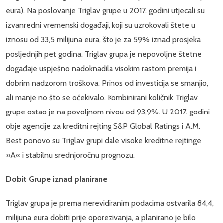
eura). Na poslovanje Triglav grupe u 2017. godini utjecali su
izvanredni vremenski događaji, koji su uzrokovali štete u
iznosu od 33,5 milijuna eura, što je za 59% iznad prosjeka
posljednjih pet godina. Triglav grupa je nepovoljne štetne
događaje uspješno nadoknadila visokim rastom premija i
dobrim nadzorom troškova. Prinos od investicija se smanjio,
ali manje no što se očekivalo. Kombinirani količnik Triglav
grupe ostao je na povoljnom nivou od 93,9%. U 2017. godini
obje agencije za kreditni rejting S&P Global Ratings i A.M.
Best ponovo su Triglav grupi dale visoke kreditne rejtinge
»A« i stabilnu srednjoročnu prognozu.
Dobit Grupe iznad planirane
Triglav grupa je prema nerevidiranim podacima ostvarila 84,4,
milijuna eura dobiti prije oporezivanja, a planirano je bilo