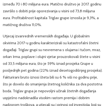
između 70 i 80 milijuna eura. Matično društvo je 2017. godinu
završilo s dobiti prije oporezivanja u visini od 73,8 milijuna
eura. Profitabilnost kapitala Triglav grupe iznosila je 9,3%, a
matičnog društva 11,0%.
Utjecaj izvanrednih vremenskih događaja. U globalnim
okvirima 2017-u godinu karakterizirali su katastrofalni štetni
događaji. Triglav grupi su nevremena s olujama i tučom, mraz,
orkan Irma, poplave i olujni vjetar prouzrokovali štete u visini
od 33,5 milijuna eura, što je 59% iznad prosjeka Grupe u
posljednjih pet godina (22% iznad desetogodišnjeg prosjeka).
Fakturirani bruto iznosi šteta bili su 6 % viši no godinu prije,
što je dovelo do smanjenja štetnog količnika za dva postotna
boda. Triglav grupa je nepovoljni učinak štetnih događanja
uspješno nadoknadila visokim rastom premija i dobrim
nadzorom troškova, a utjecali su i prinosi od investicija, koji su