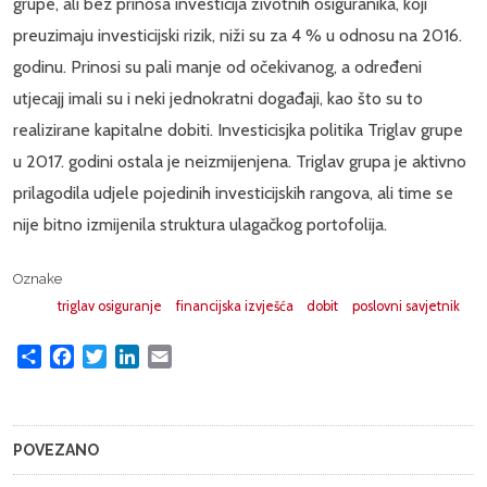
grupe, ali bez prinosa investicija životnih osiguranika, koji
preuzimaju investicijski rizik, niži su za 4 % u odnosu na 2016.
godinu. Prinosi su pali manje od očekivanog, a određeni
utjecajj imali su i neki jednokratni događaji, kao što su to
realizirane kapitalne dobiti. Investicisjka politika Triglav grupe
u 2017. godini ostala je neizmijenjena. Triglav grupa je aktivno
prilagodila udjele pojedinih investicijskih rangova, ali time se
nije bitno izmijenila struktura ulagačkog portofolija.
Oznake
triglav osiguranje
financijska izvješća
dobit
poslovni savjetnik
Share
Facebook
Twitter
LinkedIn
Email
POVEZANO