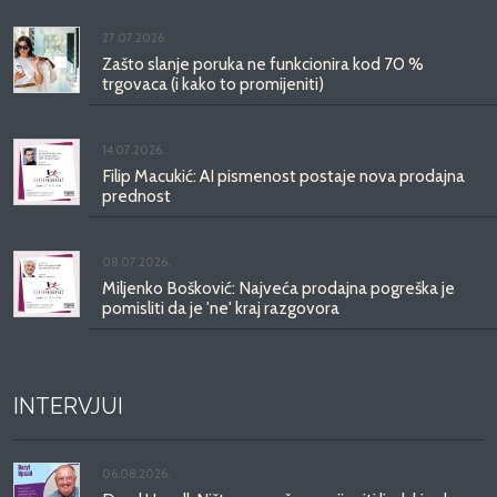
27.07.2026.
Zašto slanje poruka ne funkcionira kod 70 %
trgovaca (i kako to promijeniti)
14.07.2026.
Filip Macukić: AI pismenost postaje nova prodajna
prednost
08.07.2026.
Miljenko Bošković: Najveća prodajna pogreška je
pomisliti da je 'ne' kraj razgovora
INTERVJUI
06.08.2026.