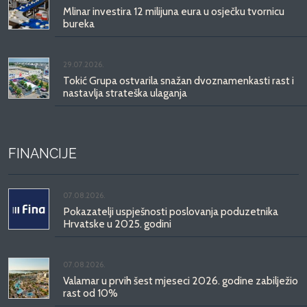
Mlinar investira 12 milijuna eura u osječku tvornicu
bureka
29.07.2026.
Tokić Grupa ostvarila snažan dvoznamenkasti rast i
nastavlja strateška ulaganja
FINANCIJE
07.08.2026.
Pokazatelji uspješnosti poslovanja poduzetnika
Hrvatske u 2025. godini
07.08.2026.
Valamar u prvih šest mjeseci 2026. godine zabilježio
rast od 10%