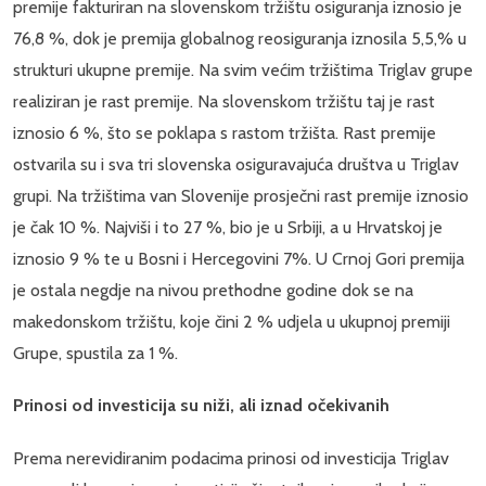
premije fakturiran na slovenskom tržištu osiguranja iznosio je
76,8 %, dok je premija globalnog reosiguranja iznosila 5,5,% u
strukturi ukupne premije. Na svim većim tržištima Triglav grupe
realiziran je rast premije. Na slovenskom tržištu taj je rast
iznosio 6 %, što se poklapa s rastom tržišta. Rast premije
ostvarila su i sva tri slovenska osiguravajuća društva u Triglav
grupi. Na tržištima van Slovenije prosječni rast premije iznosio
je čak 10 %. Najviši i to 27 %, bio je u Srbiji, a u Hrvatskoj je
iznosio 9 % te u Bosni i Hercegovini 7%. U Crnoj Gori premija
je ostala negdje na nivou prethodne godine dok se na
makedonskom tržištu, koje čini 2 % udjela u ukupnoj premiji
Grupe, spustila za 1 %.
Prinosi od investicija su niži, ali iznad očekivanih
Prema nerevidiranim podacima prinosi od investicija Triglav