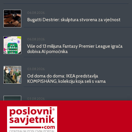
06.08.2026.
Bugatti Destrier: skulptura stvorena za vječnost
06.08.2026.
Više od 13 milijuna Fantasy Premier League igrača
dobiva AI pomoćnika
03.08.2026.
Od doma do doma: IKEA predstavlja
KOMPISHÄNG, kolekciju koja seli s vama
03.08.2026.
Kineski BYD predstavio luksuznu limuzinu veću od
Mercedesove S-klase, obećava domet do 1.000
kilometara