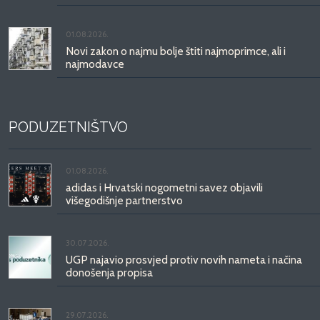
01.08.2026.
Novi zakon o najmu bolje štiti najmoprimce, ali i
najmodavce
PODUZETNIŠTVO
01.08.2026.
adidas i Hrvatski nogometni savez objavili
višegodišnje partnerstvo
30.07.2026.
UGP najavio prosvjed protiv novih nameta i načina
donošenja propisa
29.07.2026.