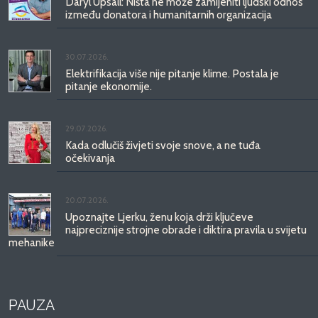
Daryl Upsall: Ništa ne može zamijeniti ljudski odnos
između donatora i humanitarnih organizacija
30.07.2026.
Elektrifikacija više nije pitanje klime. Postala je
pitanje ekonomije.
29.07.2026.
Kada odlučiš živjeti svoje snove, a ne tuđa
očekivanja
20.07.2026.
Upoznajte Ljerku, ženu koja drži ključeve
najpreciznije strojne obrade i diktira pravila u svijetu
mehanike
PAUZA