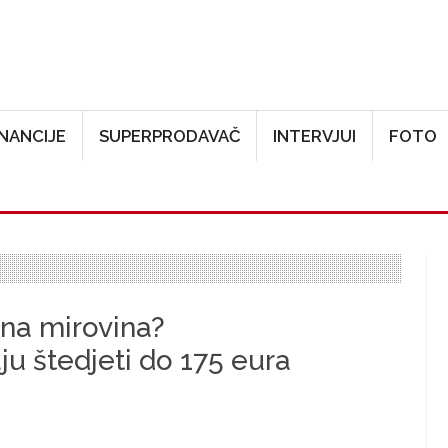
Skoči na glavni sadržaj
INANCIJE
SUPERPRODAVAČ
INTERVJUI
FOTO
ena mirovina?
u štedjeti do 175 eura