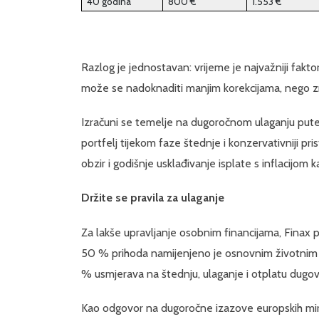
40 godina
800 €
1.553 €
Razlog je jednostavan: vrijeme je najvažniji fakt
može se nadoknaditi manjim korekcijama, nego z
Izračuni se temelje na dugoročnom ulaganju putem
portfelj tijekom faze štednje i konzervativniji pr
obzir i godišnje usklađivanje isplate s inflacijom
Držite se pravila za ulaganje
Za lakše upravljanje osobnim financijama, Finax 
50 % prihoda namijenjeno je osnovnim životnim 
% usmjerava na štednju, ulaganje i otplatu dugov
Kao odgovor na dugoročne izazove europskih miro