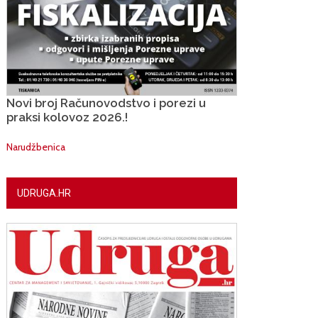
Novi broj Računovodstvo i porezi u
praksi kolovoz 2026.!
Narudžbenica
UDRUGA.HR