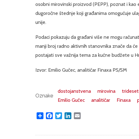
osobni mirovinski proizvod (PEPP), poznat i kao 
dugoročne štednje koji građanima omogućuje ula
unije.
Podaci pokazuju da građani više ne mogu računati is
manji broj radno aktivnih stanovnika znače da će
postajati sve važnija tema za kućne budžete u Hr
Izvor: Emilio Gučec, analitičar Finaxa PS/SM
dostojanstvena
mirovina
trideset
Oznake
Emilio Gučec
analitičar
Finaxa
Share
Facebook
Twitter
LinkedIn
Email