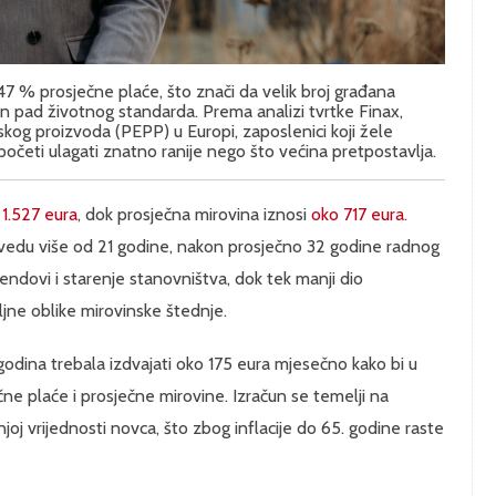
47 % prosječne plaće, što znači da velik broj građana
n pad životnog standarda. Prema analizi tvrtke Finax,
og proizvoda (PEPP) u Europi, zaposlenici koji žele
početi ulagati znatno ranije nego što većina pretpostavlja.
 1.527 eura
, dok prosječna mirovina iznosi
oko 717 eura
.
rovedu više od 21 godine, nakon prosječno 32 godine radnog
ndovi i starenje stanovništva, dok tek manji dio
ljne oblike mirovinske štednje.
odina trebala izdvajati oko 175 eura mjesečno kako bi u
ne plaće i prosječne mirovine. Izračun se temelji na
j vrijednosti novca, što zbog inflacije do 65. godine raste