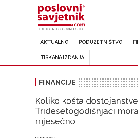
Main navigation
AKTUALNO
PODUZETNIŠTVO
F
TISKANA IZDANJA
FINANCIJE
Koliko košta dostojanstv
Tridesetogodišnjaci moraj
mjesečno