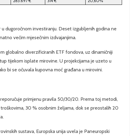
283.697 €
314 €
20,60%
or u dugoročnom investiranju. Deset izgubljenih godina ne
natno većim mjesečnim izdvajanjima.
 globalno diverzificiranih ETF fondova, uz dinamičniji
istup tijekom isplate mirovine. U projekcijama je uzeto u
 kako bi se očuvala kupovna moć građana u mirovini.
preporučuje primjenu pravila 50/30/20. Prema toj metodi,
troškovima, 30 % osobnim željama, dok se preostalih 20
a.
vinskih sustava, Europska unija uvela je Paneuropski