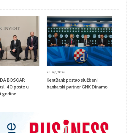
28, srp, 2026
BITDA BOSQAR
KentBank postao službeni
sli 40 posto u
bankarski partner GNK Dinamo
ci godine