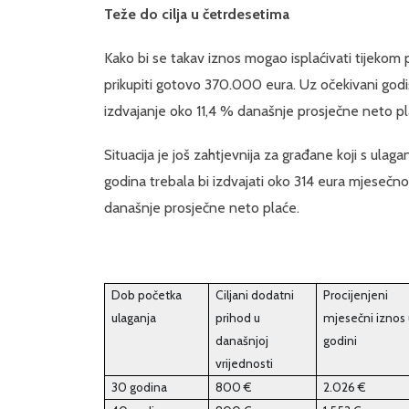
Teže do cilja u četrdesetima
Kako bi se takav iznos mogao isplaćivati tijekom 
prikupiti gotovo 370.000 eura. Uz očekivani godiš
izdvajanje oko 11,4 % današnje prosječne neto pl
Situacija je još zahtjevnija za građane koji s ulag
godina trebala bi izdvajati oko 314 eura mjesečno k
današnje prosječne neto plaće.
Dob početka
Ciljani dodatni
Procijenjeni
ulaganja
prihod u
mjesečni iznos 
današnjoj
godini
vrijednosti
30 godina
800 €
2.026 €