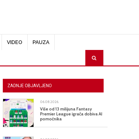
VIDEO
PAUZA
SEARCH
ZADNJE OBJAVLJENO
06.08.2026.
Više od 13 milijuna Fantasy
Premier League igrača dobiva AI
pomoćnika