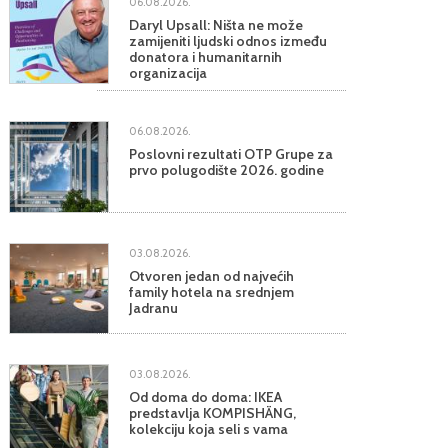
06.08.2026.
Daryl Upsall: Ništa ne može
zamijeniti ljudski odnos između
donatora i humanitarnih
organizacija
06.08.2026.
Poslovni rezultati OTP Grupe za
prvo polugodište 2026. godine
03.08.2026.
Otvoren jedan od najvećih
family hotela na srednjem
Jadranu
03.08.2026.
Od doma do doma: IKEA
predstavlja KOMPISHÄNG,
kolekciju koja seli s vama