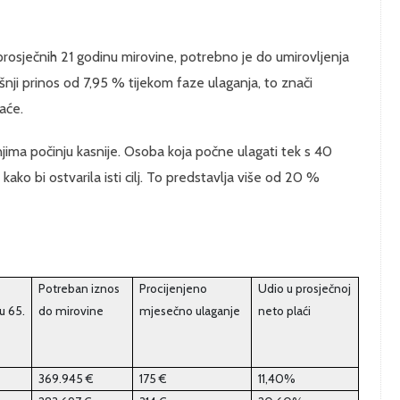
prosječnih 21 godinu mirovine, potrebno je do umirovljenja
nji prinos od 7,95 % tijekom faze ulaganja, to znači
aće.
anjima počinju kasnije. Osoba koja počne ulagati tek s 40
ako bi ostvarila isti cilj. To predstavlja više od 20 %
Potreban iznos
Procijenjeno
Udio u prosječnoj
u 65.
do mirovine
mjesečno ulaganje
neto plaći
369.945 €
175 €
11,40%