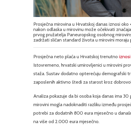
Prosječna mirovina u Hrvatskoj danas iznosi oko 
nakon odlaska u mirovinu može očekivati značaja
prvog pružatelja Paneuropskog osobnog mirovinsk
zadržati sličan standard života u mirovini moraju 
Prosječna neto plaća u Hrvatskoj trenutno
iznosi
Istovremeno, hrvatski umirovljenici u mirovini p
staža. Sustav dodatno opterećuju demografski tre
zaposlenih aktivno štedi za starost kroz dobrovo
Analiza pokazuje da bi osoba koja danas ima 30 g
mirovini mogla nadoknaditi razliku između prosječ
potrebi za dodatnih 800 eura mjesečno u današnjo
na više od 2.000 eura mjesečno.