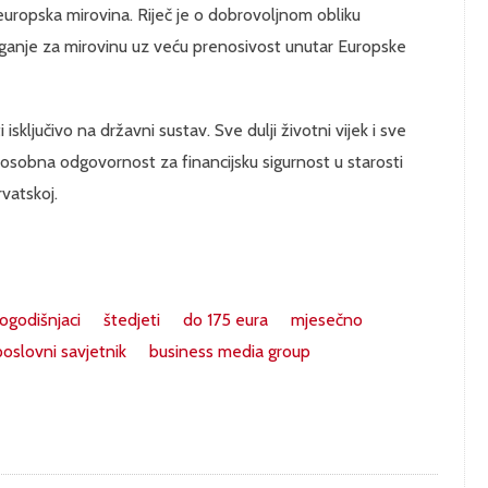
europska mirovina. Riječ je o dobrovoljnom obliku
ganje za mirovinu uz veću prenosivost unutar Europske
ključivo na državni sustav. Sve dulji životni vijek i sve
 osobna odgovornost za financijsku sigurnost u starosti
vatskoj.
ogodišnjaci
štedjeti
do 175 eura
mjesečno
poslovni savjetnik
business media group