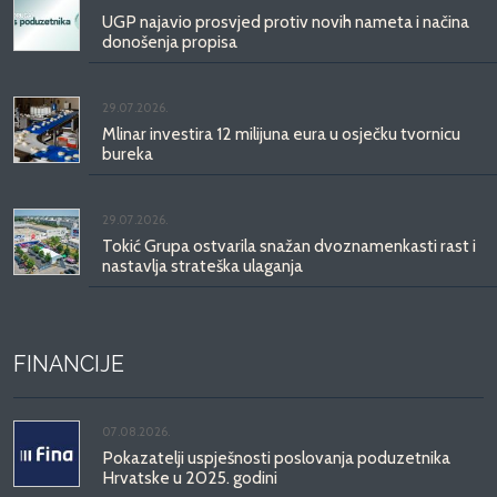
UGP najavio prosvjed protiv novih nameta i načina
donošenja propisa
29.07.2026.
Mlinar investira 12 milijuna eura u osječku tvornicu
bureka
29.07.2026.
Tokić Grupa ostvarila snažan dvoznamenkasti rast i
nastavlja strateška ulaganja
FINANCIJE
07.08.2026.
Pokazatelji uspješnosti poslovanja poduzetnika
Hrvatske u 2025. godini