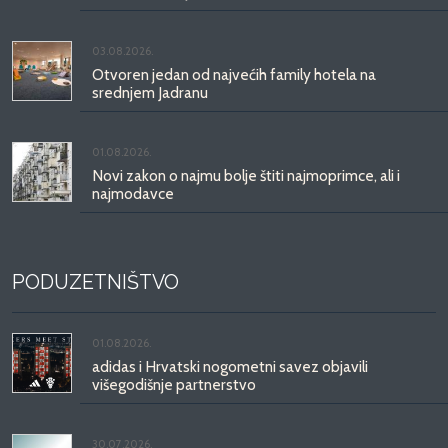
03.08.2026.
Otvoren jedan od najvećih family hotela na
srednjem Jadranu
01.08.2026.
Novi zakon o najmu bolje štiti najmoprimce, ali i
najmodavce
PODUZETNIŠTVO
01.08.2026.
adidas i Hrvatski nogometni savez objavili
višegodišnje partnerstvo
30.07.2026.