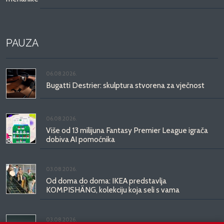
PAUZA
06.08.2026.
Bugatti Destrier: skulptura stvorena za vječnost
06.08.2026.
Više od 13 milijuna Fantasy Premier League igrača
dobiva AI pomoćnika
03.08.2026.
Od doma do doma: IKEA predstavlja
KOMPISHÄNG, kolekciju koja seli s vama
03.08.2026.