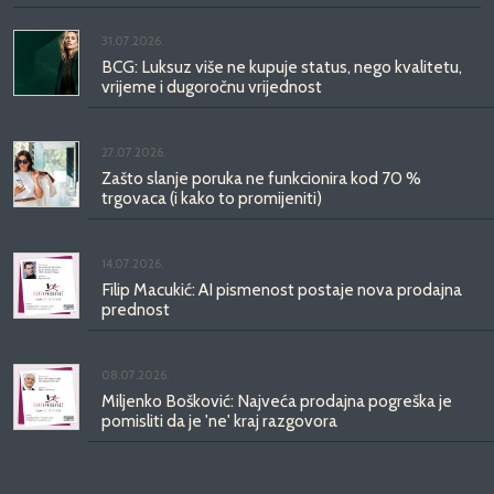
31.07.2026.
BCG: Luksuz više ne kupuje status, nego kvalitetu,
vrijeme i dugoročnu vrijednost
27.07.2026.
Zašto slanje poruka ne funkcionira kod 70 %
trgovaca (i kako to promijeniti)
14.07.2026.
Filip Macukić: AI pismenost postaje nova prodajna
prednost
08.07.2026.
Miljenko Bošković: Najveća prodajna pogreška je
pomisliti da je 'ne' kraj razgovora