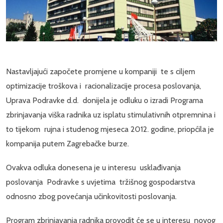
Nastavljajući započete promjene u kompaniji te s ciljem
optimizacije troškova i racionalizacije procesa poslovanja,
Uprava Podravke d.d. donijela je odluku o izradi Programa
zbrinjavanja viška radnika uz isplatu stimulativnih otpremnina i
to tijekom rujna i studenog mjeseca 2012. godine, priopćila je
kompanija putem Zagrebačke burze.
Ovakva odluka donesena je u interesu usklađivanja
poslovanja Podravke s uvjetima tržišnog gospodarstva
odnosno zbog povećanja učinkovitosti poslovanja.
Program zbrinjavanja radnika provodit će se u interesu novog