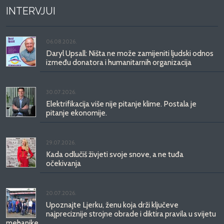
INTERVJUI
06.08.2026.
Daryl Upsall: Ništa ne može zamijeniti ljudski odnos
između donatora i humanitarnih organizacija
30.07.2026.
Elektrifikacija više nije pitanje klime. Postala je
pitanje ekonomije.
29.07.2026.
Kada odlučiš živjeti svoje snove, a ne tuđa
očekivanja
20.07.2026.
Upoznajte Ljerku, ženu koja drži ključeve
najpreciznije strojne obrade i diktira pravila u svijetu
mehanike