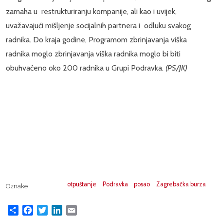
zamaha u restrukturiranju kompanije, ali kao i uvijek,
uvažavajući mišljenje socijalnih partnera i odluku svakog
radnika. Do kraja godine, Programom zbrinjavanja viška
radnika moglo zbrinjavanja viška radnika moglo bi biti
obuhvaćeno oko 200 radnika u Grupi Podravka.
(PS/JK)
otpuštanje
Podravka
posao
Zagrebačka burza
Oznake
Share
Facebook
Twitter
LinkedIn
Email