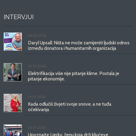
INTERVJUI
06.08.2026.
Daryl Upsall: Ništa ne može zamijeniti ljudski odnos
između donatora i humanitarnih organizacija
30.07.2026.
Elektrifikacija više nije pitanje klime. Postala je
pitanje ekonomije.
29.07.2026.
Kada odlučiš živjeti svoje snove, a ne tuđa
očekivanja
20.07.2026.
Upoznajte Ljerku, ženu koja drži ključeve