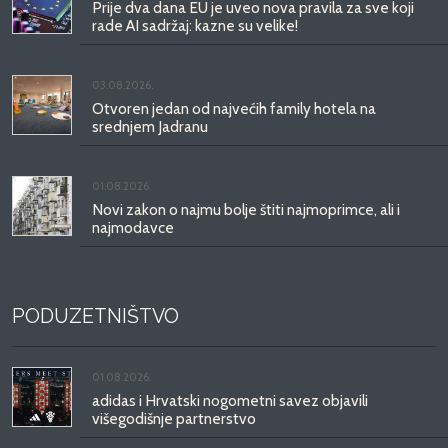
Prije dva dana EU je uveo nova pravila za sve koji
rade AI sadržaj: kazne su velike!
03.08.2026.
Otvoren jedan od najvećih family hotela na
srednjem Jadranu
01.08.2026.
Novi zakon o najmu bolje štiti najmoprimce, ali i
najmodavce
PODUZETNIŠTVO
01.08.2026.
adidas i Hrvatski nogometni savez objavili
višegodišnje partnerstvo