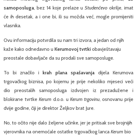
samoposluga
, bez 14 koje prelaze u
Studenčevo
okrilje, imat
će ih desetak, a i one bi, ili su možda već, mogle promijeniti
vlasnika.
Ovu informaciju potvrdila su nam tri izvora, a jedan od njih
kaže kako odnedavno u
Kerumovoj tvrtki
obavještavaju
preostale dobavljače da su prodali sve samoposluge.
To bi značilo i
krah plana spašavanja
dijela Kerumova
trgovačkog biznisa, po kojemu je prije nekoliko mjeseci veći
dio preostalih samoposluga izdvojen iz prezadužene i
blokirane tvrtke
Kerum
d.o.o. u
Kerum trgovinu
, osnovanu prije
dvije godine, čiji je direktor Željkov brat Jure.
No, to očito nije dalo željene učinke, jer je pritisak sve brojnijih
vjerovnika na onemoćale ostatke trgovačkog lanca
Kerum
bio