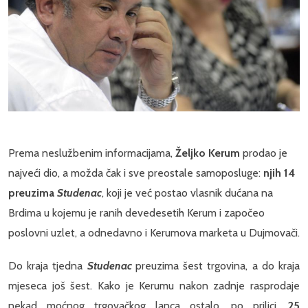
Prema neslužbenim informacijama,
Željko Kerum
prodao je
najveći dio, a možda čak i sve preostale samoposluge:
njih 14
preuzima
Studenac
, koji je već postao vlasnik dućana na
Brdima u kojemu je ranih devedesetih Kerum i započeo
poslovni uzlet, a odnedavno i Kerumova marketa u Dujmovači.
Do kraja tjedna
Studenac
preuzima šest trgovina, a do kraja
mjeseca još šest. Kako je Kerumu nakon zadnje rasprodaje
nekad moćnog trgovačkog lanca ostalo, po prilici,
25