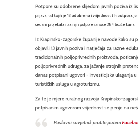
Potpore su odobrene slijedom javnih poziva iz l
prijava, od kojih je
13 odobreno i vrijednost tih potpora je
sedam projekata i za njih potpore iznose 284 tisuće kuna.
Iz Krapinsko-zagorske županije navode kako su p
objavili 13 javnih poziva i natječaja za razne eduka
tradicionalnih poljoprivrednih proizvoda, poticanj
poljoprivrednih udruga, za jačanje strojnih prste
danas potpisani ugovori - investicijska ulaganja u 
turističkih usluga u agroturizmu.
Za te je mjere ruralnog razvoja Krapinsko-zagors
potpisanim ugovorom vrijednost se penje na nešt
Poslovni savjetnik pratite putem
Facebo