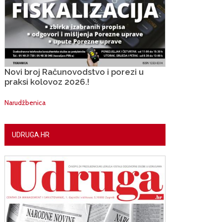
Novi broj Računovodstvo i porezi u
praksi kolovoz 2026.!
Narudžbenica
UDRUGA.HR