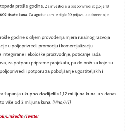
istopada prošle godine.
Za investicije u poljoprivredi stiglo je 18
 602 tisuće kuna
.
Za agroturizam je stiglo 10 prijava, a odobreno je
rošle godine s ciljem provođenja mjera ruralnog razvoja
cije u poljoprivredi, promociju i komercijalizaciju
e integrirane i ekološke proizvodnje, poticanje rada
nova, za potporu pripreme projekata, pa do onih za koje su
poljoprivredi i potporu za poboljšanje ugostiteljskih i
ka županija
ukupno dodijelila 1,12 milijuna kuna
, a s danas
o više od 2 milijuna kuna.
(Hina/HT)
ok
/
LinkedIn
/
Twitter