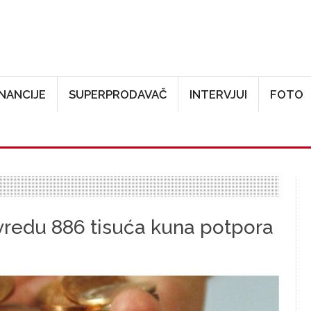
Skoči na glavni sadržaj
INANCIJE
SUPERPRODAVAČ
INTERVJUI
FOTO
ivredu 886 tisuća kuna potpora