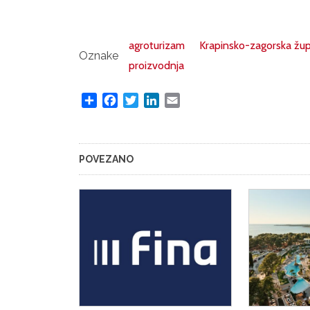
agroturizam
Krapinsko-zagorska žup
Oznake
proizvodnja
Share
Facebook
Twitter
LinkedIn
Email
POVEZANO