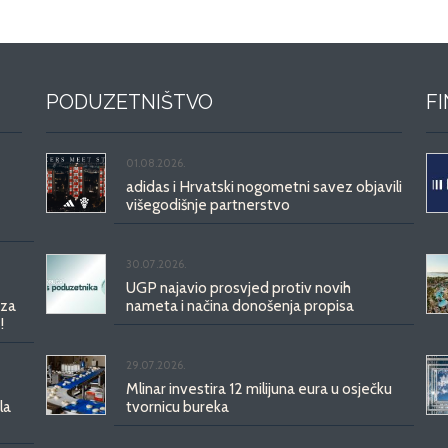
PODUZETNIŠTVO
F
01.08.2026.
adidas i Hrvatski nogometni savez objavili
višegodišnje partnerstvo
30.07.2026.
UGP najavio prosvjed protiv novih
 za
nameta i načina donošenja propisa
!
29.07.2026.
Mlinar investira 12 milijuna eura u osječku
la
tvornicu bureka