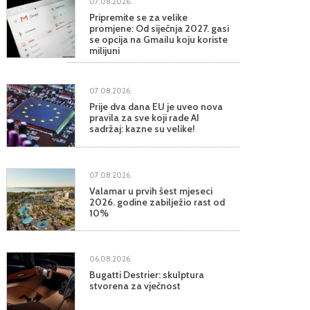
07.08.2026.
Pripremite se za velike
promjene: Od siječnja 2027. gasi
se opcija na Gmailu koju koriste
milijuni
07.08.2026.
Prije dva dana EU je uveo nova
pravila za sve koji rade AI
sadržaj: kazne su velike!
07.08.2026.
Valamar u prvih šest mjeseci
2026. godine zabilježio rast od
10%
06.08.2026.
Bugatti Destrier: skulptura
stvorena za vječnost