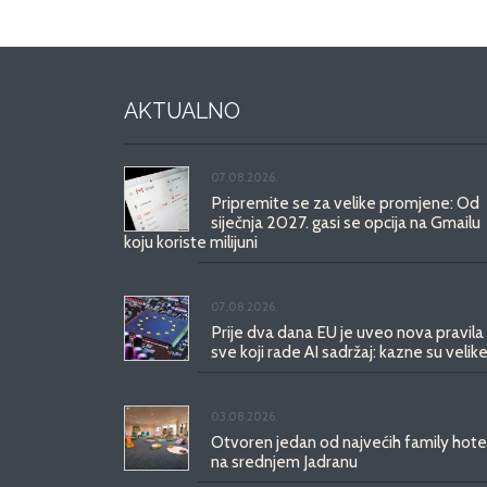
AKTUALNO
07.08.2026.
Pripremite se za velike promjene: Od
siječnja 2027. gasi se opcija na Gmailu
koju koriste milijuni
07.08.2026.
Prije dva dana EU je uveo nova pravila
sve koji rade AI sadržaj: kazne su velike
03.08.2026.
Otvoren jedan od najvećih family hote
na srednjem Jadranu