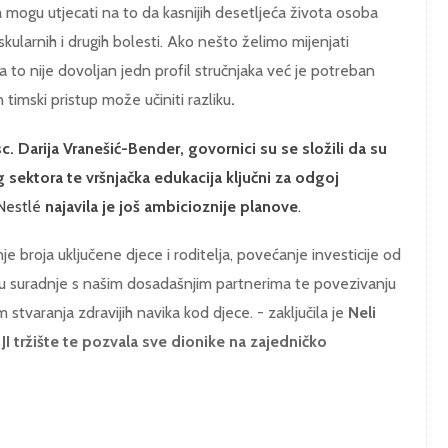
a mogu utjecati na to da kasnijih desetljeća života osoba
kularnih i drugih bolesti. Ako nešto želimo mijenjati
za to nije dovoljan jedn profil stručnjaka već je potreban
timski pristup može učiniti razliku
.
sc. Darija Vranešić-Bender, govornici su se složili da
su
 sektora te vršnjačka edukacija ključni za odgoj
 Nestlé
najavila je još ambicioznije planove
.
 broja uključene djece i roditelja, povećanje investicije od
u suradnje s našim dosadašnjim partnerima te povezivanju
stvaranja zdravijih navika kod djece. - zaključila je
Neli
JI tržište te pozvala sve dionike na zajedničko