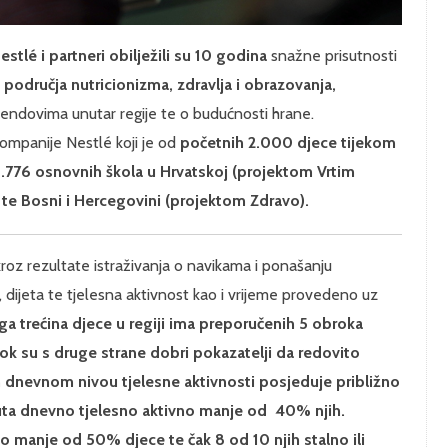
stlé i partneri obilježili su 10 godina
snažne prisutnosti
z područja nutricionizma, zdravlja i obrazovanja,
rendovima unutar regije te o budućnosti hrane.
kompanije Nestlé koji je od
početnih 2.000 djece tijekom
1.776 osnovnih škola u Hrvatskoj (projektom Vrtim
) te Bosni i Hercegovini (projektom Zdravo).
roz rezultate istraživanja o navikama i ponašanju
 dijeta te tjelesna aktivnost kao i vrijeme provedeno uz
ega
trećina djece u regiji ima preporučenih 5 obroka
ok su s druge strane dobri pokazatelji da redovito
 dnevnom nivou tjelesne aktivnosti posjeduje približno
uta dnevno tjelesno aktivno manje od 40% njih.
 manje od 50% djece te čak 8 od 10 njih stalno ili