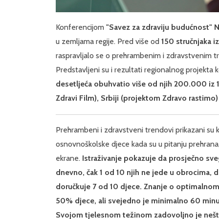
Konferencijom
"Savez za zdraviju budućnost" Ne
u zemljama regije. Pred više od
150 stručnjaka i
raspravljalo se o prehrambenim i zdravstvenim t
Predstavljeni su i rezultati regionalnog projekta 
desetljeća obuhvatio više od njih 200.000 iz 
Zdravi Film), Srbiji (projektom Zdravo rastimo
Prehrambeni i zdravstveni trendovi prikazani su k
osnovnoškolske djece kada su u pitanju prehrana,
ekrane.
Istraživanje pokazuje da prosječno sv
dnevno, čak 1 od 10 njih ne jede u obrocima, d
doručkuje 7 od 10 djece. Znanje o optimalnom
50% djece, ali svejedno je minimalno 60 min
Svojom tjelesnom težinom zadovoljno je nešto