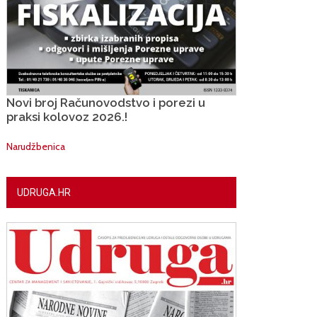
Novi broj Računovodstvo i porezi u
praksi kolovoz 2026.!
Narudžbenica
UDRUGA.HR