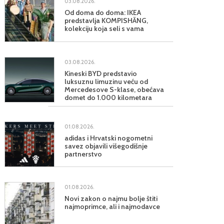
03.08.2026.
Od doma do doma: IKEA
predstavlja KOMPISHÄNG,
kolekciju koja seli s vama
03.08.2026.
Kineski BYD predstavio
luksuznu limuzinu veću od
Mercedesove S-klase, obećava
domet do 1.000 kilometara
01.08.2026.
adidas i Hrvatski nogometni
savez objavili višegodišnje
partnerstvo
01.08.2026.
Novi zakon o najmu bolje štiti
najmoprimce, ali i najmodavce