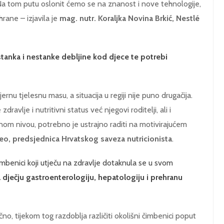
Na tom putu oslonit ćemo se na znanost i nove tehnologije,
hrane – izjavila je
mag. nutr. Koraljka Novina Brkić, Nestlé
astanka i nestanke debljine kod djece te potrebi
u tjelesnu masu, a situacija u regiji nije puno drugačija.
ravlje i nutritivni status već njegovi roditelji, ali i
nom nivou, potrebno je ustrajno raditi na motivirajućem
eteo, predsjednica Hrvatskog saveza nutricionista
.
čimbenici koji utječu na zdravlje dotaknula se u svom
dječju gastroenterologiju, hepatologiju i prehranu
čno, tijekom tog razdoblja različiti okolišni čimbenici poput