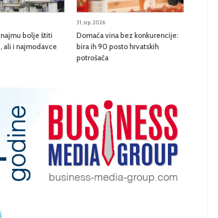
31, srp, 2026
najmu bolje štiti
Domaća vina bez konkurencije:
 ali i najmodavce
bira ih 90 posto hrvatskih
potrošača