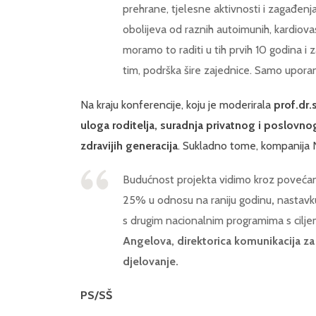
prehrane, tjelesne aktivnosti i zagađenj
obolijeva od raznih autoimunih, kardiovas
moramo to raditi u tih prvih 10 godina i 
tim, podrška šire zajednice. Samo uporan 
Na kraju konferencije, koju je moderirala
prof.dr.
uloga roditelja, suradnja privatnog i poslovnog
zdravijih generacija
. Sukladno tome, kompanija
Budućnost projekta vidimo kroz povećanje
25% u odnosu na raniju godinu
,
nastavk
s drugim nacionalnim programima s ciljem 
Angelova, direktorica komunikacija za 
djelovanje.
PS/SŠ