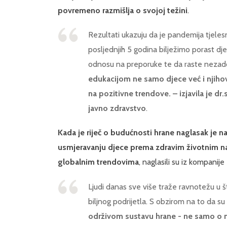
povremeno razmišlja o svojoj težini
.
Rezultati ukazuju da je pandemija tjeles
posljednjih 5 godina bilježimo porast 
odnosu na preporuke te da raste nezado
edukacijom ne samo djece već i njihovi
na pozitivne trendove. – izjavila je d
javno zdravstvo
.
Kada je riječ o budućnosti hrane naglasak je n
usmjeravanju djece prema zdravim životnim na
globalnim trendovima
, naglasili su iz kompanije
Ljudi danas sve više traže ravnotežu u 
biljnog podrijetla. S obzirom na to da su
održivom sustavu hrane - ne samo o n