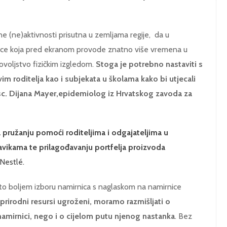
ne (ne)aktivnosti prisutna u zemljama regije, da u
djece koja pred ekranom provode znatno više vremena u
voljstvo fizičkim izgledom.
Stoga je potrebno nastaviti s
m roditelja kao i subjekata u školama kako bi utjecali
r.sc. Dijana Mayer,epidemiolog iz Hrvatskog zavoda za
a
pružanju
pomoć
i
roditeljima i odgajateljima u
vikama te prilagođavanju portfelja proizvoda
 Nestlé.
što boljem izboru namirnica s naglaskom na namirnice
prirodni resursi ugroženi, moramo razmišljati o
amirnici, nego i o cijelom putu njenog nastanka
. Bez