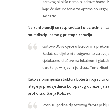
zdravog okoliša nema ni zdrave hrane. 
koje će dati rješenja za optimalan uzgoj 
Adriatic
.
Na konferenciji se raspravljalo i o uzrocima n
multidisciplinarnog pristupa zdravlju
.
Gotovo 30% djece u Europi ima prekomjern
Budući da dijete nije odgovorno za svoje zd
cjelokupno društvo na lokalnom i global
okruženju –
izjavila je dr.sc. Tena Nis
Kako se promijenila struktura bolesti i koji su to 
izlaganju
predsjednica Europskog udruženja za 
prof.dr.sc. Sanja Kolaček
Prvih 10 godina djetetovog života je klju