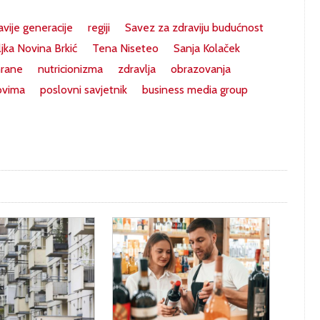
avije generacije
regiji
Savez za zdraviju budućnost
ljka Novina Brkić
Tena Niseteo
Sanja Kolaček
hrane
nutricionizma
zdravlja
obrazovanja
ovima
poslovni savjetnik
business media group