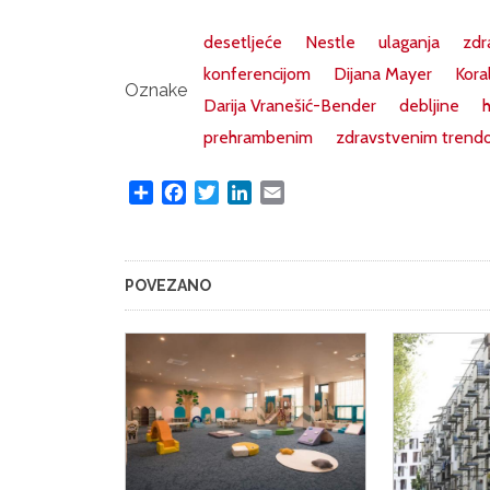
desetljeće
Nestle
ulaganja
zdr
konferencijom
Dijana Mayer
Kora
Oznake
Darija Vranešić-Bender
debljine
prehrambenim
zdravstvenim trend
Share
Facebook
Twitter
LinkedIn
Email
POVEZANO