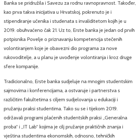
Banka se pridružila i Savezu za rodnu ravnopravnost. Također,
kao prva takva inicijativa u Hrvatskoj, pokrenuto je i
stipendiranje učenika i studenata s invaliditetom kojih je u
2019. obuhvaćeno čak 21. Uz to, Erste banka je jedan od prvih
potpisnika Povelje o priznavanju kompetencija stečenih
volontiranjem koje je obavezni dio programa za nove
rukovoditelje, a u planu je uvođenje volontiranja i kroz druge
sfere kompanije.
Tradicionalno, Erste banka sudjeluje na mnogim studentskim
sajmovima i konferencijama, a ostvaruje i partnerstva s
različitim fakultetima s ciljem sudjelovanja u edukaciji i
pružanju praksi studentima. Tako su se i tijekom 2019.
održavali programi plaćenih studentskih praksi „Generalna
proba“ i „IT Lab“ kojima je cilj pružanje praktičnih znanja i
vještina studentima ekonomskih, odnosno, tehničkih