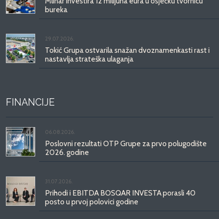
Mlinar investira 12 milijuna eura u osječku tvornicu
bureka
29.07.2026.
Tokić Grupa ostvarila snažan dvoznamenkasti rast i
nastavlja strateška ulaganja
FINANCIJE
06.08.2026.
Poslovni rezultati OTP Grupe za prvo polugodište
2026. godine
31.07.2026.
Prihodi i EBITDA BOSQAR INVESTA porasli 40
posto u prvoj polovici godine