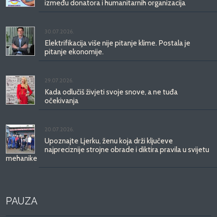
između donatora i humanitarnih organizacija
30.07.2026.
Elektrifikacija više nije pitanje klime. Postala je
pitanje ekonomije.
29.07.2026.
Kada odlučiš živjeti svoje snove, a ne tuđa
očekivanja
20.07.2026.
Upoznajte Ljerku, ženu koja drži ključeve
najpreciznije strojne obrade i diktira pravila u svijetu
mehanike
PAUZA