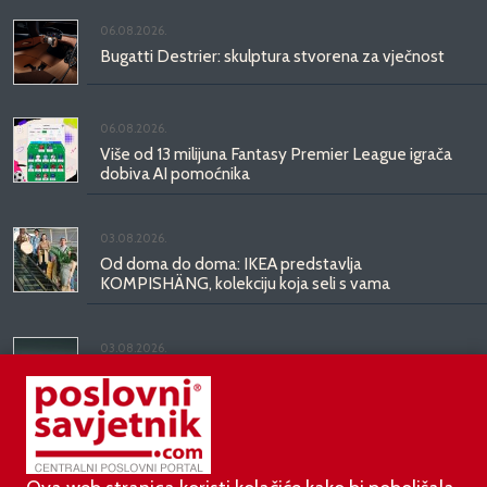
06.08.2026.
Bugatti Destrier: skulptura stvorena za vječnost
06.08.2026.
Više od 13 milijuna Fantasy Premier League igrača
dobiva AI pomoćnika
03.08.2026.
Od doma do doma: IKEA predstavlja
KOMPISHÄNG, kolekciju koja seli s vama
03.08.2026.
Kineski BYD predstavio luksuznu limuzinu veću od
Mercedesove S-klase, obećava domet do 1.000
kilometara