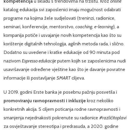
kompetencija
u skladu s trendovima na tržištu. Kroz
online
katalog edukacija svi zaposlenici imaju mogućnost odabrati
programe na kojima žele sudjelovati (treninzi, radionice,
seminari, konferencije, mentorstvo,
coaching
,
e-learning
), a
kompanija potiče i usvajanje novih kompetencija kao što su
korištenje digitalnih tehnologija, agilnih metoda rada, i slično.
Dodatno su uvedene i kratke edukacije od 90 minuta pod
nazivom
Espresso edukacije
putem kojih se zaposlenicima nudi
usavršavanje određene vještine kao što je davanje povratne
informacije ili postavljanje
SMART
ciljeva.
U 2019. godini Erste banka je posebnu pažnju posvetila i
promoviranju ravnopravnosti i inkluzije
kroz nekoliko
konkretnih akcija. S ciljem poticanja rodne ravnopravnosti i
smanjenja nejednakosti pokrenute su radionice
#različitoplavi
za osvještavanje stereotipa i predrasuda, a 2020. godine