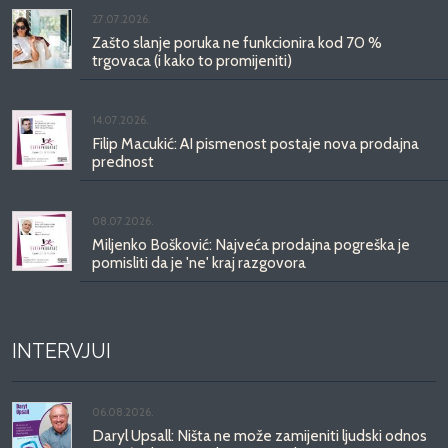
27.07.2026.
Zašto slanje poruka ne funkcionira kod 70 %
trgovaca (i kako to promijeniti)
14.07.2026.
Filip Macukić: AI pismenost postaje nova prodajna
prednost
08.07.2026.
Miljenko Bošković: Najveća prodajna pogreška je
pomisliti da je 'ne' kraj razgovora
INTERVJUI
06.08.2026.
Daryl Upsall: Ništa ne može zamijeniti ljudski odnos