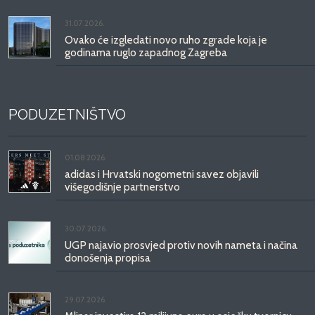
31.07.2026.
Ovako će izgledati novo ruho zgrade koja je
godinama ruglo zapadnog Zagreba
PODUZETNIŠTVO
01.08.2026.
adidas i Hrvatski nogometni savez objavili
višegodišnje partnerstvo
30.07.2026.
UGP najavio prosvjed protiv novih nameta i načina
donošenja propisa
29.07.2026.