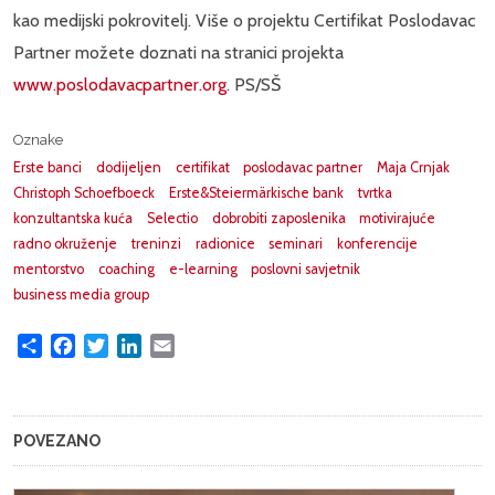
kao medijski pokrovitelj. Više o projektu Certifikat Poslodavac
Partner možete doznati na stranici projekta
www.poslodavacpartner.org
. PS/SŠ
Oznake
Erste banci
dodijeljen
certifikat
poslodavac partner
Maja Crnjak
Christoph Schoefboeck
Erste&Steiermärkische bank
tvrtka
konzultantska kuća
Selectio
dobrobiti zaposlenika
motivirajuće
radno okruženje
treninzi
radionice
seminari
konferencije
mentorstvo
coaching
e-learning
poslovni savjetnik
business media group
Share
Facebook
Twitter
LinkedIn
Email
POVEZANO