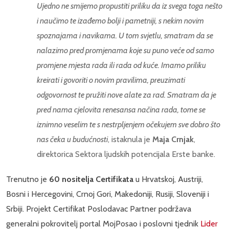
Ujedno ne smijemo propustiti priliku da iz svega toga nešto
i naučimo te izađemo bolji i pametniji, s nekim novim
spoznajama i navikama. U tom svjetlu, smatram da se
nalazimo pred promjenama koje su puno veće od samo
promjene mjesta rada ili rada od kuće. Imamo priliku
kreirati i govoriti o novim pravilima, preuzimati
odgovornost te pružiti nove alate za rad. Smatram da je
pred nama cjelovita renesansa načina rada, tome se
iznimno veselim te s nestrpljenjem očekujem sve dobro što
nas čeka u budućnosti
, istaknula je
Maja Crnjak
,
direktorica Sektora ljudskih potencijala Erste banke.
Trenutno je
60 nositelja Certifikata
u Hrvatskoj, Austriji,
Bosni i Hercegovini, Crnoj Gori, Makedoniji, Rusiji, Sloveniji i
Srbiji. Projekt Certifikat Poslodavac Partner podržava
generalni pokrovitelj portal MojPosao i poslovni tjednik
Lider