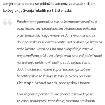
usmjerenja, a banka se pridružila
Inicijativi za mlade
s ciljem
lakšeg uključivanja mladih na tržište rada.
Posebno smo ponosni na sve naše zaposlenike koji su u
ovim izazovnim i promijenjenim okolnostima pokazali
pravi timski duh i odgovornost te dali svoj maksimalni
doprinos kako bi se održao kontinuitet poslovanja bitan za
naše klijente. Veseli nas što smo ovogodišnje izazove
prepoznali kao priliku za učenje te da smo već počeli raditi
na kreiranju nekih novih načina rada kojima ćemo
dodatno olakšati našim zaposlenicima i pružiti im
benefite kakve zaslužuju
,
izjavio je ovom prilikom
Christoph Schoefboeck
, predsjednik Uprave.
Ova se godina pokazala kao godina izazova koje svi
zajedno, poslodavci i zaposlenici, moramo prevladati.