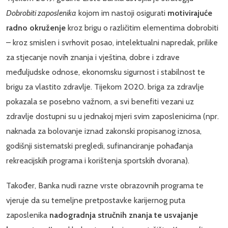
Dobrobiti zaposlenika
kojom im nastoji osigurati
motivirajuće
radno okruženje
kroz brigu o različitim elementima dobrobiti
– kroz smislen i svrhovit posao, intelektualni napredak, prilike
za stjecanje novih znanja i vještina, dobre i zdrave
međuljudske odnose, ekonomsku sigurnost i stabilnost te
brigu za vlastito zdravlje. Tijekom 2020. briga za zdravlje
pokazala se posebno važnom, a svi benefiti vezani uz
zdravlje dostupni su u jednakoj mjeri svim zaposlenicima (npr.
naknada za bolovanje iznad zakonski propisanog iznosa,
godišnji sistematski pregledi, sufinanciranje pohađanja
rekreacijskih programa i korištenja sportskih dvorana).
Također, Banka nudi razne vrste obrazovnih programa te
vjeruje da su temeljne pretpostavke karijernog puta
zaposlenika
nadogradnja stručnih znanja te usvajanje