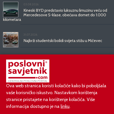
03.08.2026.
Kineski BYD predstavio luksuznu limuzinu veću od
Mercedesove S-klase, obećava domet do 1.000
kilometara
31.07.2026.
Najbrži studentski bolidi svijeta stižu u Mičevec
29.07.2026.
Divote Cosmetics predstavlja Hince: novo poglavlje
korejske ljepote stiže u Hrvatsku
Ova web stranica koristi kolačiće kako bi poboljšala
vaše korisničko iskustvo. Nastavkom korištenja
stranice pristajete na korištenje kolačića. Više
informacija dostupno je na
linku
.