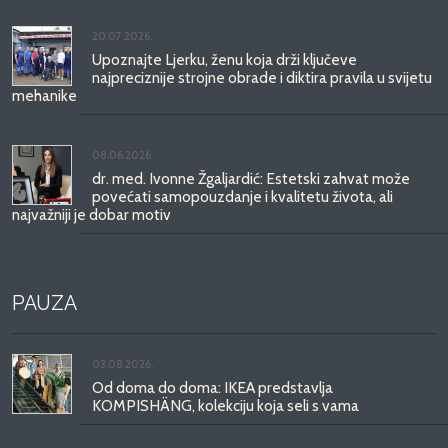
20.07.2026.
Upoznajte Ljerku, ženu koja drži ključeve
najpreciznije strojne obrade i diktira pravila u svijetu
mehanike
08.06.2026.
dr. med. Ivonne Žgaljardić: Estetski zahvat može
povećati samopouzdanje i kvalitetu života, ali
najvažniji je dobar motiv
PAUZA
03.08.2026.
Od doma do doma: IKEA predstavlja
KOMPISHÄNG, kolekciju koja seli s vama