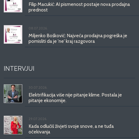
Filip Macukić: AI pismenost postaje nova prodajna
prednost
08.07.2026.
Miljenko Bošković: Najveća prodajna pogreška je
pomisliti da je 'ne' kraj razgovora
INTERVJUI
30.07.2026.
Elektrifikacija više nije pitanje klime. Postala je
pitanje ekonomije.
29.07.2026.
Kada odlučiš živjeti svoje snove, a ne tuđa
očekivanja