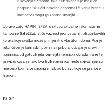
rukovanja s hranom. Iako rizik nikada nije moguće
potpuno isključiti, pravilna priprema i čuvanje hrane u
kućanstvu mogu ga znatno smanjiti.
Upravo zato HAPIH i EFSA, u sklopu aktualne informativne
kampanje
Safe2Eat
, ističu važnost jednostavnih, ali učinkovitih
koraka koje svatko može primijeniti u vlastitom domu. Pranje
ruku, čišćenje kuhinjskih površina i pribora, odvajanje sirovih
namirnica od gotovih jela, temeljita termička obrada hrane te
pravilno čuvanje lako kvarljivih namirnica među najvažnijim su
mjerama kojima se smanjuje rizik od bolesti koje se prenose
hranom.
PS, SM