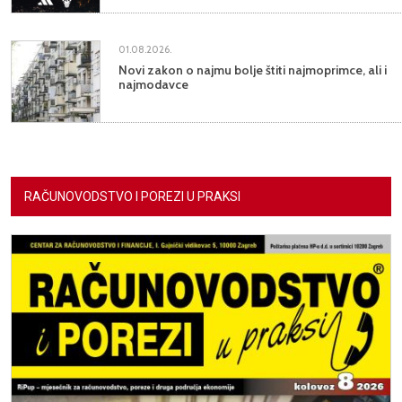
01.08.2026.
Novi zakon o najmu bolje štiti najmoprimce, ali i
najmodavce
RAČUNOVODSTVO I POREZI U PRAKSI