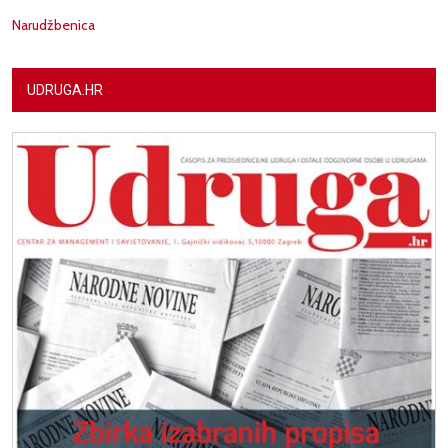
Narudžbenica
UDRUGA.HR