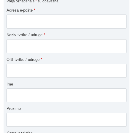
Polja označena s
*
su obavezna
Adresa e-pošte
*
Naziv tvrtke / udruge
*
OIB tvrtke / udruge
*
Ime
Prezime