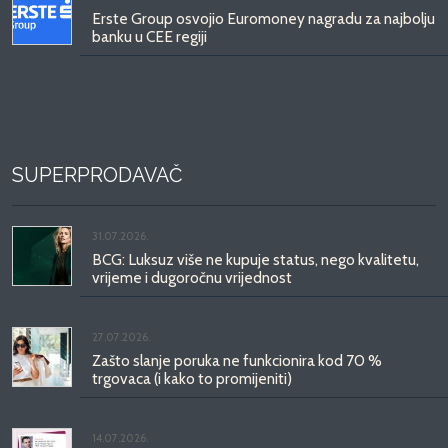
Erste Group osvojio Euromoney nagradu za najbolju
banku u CEE regiji
SUPERPRODAVAČ
31.07.2026.
BCG: Luksuz više ne kupuje status, nego kvalitetu,
vrijeme i dugoročnu vrijednost
27.07.2026.
Zašto slanje poruka ne funkcionira kod 70 %
trgovaca (i kako to promijeniti)
14.07.2026.