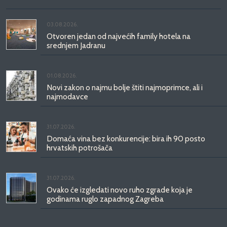
03.08.2026.
Otvoren jedan od najvećih family hotela na
srednjem Jadranu
01.08.2026.
Novi zakon o najmu bolje štiti najmoprimce, ali i
najmodavce
31.07.2026.
Domaća vina bez konkurencije: bira ih 90 posto
hrvatskih potrošača
31.07.2026.
Ovako će izgledati novo ruho zgrade koja je
godinama ruglo zapadnog Zagreba