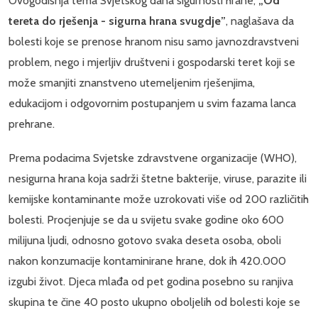
Ovogodišnja tema Svjetskog dana sigurnosti hrane,
„Od
tereta do rješenja - sigurna hrana svugdje”
, naglašava da
bolesti koje se prenose hranom nisu samo javnozdravstveni
problem, nego i mjerljiv društveni i gospodarski teret koji se
može smanjiti znanstveno utemeljenim rješenjima,
edukacijom i odgovornim postupanjem u svim fazama lanca
prehrane.
Prema podacima Svjetske zdravstvene organizacije (WHO),
nesigurna hrana koja sadrži štetne bakterije, viruse, parazite ili
kemijske kontaminante može uzrokovati više od 200 različitih
bolesti. Procjenjuje se da u svijetu svake godine oko 600
milijuna ljudi, odnosno gotovo svaka deseta osoba, oboli
nakon konzumacije kontaminirane hrane, dok ih 420.000
izgubi život. Djeca mlađa od pet godina posebno su ranjiva
skupina te čine 40 posto ukupno oboljelih od bolesti koje se