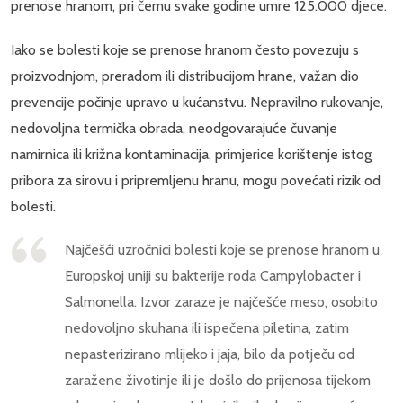
prenose hranom, pri čemu svake godine umre 125.000 djece.
Iako se bolesti koje se prenose hranom često povezuju s
proizvodnjom, preradom ili distribucijom hrane, važan dio
prevencije počinje upravo u kućanstvu. Nepravilno rukovanje,
nedovoljna termička obrada, neodgovarajuće čuvanje
namirnica ili križna kontaminacija, primjerice korištenje istog
pribora za sirovu i pripremljenu hranu, mogu povećati rizik od
bolesti.
Najčešći uzročnici bolesti koje se prenose hranom u
Europskoj uniji su bakterije roda Campylobacter i
Salmonella. Izvor zaraze je najčešće meso, osobito
nedovoljno skuhana ili ispečena piletina, zatim
nepasterizirano mlijeko i jaja, bilo da potječu od
zaražene životinje ili je došlo do prijenosa tijekom