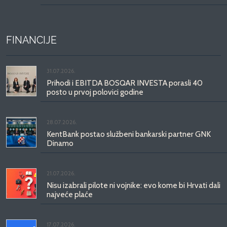
FINANCIJE
31.07.2026.
Prihodi i EBITDA BOSQAR INVESTA porasli 40
posto u prvoj polovici godine
28.07.2026.
KentBank postao službeni bankarski partner GNK
Dinamo
21.07.2026.
Nisu izabrali pilote ni vojnike: evo kome bi Hrvati dali
najveće plaće
17.07.2026.