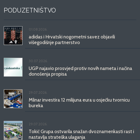
PODUZETNIŠTVO
01.08.2026.
adidas i Hrvatski nogometni savez objavili
višegodišnje partnerstvo
30.07.2026.
UGP najavio prosvjed protiv novih nameta i načina
donošenja propisa
29.07.2026.
Mlinar investira 12 milijuna eura u osječku tvornicu
bureka
29.07.2026.
Tokić Grupa ostvarila snažan dvoznamenkasti rast i
nastavlja strateška ulaganja