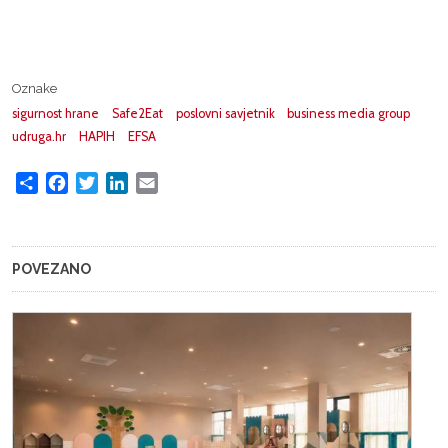
Oznake
sigurnost hrane
Safe2Eat
poslovni savjetnik
business media group
udruga.hr
HAPIH
EFSA
Share
Facebook
Twitter
LinkedIn
Email
POVEZANO