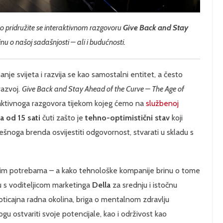
 pridružite se interaktivnom razgovoru
Give Back and Stay
nu o našoj sadašnjosti – ali i budućnosti.
je svijeta i razvija se kao samostalni entitet, a često
razvoj.
Give Back and Stay Ahead of the Curve – The Age of
raktivnoga razgovora tijekom kojeg ćemo na
službenoj
a od 15 sati
čuti zašto je
tehno-optimistični stav
koji
ješnoga brenda osvijestiti odgovornost, stvarati u skladu s
nim potrebama – a kako tehnološke kompanije brinu o tome
u s voditeljicom marketinga
Della
za srednju i istočnu
Poticajna radna okolina, briga o mentalnom zdravlju
gu ostvariti svoje potencijale, kao i održivost kao