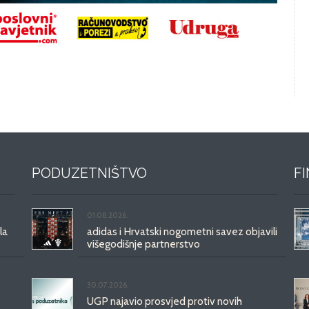
PODUZETNIŠTVO
F
01.08.2026.
la
adidas i Hrvatski nogometni savez objavili
višegodišnje partnerstvo
30.07.2026.
UGP najavio prosvjed protiv novih