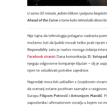
U samo 30 minuta, jednim klikom i potpuno besplatno
Ahead of the Curve
o tome kako tehnološki divovi bri
Nije tajna da tehnologija polagano nadrasta poiman
možemo čuti da ljudski mozak teško prati njezin 
Responsibility
zato je naslov novoga izdanja inte
Facebook stranici
Dana komunikacija
21. listopad
njeguju odgovorne kompanije ključan – cilj je usp
njom te osluškivati potrebe zajednice.
Napredak mora biti usklađen s čovjekovim stvar
da scenarij ostane pozitivan saznajte u razgovor
Europu
Filipom Petrović i Antonijom Mandić
. 
zaposlenika i afirmativnom ozračju u kojem svi mo