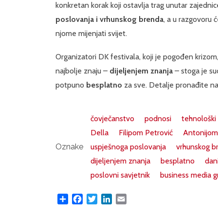
konkretan korak koji ostavlja trag unutar zajedni
poslovanja i vrhunskog brenda
, a u razgovoru 
njome mijenjati svijet.
Organizatori DK festivala, koji je pogođen krizom, 
najbolje znaju –
dijeljenjem znanja
– stoga je su
potpuno
besplatno
za sve. Detalje pronađite na
čovječanstvo
podnosi
tehnološki
Della
Filipom Petrović
Antonijom
Oznake
uspješnoga poslovanja
vrhunskog b
dijeljenjem znanja
besplatno
dan
poslovni savjetnik
business media g
Share
Facebook
Twitter
LinkedIn
Email