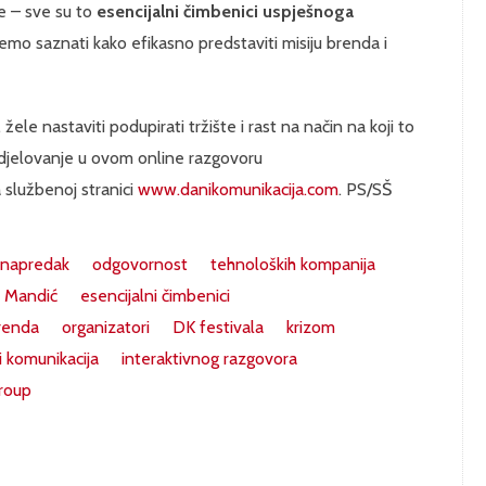
ce – sve su to
esencijalni čimbenici uspješnoga
ćemo saznati kako efikasno predstaviti misiju brenda i
žele nastaviti podupirati tržište i rast na način na koji to
djelovanje u ovom online razgovoru
 službenoj stranici
www.danikomunikacija.com
. PS/SŠ
 napredak
odgovornost
tehnoloških kompanija
 Mandić
esencijalni čimbenici
renda
organizatori
DK festivala
krizom
i komunikacija
interaktivnog razgovora
roup