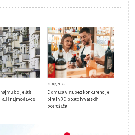
31, srp, 2026
najmu bolje štiti
Domaća vina bez konkurencije:
 ali i najmodavce
bira ih 90 posto hrvatskih
potrošača