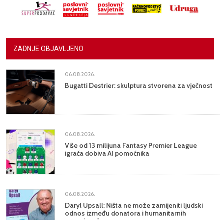
ZADNJE OBJAVLJENO
06.08.2026.
Bugatti Destrier: skulptura stvorena za vječnost
06.08.2026.
Više od 13 milijuna Fantasy Premier League
igrača dobiva AI pomoćnika
06.08.2026.
Daryl Upsall: Ništa ne može zamijeniti ljudski
odnos između donatora i humanitarnih