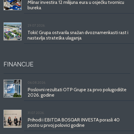
Mlinar investira 12 milijuna eura u osječku tvornicu
bureka
29.07.2026.
Tokić Grupa ostvarila snažan dvoznamenkasti rast i
nastavlja strateška ulaganja
FINANCIJE
06.08.2026.
Poslovni rezultati OTP Grupe za prvo polugodište
2026. godine
31.07.2026.
Prihodi i EBITDA BOSQAR INVESTA porasli 40
posto u prvoj polovici godine