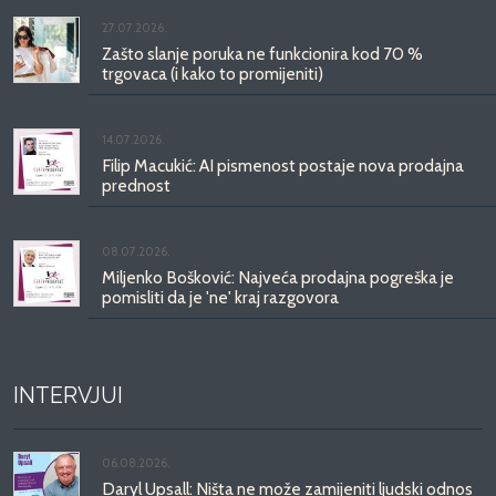
27.07.2026.
Zašto slanje poruka ne funkcionira kod 70 %
trgovaca (i kako to promijeniti)
14.07.2026.
Filip Macukić: AI pismenost postaje nova prodajna
prednost
08.07.2026.
Miljenko Bošković: Najveća prodajna pogreška je
pomisliti da je 'ne' kraj razgovora
INTERVJUI
06.08.2026.
Daryl Upsall: Ništa ne može zamijeniti ljudski odnos