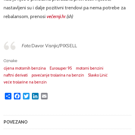
nastavljeni su i dalje pozitivni trendovi pa nema potrebe za
rebalansom, prenosi
večernji.hr
.
(sh)
Foto:
Davor Visnjic/PIXSELL
Oznake
cijena motornih benzina
Eurosuper 95
motorni benzini
naftni derivati
povećanje trošarina na benzin
Slavko Linić
veće trošarine na benzin
Share
Facebook
Twitter
LinkedIn
Email
POVEZANO