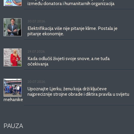
između donatora i humanitarnih organizacija
30.07.2026.
Elektrifikacija više nije pitanje klime. Postala je
pitanje ekonomije.
29.07.2026.
Kada odlučiš živjeti svoje snove, a ne tuđa
očekivanja
20.07.2026.
Upoznajte Ljerku, ženu koja drži ključeve
najpreciznije strojne obrade i diktira pravila u svijetu
mehanike
PAUZA