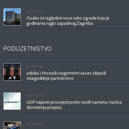
31.07.2026.
Ovako će izgledati novo ruho zgrade koja je
godinama ruglo zapadnog Zagreba
PODUZETNIŠTVO
01.08.2026.
adidas i Hrvatski nogometni savez objavili
višegodišnje partnerstvo
30.07.2026.
UGP najavio prosvjed protiv novih nameta i načina
donošenja propisa
29.07.2026.