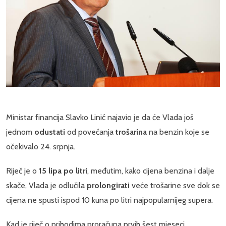
Ministar financija Slavko Linić najavio je da će Vlada još
jednom
odustati
od povećanja
trošarina
na benzin koje se
očekivalo 24. srpnja.
Riječ je o
15 lipa po litri
, međutim, kako cijena benzina i dalje
skače, Vlada je odlučila
prolongirati
veće trošarine sve dok se
cijena ne spusti ispod 10 kuna po litri najpopularnijeg supera.
Kad je riječ o prihodima proračuna prvih šest mjeseci,