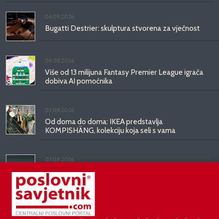
06.08.2026.
Bugatti Destrier: skulptura stvorena za vječnost
06.08.2026.
Više od 13 milijuna Fantasy Premier League igrača
dobiva AI pomoćnika
03.08.2026.
Od doma do doma: IKEA predstavlja
KOMPISHÄNG, kolekciju koja seli s vama
03.08.2026.
Kineski BYD predstavio luksuznu limuzinu veću od
Mercedesove S-klase, obećava domet do 1.000
kilometara