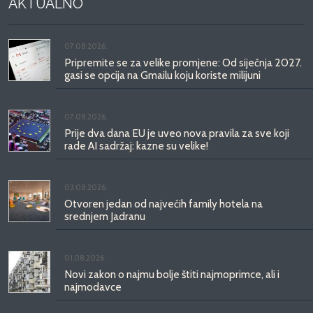
AKTUALNO
07.08.2026.
Pripremite se za velike promjene: Od siječnja 2027.
gasi se opcija na Gmailu koju koriste milijuni
07.08.2026.
Prije dva dana EU je uveo nova pravila za sve koji
rade AI sadržaj: kazne su velike!
03.08.2026.
Otvoren jedan od najvećih family hotela na
srednjem Jadranu
01.08.2026.
Novi zakon o najmu bolje štiti najmoprimce, ali i
najmodavce