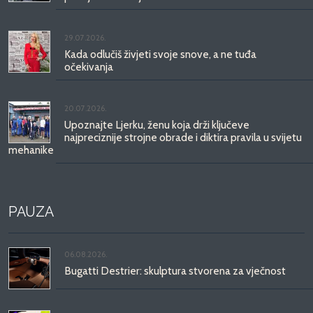
29.07.2026.
Kada odlučiš živjeti svoje snove, a ne tuđa
očekivanja
20.07.2026.
Upoznajte Ljerku, ženu koja drži ključeve
najpreciznije strojne obrade i diktira pravila u svijetu
mehanike
PAUZA
06.08.2026.
Bugatti Destrier: skulptura stvorena za vječnost