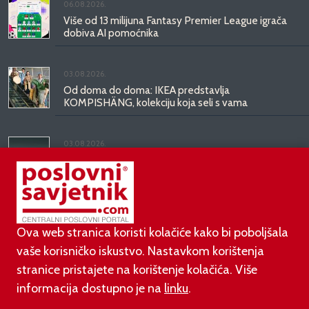
06.08.2026.
Više od 13 milijuna Fantasy Premier League igrača
dobiva AI pomoćnika
03.08.2026.
Od doma do doma: IKEA predstavlja
KOMPISHÄNG, kolekciju koja seli s vama
03.08.2026.
Kineski BYD predstavio luksuznu limuzinu veću od
Mercedesove S-klase, obećava domet do 1.000
kilometara
Ova web stranica koristi kolačiće kako bi poboljšala
vaše korisničko iskustvo. Nastavkom korištenja
stranice pristajete na korištenje kolačića. Više
informacija dostupno je na
linku
.