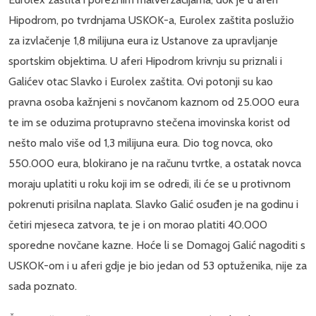
Hipodrom, po tvrdnjama USKOK-a, Eurolex zaštita poslužio
za izvlačenje 1,8 milijuna eura iz Ustanove za upravljanje
sportskim objektima. U aferi Hipodrom krivnju su priznali i
Galićev otac Slavko i Eurolex zaštita. Ovi potonji su kao
pravna osoba kažnjeni s novčanom kaznom od 25.000 eura
te im se oduzima protupravno stečena imovinska korist od
nešto malo više od 1,3 milijuna eura. Dio tog novca, oko
550.000 eura, blokirano je na računu tvrtke, a ostatak novca
moraju uplatiti u roku koji im se odredi, ili će se u protivnom
pokrenuti prisilna naplata. Slavko Galić osuđen je na godinu i
četiri mjeseca zatvora, te je i on morao platiti 40.000
sporedne novčane kazne. Hoće li se Domagoj Galić nagoditi s
USKOK-om i u aferi gdje je bio jedan od 53 optuženika, nije za
sada poznato.