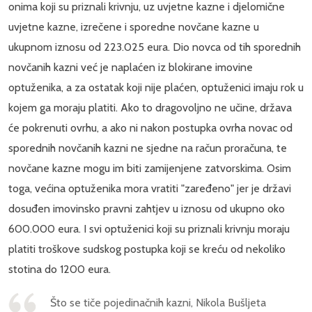
onima koji su priznali krivnju, uz uvjetne kazne i djelomične
uvjetne kazne, izrečene i sporedne novčane kazne u
ukupnom iznosu od 223.025 eura. Dio novca od tih sporednih
novčanih kazni već je naplaćen iz blokirane imovine
optuženika, a za ostatak koji nije plaćen, optuženici imaju rok u
kojem ga moraju platiti. Ako to dragovoljno ne učine, država
će pokrenuti ovrhu, a ako ni nakon postupka ovrha novac od
sporednih novčanih kazni ne sjedne na račun proračuna, te
novčane kazne mogu im biti zamijenjene zatvorskima. Osim
toga, većina optuženika mora vratiti "zaređeno" jer je državi
dosuđen imovinsko pravni zahtjev u iznosu od ukupno oko
600.000 eura. I svi optuženici koji su priznali krivnju moraju
platiti troškove sudskog postupka koji se kreću od nekoliko
stotina do 1200 eura.
Što se tiče pojedinačnih kazni, Nikola Bušljeta