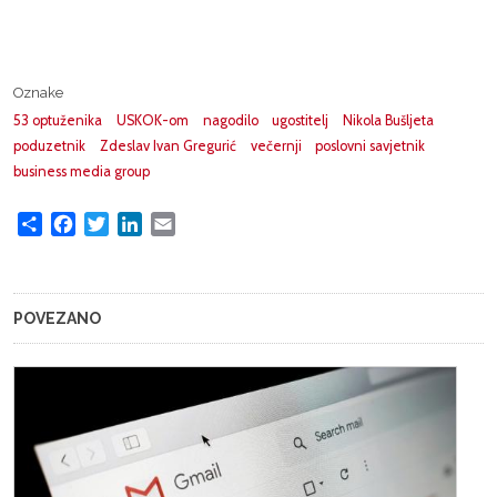
Oznake
53 optuženika
USKOK-om
nagodilo
ugostitelj
Nikola Bušljeta
poduzetnik
Zdeslav Ivan Gregurić
večernji
poslovni savjetnik
business media group
Share
Facebook
Twitter
LinkedIn
Email
POVEZANO