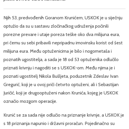
Njih 53, predvođenih Goranom Krunićem, USKOK je u siječnju
optužio da su u sastavu zločinačkog udruženja počinili
porezne prevare i utaje poreza teške oko dva milijuna eura,
pri čemu su sebi pribavili nepripadnu imovinsku korist od šest
milijuna eura. Među optuženicima je bilo i nogometaša i
poznatih ugostitelja, a sada je 18 od 53 optuženika odlučilo
priznati krivnju i nagoditi se s USKOK-om. Među njima je i
poznati ugostitelj Nikola Bušljeta, poduzetnik Zdeslav Ivan
Gregurić, koji je u ovoj priči četvrto optuženi, ali i Sebastijan
Juričić, koji je drugooptuženi nakon Krunića, kojeg je USKOK
označio mozgom operacije.
Krunić se za sada nije odlučio na priznanje krivnje, a USKOK je
s 18 priznanja napunio i državni proračun. Pojedinačno su