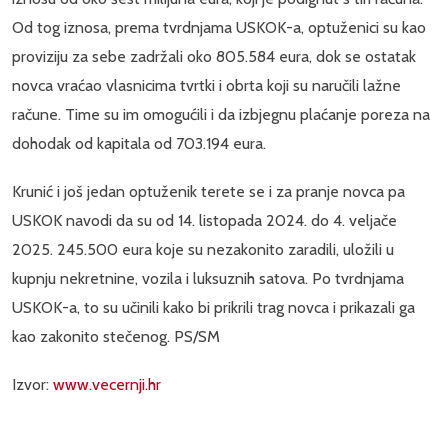
Od tog iznosa, prema tvrdnjama USKOK-a, optuženici su kao
proviziju za sebe zadržali oko 805.584 eura, dok se ostatak
novca vraćao vlasnicima tvrtki i obrta koji su naručili lažne
račune. Time su im omogućili i da izbjegnu plaćanje poreza na
dohodak od kapitala od 703.194 eura.
Krunić i još jedan optuženik terete se i za pranje novca pa
USKOK navodi da su od 14. listopada 2024. do 4. veljače
2025. 245.500 eura koje su nezakonito zaradili, uložili u
kupnju nekretnine, vozila i luksuznih satova. Po tvrdnjama
USKOK-a, to su učinili kako bi prikrili trag novca i prikazali ga
kao zakonito stečenog. PS/SM
Izvor:
www.vecernji.hr