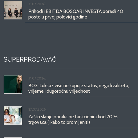
31.07.2026.
Prihodi i EBITDA BOSQAR INVESTA porasli 40
posto u prvoj polovici godine
SUPERPRODAVAČ
31.07.2026.
BCG: Luksuz više ne kupuje status, nego kvalitetu,
vrijeme i dugoročnu vrijednost
27.07.2026.
Zašto slanje poruka ne funkcionira kod 70 %
trgovaca (i kako to promijeniti)