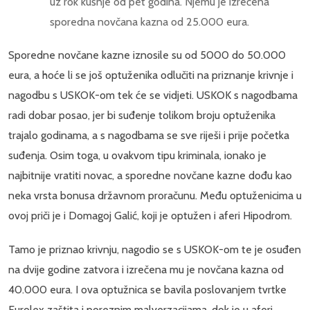
uz rok kušnje od pet godina. Njemu je izrečena
sporedna novčana kazna od 25.000 eura.
Sporedne novčane kazne iznosile su od 5000 do 50.000
eura, a hoće li se još optuženika odlučiti na priznanje krivnje i
nagodbu s USKOK-om tek će se vidjeti. USKOK s nagodbama
radi dobar posao, jer bi suđenje tolikom broju optuženika
trajalo godinama, a s nagodbama se sve riješi i prije početka
suđenja. Osim toga, u ovakvom tipu kriminala, ionako je
najbitnije vratiti novac, a sporedne novčane kazne dođu kao
neka vrsta bonusa državnom proračunu. Među optuženicima u
ovoj priči je i Domagoj Galić, koji je optužen i aferi Hipodrom.
Tamo je priznao krivnju, nagodio se s USKOK-om te je osuđen
na dvije godine zatvora i izrečena mu je novčana kazna od
40.000 eura. I ova optužnica se bavila poslovanjem tvrtke
Eurolex zaštita i poreznim malverzacijama, dok je u aferi