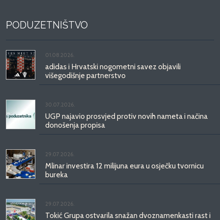
PODUZETNIŠTVO
01.08.2026.
adidas i Hrvatski nogometni savez objavili
višegodišnje partnerstvo
30.07.2026.
UGP najavio prosvjed protiv novih nameta i načina
donošenja propisa
29.07.2026.
Mlinar investira 12 milijuna eura u osječku tvornicu
bureka
29.07.2026.
Tokić Grupa ostvarila snažan dvoznamenkasti rast i