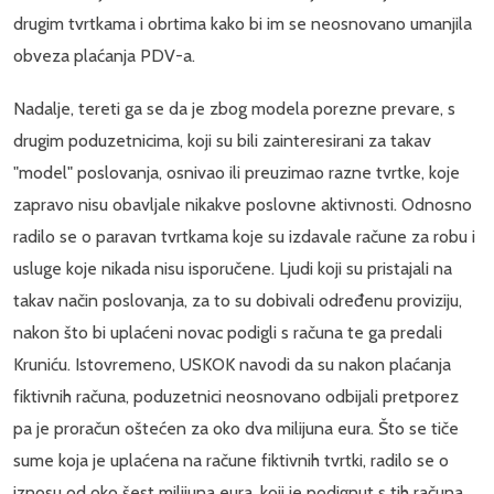
drugim tvrtkama i obrtima kako bi im se neosnovano umanjila
obveza plaćanja PDV-a.
Nadalje, tereti ga se da je zbog modela porezne prevare, s
drugim poduzetnicima, koji su bili zainteresirani za takav
"model" poslovanja, osnivao ili preuzimao razne tvrtke, koje
zapravo nisu obavljale nikakve poslovne aktivnosti. Odnosno
radilo se o paravan tvrtkama koje su izdavale račune za robu i
usluge koje nikada nisu isporučene. Ljudi koji su pristajali na
takav način poslovanja, za to su dobivali određenu proviziju,
nakon što bi uplaćeni novac podigli s računa te ga predali
Kruniću. Istovremeno, USKOK navodi da su nakon plaćanja
fiktivnih računa, poduzetnici neosnovano odbijali pretporez
pa je proračun oštećen za oko dva milijuna eura. Što se tiče
sume koja je uplaćena na račune fiktivnih tvrtki, radilo se o
iznosu od oko šest milijuna eura, koji je podignut s tih računa.