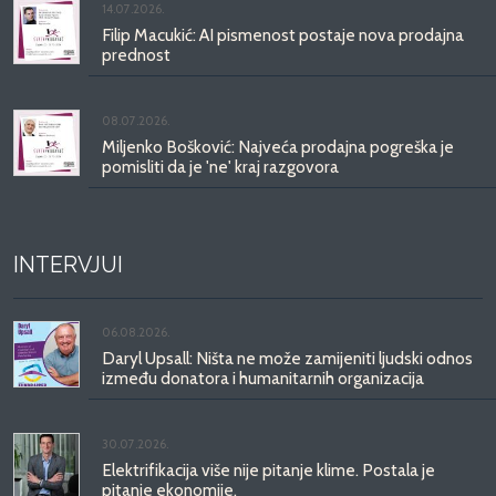
14.07.2026.
Filip Macukić: AI pismenost postaje nova prodajna
prednost
08.07.2026.
Miljenko Bošković: Najveća prodajna pogreška je
pomisliti da je 'ne' kraj razgovora
INTERVJUI
06.08.2026.
Daryl Upsall: Ništa ne može zamijeniti ljudski odnos
između donatora i humanitarnih organizacija
30.07.2026.
Elektrifikacija više nije pitanje klime. Postala je
pitanje ekonomije.