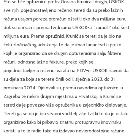
Što se tiče optužnice protiv Gorana Krunića i drugih, USKOK
sve njih, pojednostavljeno rečeno, tereti da su preko lažnih
računa utajom poreza proračun oštetili oko dva milijuna eura,
dok su oni sami, prema tvrdnjama USKOK-a, "zaradili" oko šest
milijuna eura. Prema optužnici, Krunić se tereti da je bio na
čelu zločinačkog udruženja te da je imao lanac tvrtki preko
kojih je organizirao da se drugim optuženicima šalju fiktivni
računi, odnosno lažne fakture, preko kojih se,
pojednostavljeno rečeno, varalo na PDV-u. USKOK navodi da
su djela za koja se terete činili od 1. siječnja 2023. do 31.
prosinaca 2024. Djelovali su, prema navodima optužnice, u
Zagrebu te nekim drugim mjestima u Hrvatskoj, a Krunić se
tereti da je povezao više optuženika u zajedničko djelovanje.
Tereti ga se da je bio stvarni voditelj više tvrtki te da je ostale
organizirao kako bi pribavio znatnu protupravnu imovinsku
koristi, a to je radio tako da izdavao nevjerodostojne račune