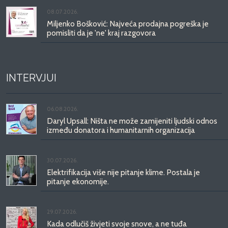
08.07.2026.
Miljenko Bošković: Najveća prodajna pogreška je
pomisliti da je 'ne' kraj razgovora
INTERVJUI
06.08.2026.
Daryl Upsall: Ništa ne može zamijeniti ljudski odnos
između donatora i humanitarnih organizacija
30.07.2026.
Elektrifikacija više nije pitanje klime. Postala je
pitanje ekonomije.
29.07.2026.
Kada odlučiš živjeti svoje snove, a ne tuđa