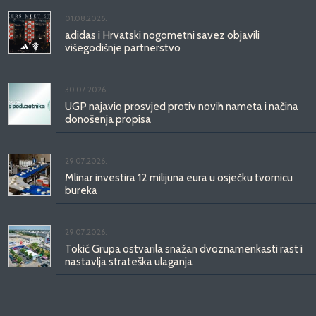
01.08.2026.
adidas i Hrvatski nogometni savez objavili
višegodišnje partnerstvo
30.07.2026.
UGP najavio prosvjed protiv novih nameta i načina
donošenja propisa
29.07.2026.
Mlinar investira 12 milijuna eura u osječku tvornicu
bureka
29.07.2026.
Tokić Grupa ostvarila snažan dvoznamenkasti rast i
nastavlja strateška ulaganja