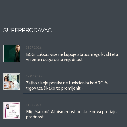
SUPERPRODAVAČ
31.07.2026.
BCG: Luksuz više ne kupuje status, nego kvalitetu,
vrijeme i dugoročnu vrijednost
27.07.2026.
Zašto slanje poruka ne funkcionira kod 70 %
trgovaca (i kako to promijeniti)
14.07.2026.
Filip Macukić: AI pismenost postaje nova prodajna
prednost