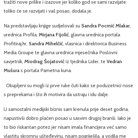
tražiti nove prilike i izazove jer koliko god se sami razvijate
toliko će se razvijati i vaš posao, dodala je.
Na predstavljaju knjige sudjelovali su
Sandra Pocrnić Mlakar
,
urednica Profila,
Mirjana Fijolić
, glavna urednica portala
Profitiraj.hr,
Sandra Mihelčić
, vlasnica i direktorica Business
Media Groupe te glavna urednica mjesečnika Poslovni
savjetnik,
Miodrag Šojatović
iz tjednika Lider, te
Vedran
Mušura
s portala Pametna kuna.
Okupljeni su mogli iz prve ruke čuti kako se poduzetnici nose
s preprekama i što ih motivira da ustraju i idu dalje.
U samostalni medijski biznis sam krenula prije deset godina,
napustivši dobro plaćen posao u sasvim drugoj branši. Iako je
to bio riskantan potez jer nisam imala financijera već samo
vlastitu skromnu ušteđevinu, nisam pogriješila, a vodila me