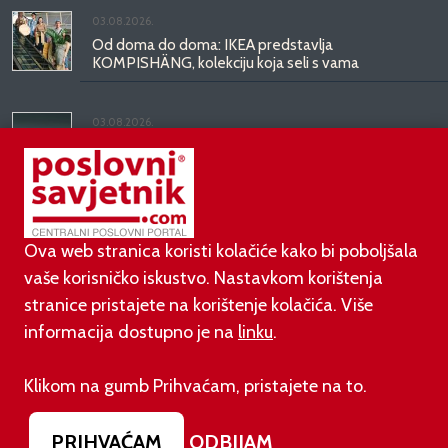
03.08.2026.
Od doma do doma: IKEA predstavlja
KOMPISHÄNG, kolekciju koja seli s vama
03.08.2026.
Kineski BYD predstavio luksuznu limuzinu veću od
Mercedesove S-klase, obećava domet do 1.000
kilometara
Ova web stranica koristi kolačiće kako bi poboljšala
vaše korisničko iskustvo. Nastavkom korištenja
stranice pristajete na korištenje kolačića. Više
informacija dostupno je na
linku
.
©
poslovni-savjetnik.com član je
Klikom na gumb Prihvaćam, pristajete na to.
Footer menu
O nama
Impressum
Uvjeti korištenja
PRIHVAĆAM
ODBIJAM