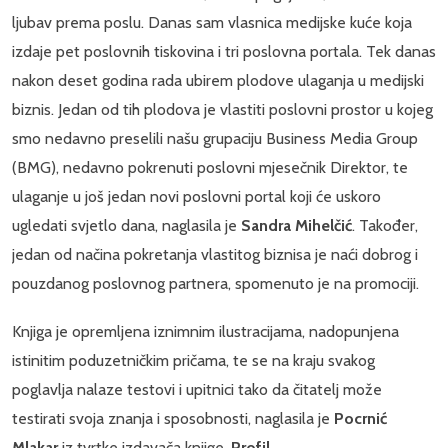
ljubav prema poslu. Danas sam vlasnica medijske kuće koja
izdaje pet poslovnih tiskovina i tri poslovna portala. Tek danas
nakon deset godina rada ubirem plodove ulaganja u medijski
biznis. Jedan od tih plodova je vlastiti poslovni prostor u kojeg
smo nedavno preselili našu grupaciju Business Media Group
(BMG), nedavno pokrenuti poslovni mjesečnik Direktor, te
ulaganje u još jedan novi poslovni portal koji će uskoro
ugledati svjetlo dana, naglasila je
Sandra Mihelčić
. Također,
jedan od načina pokretanja vlastitog biznisa je naći dobrog i
pouzdanog poslovnog partnera, spomenuto je na promociji.
Knjiga je opremljena iznimnim ilustracijama, nadopunjena
istinitim poduzetničkim pričama, te se na kraju svakog
poglavlja nalaze testovi i upitnici tako da čitatelj može
testirati svoja znanja i sposobnosti, naglasila je
Pocrnić
Mlakar
iz tvrtke izdavača knjige,
Profil
.