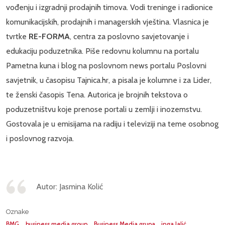
vođenju i izgradnji prodajnih timova. Vodi treninge i radionice
komunikacijskih, prodajnih i managerskih vještina. Vlasnica je
tvrtke
RE-FORMA
, centra za poslovno savjetovanje i
edukaciju poduzetnika. Piše redovnu kolumnu na portalu
Pametna kuna i blog na poslovnom news portalu Poslovni
savjetnik, u časopisu Tajnica.hr, a pisala je kolumne i za Lider,
te ženski časopis Tena. Autorica je brojnih tekstova o
poduzetništvu koje prenose portali u zemlji i inozemstvu.
Gostovala je u emisijama na radiju i televiziji na teme osobnog
i poslovnog razvoja.
Autor: Jasmina Kolić
Oznake
BMG
business media group
Business Media grupa
inga lalić