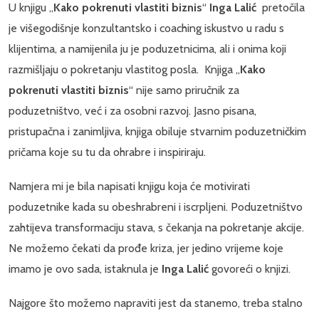
U knjigu „
Kako pokrenuti vlastiti biznis
“
Inga Lalić
pretočila
je višegodišnje konzultantsko i coaching iskustvo u radu s
klijentima, a namijenila ju je poduzetnicima, ali i onima koji
razmišljaju o pokretanju vlastitog posla. Knjiga „
Kako
pokrenuti vlastiti biznis
“ nije samo priručnik za
poduzetništvo, već i za osobni razvoj. Jasno pisana,
pristupačna i zanimljiva, knjiga obiluje stvarnim poduzetničkim
pričama koje su tu da ohrabre i inspiriraju.
Namjera mi je bila napisati knjigu koja će motivirati
poduzetnike kada su obeshrabreni i iscrpljeni. Poduzetništvo
zahtijeva transformaciju stava, s čekanja na pokretanje akcije.
Ne možemo čekati da prođe kriza, jer jedino vrijeme koje
imamo je ovo sada, istaknula je
Inga Lalić
govoreći o knjizi.
Najgore što možemo napraviti jest da stanemo, treba stalno