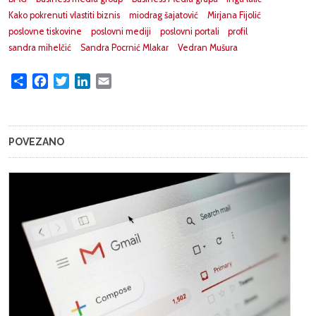
Kako pokrenuti vlastiti biznis
miodrag šajatović
Mirjana Fijolić
poslovne tiskovine
poslovni mediji
poslovni portali
profil
sandra mihelčić
Sandra Pocrnić Mlakar
Vedran Mušura
Share
Facebook
Twitter
LinkedIn
Email
POVEZANO