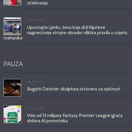
očekivanja
20.07.2026.
Upoznajte Ljerku, ženu koja drži ključeve
najpreciznije strojne obrade i diktira pravila u svijetu
mehanike
PAUZA
06.08.2026.
Bugatti Destrier: skulptura stvorena za vječnost
06.08.2026.
Više od 13 milijuna Fantasy Premier League igrača
dobiva AI pomoćnika