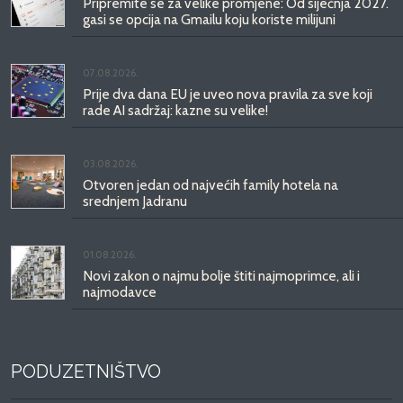
Pripremite se za velike promjene: Od siječnja 2027.
gasi se opcija na Gmailu koju koriste milijuni
07.08.2026.
Prije dva dana EU je uveo nova pravila za sve koji
rade AI sadržaj: kazne su velike!
03.08.2026.
Otvoren jedan od najvećih family hotela na
srednjem Jadranu
01.08.2026.
Novi zakon o najmu bolje štiti najmoprimce, ali i
najmodavce
PODUZETNIŠTVO