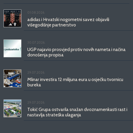
01.08.2026.
adidas i Hrvatski nogometni savez objavili
višegodišnje partnerstvo
30.07.2026.
UGP najavio prosvjed protiv novih nameta i načina
donošenja propisa
29.07.2026.
Mlinar investira 12 milijuna eura u osječku tvornicu
bureka
29.07.2026.
Tokić Grupa ostvarila snažan dvoznamenkasti rast i
nastavlja strateška ulaganja