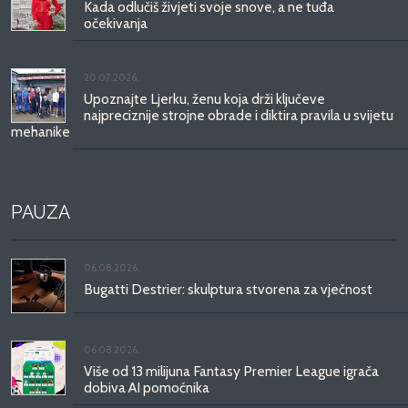
Kada odlučiš živjeti svoje snove, a ne tuđa
očekivanja
20.07.2026.
Upoznajte Ljerku, ženu koja drži ključeve
najpreciznije strojne obrade i diktira pravila u svijetu
mehanike
PAUZA
06.08.2026.
Bugatti Destrier: skulptura stvorena za vječnost
06.08.2026.
Više od 13 milijuna Fantasy Premier League igrača
dobiva AI pomoćnika