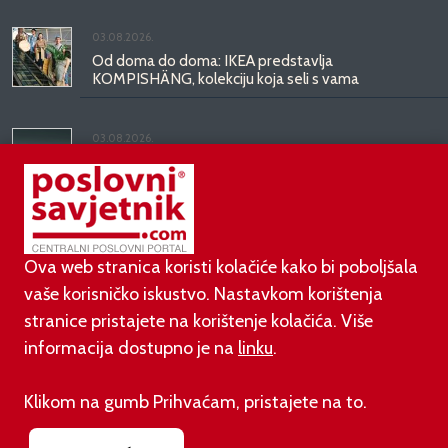
03.08.2026.
Od doma do doma: IKEA predstavlja
KOMPISHÄNG, kolekciju koja seli s vama
03.08.2026.
Kineski BYD predstavio luksuznu limuzinu veću od
Mercedesove S-klase, obećava domet do 1.000
kilometara
Ova web stranica koristi kolačiće kako bi poboljšala
vaše korisničko iskustvo. Nastavkom korištenja
stranice pristajete na korištenje kolačića. Više
informacija dostupno je na
linku
.
©
poslovni-savjetnik.com član je
Klikom na gumb Prihvaćam, pristajete na to.