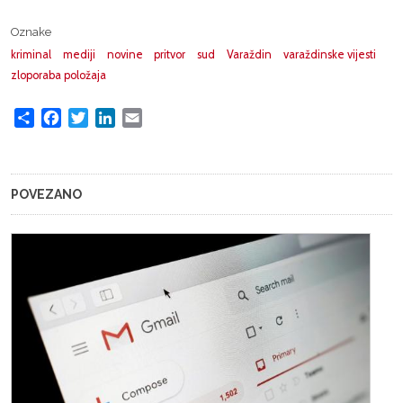
Oznake
kriminal
mediji
novine
pritvor
sud
Varaždin
varaždinske vijesti
zloporaba položaja
Share
Facebook
Twitter
LinkedIn
Email
POVEZANO