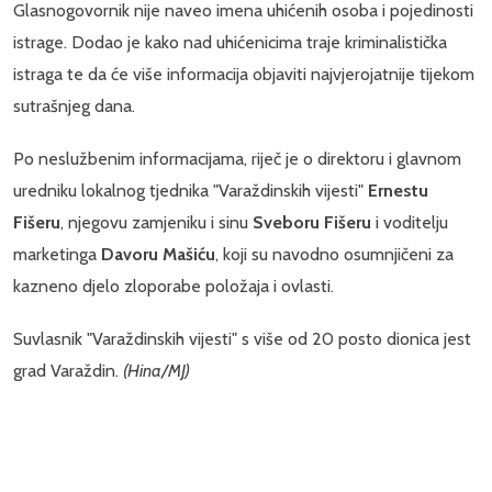
Glasnogovornik nije naveo imena uhićenih osoba i pojedinosti
istrage. Dodao je kako nad uhićenicima traje kriminalistička
istraga te da će više informacija objaviti najvjerojatnije tijekom
sutrašnjeg dana.
Po neslužbenim informacijama, riječ je o direktoru i glavnom
uredniku lokalnog tjednika "Varaždinskih vijesti"
Ernestu
Fišeru
, njegovu zamjeniku i sinu
Sveboru Fišeru
i voditelju
marketinga
Davoru Mašiću
, koji su navodno osumnjičeni za
kazneno djelo zloporabe položaja i ovlasti.
Suvlasnik "Varaždinskih vijesti" s više od 20 posto dionica jest
grad Varaždin.
(Hina/MJ)