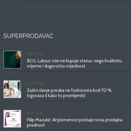
SUPERPRODAVAČ
31.07.2026.
BCG: Luksuz više ne kupuje status, nego kvalitetu,
vrijeme i dugoročnu vrijednost
27.07.2026.
Zašto slanje poruka ne funkcionira kod 70 %
trgovaca (i kako to promijeniti)
14.07.2026.
Filip Macukić: AI pismenost postaje nova prodajna
prednost