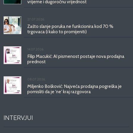
vrijeme i dugoročnu vrijednost
27.07.2026.
Zašto slanje poruka ne funkcionira kod 70 %
trgovaca (i kako to promijeniti)
14.07.2026.
Filip Macukić: AI pismenost postaje nova prodajna
prednost
08.07.2026.
Miljenko Bošković: Najveća prodajna pogreška je
pomisliti da je 'ne' kraj razgovora
INTERVJUI