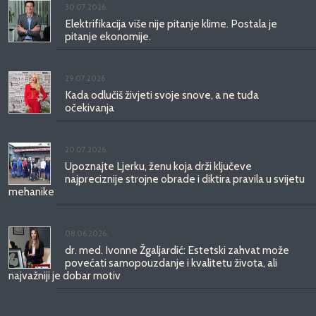
30.07.2026.
Elektrifikacija više nije pitanje klime. Postala je
pitanje ekonomije.
29.07.2026.
Kada odlučiš živjeti svoje snove, a ne tuđa
očekivanja
20.07.2026.
Upoznajte Ljerku, ženu koja drži ključeve
najpreciznije strojne obrade i diktira pravila u svijetu
mehanike
08.06.2026.
dr. med. Ivonne Žgaljardić: Estetski zahvat može
povećati samopouzdanje i kvalitetu života, ali
najvažniji je dobar motiv