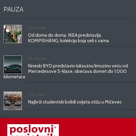
PAUZA
03.08.2026.
Od doma do doma: IKEA predstavlja
KOMPISHÄNG, kolekciju koja seli s vama
03.08.2026.
Kineski BYD predstavio luksuznu limuzinu veću od
Mercedesove S-klase, obećava domet do 1.000
kilometara
31.07.2026.
Najbrži studentski bolidi svijeta stižu u Mičevec
29.07.2026.
Divote Cosmetics predstavlja Hince: novo poglavlje
korejske ljepote stiže u Hrvatsku