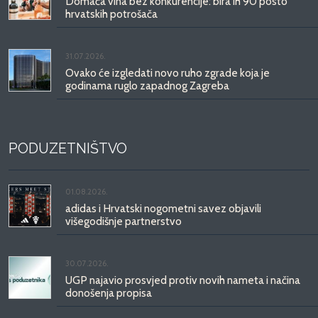
Domaća vina bez konkurencije: bira ih 90 posto
hrvatskih potrošača
31.07.2026.
Ovako će izgledati novo ruho zgrade koja je
godinama ruglo zapadnog Zagreba
PODUZETNIŠTVO
01.08.2026.
adidas i Hrvatski nogometni savez objavili
višegodišnje partnerstvo
30.07.2026.
UGP najavio prosvjed protiv novih nameta i načina
donošenja propisa