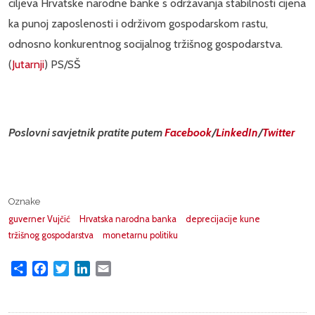
ciljeva Hrvatske narodne banke s održavanja stabilnosti cijena
ka punoj zaposlenosti i održivom gospodarskom rastu,
odnosno konkurentnog socijalnog tržišnog gospodarstva.
(
Jutarnji
) PS/SŠ
Poslovni savjetnik pratite putem
Facebook
/
LinkedIn
/
Twitter
Oznake
guverner Vujčić
Hrvatska narodna banka
deprecijacije kune
tržišnog gospodarstva
monetarnu politiku
Share
Facebook
Twitter
LinkedIn
Email