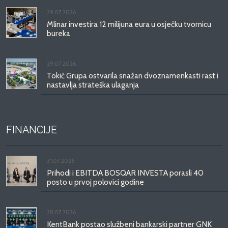
29.07.2026.
Mlinar investira 12 milijuna eura u osječku tvornicu
bureka
29.07.2026.
Tokić Grupa ostvarila snažan dvoznamenkasti rast i
nastavlja strateška ulaganja
FINANCIJE
31.07.2026.
Prihodi i EBITDA BOSQAR INVESTA porasli 40
posto u prvoj polovici godine
28.07.2026.
KentBank postao službeni bankarski partner GNK