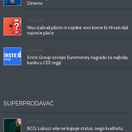
Dinamo
21.07.2026.
Nisu izabrali pilote ni vojnike: evo kome bi Hrvati dali
najveće plaće
17.07.2026.
Erste Group osvojio Euromoney nagradu za najbolju
banku u CEE regiji
SUPERPRODAVAČ
31.07.2026.
BCG: Luksuz više ne kupuje status, nego kvalitetu,