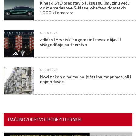
Kineski BYD predstavio luksuznu limuzinu veću
od Mercedesove S-klase, obećava domet do
1.000 kilometara
01.08.2026.
adidas i Hrvatski nogometni savez objavili
višegodišnje partnerstvo
01.08.2026.
Novi zakon o najmu bolje štiti najmoprimce, ali i
najmodavce
RAČUNOVODSTVO I POREZI U PRAKSI