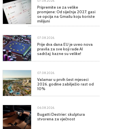
07.08.2026.
Pripremite se za velike
promjene: Od siječnja 2027. gasi
se opcija na Gmailu koju koriste
milijuni
07.08.2026.
Prije dva dana EU je uveo nova
pravila za sve koji rade AI
sadržaj: kazne su velike!
07.08.2026.
Valamar u prvih šest mjeseci
2026. godine zabilježio rast od
10%
06.08.2026.
Bugatti Destrier: skulptura
stvorena za vječnost