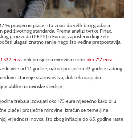
47 % prosječne plaće, što znači da velik broj građana
n pad životnog standarda. Prema analizi tvrtke Finax,
og proizvoda (PEPP) u Europi, zaposlenici koji žele
početi ulagati znatno ranije nego što većina pretpostavlja.
 1.527 eura
, dok prosječna mirovina iznosi
oko 717 eura
.
rovedu više od 21 godine, nakon prosječno 32 godine radnog
ndovi i starenje stanovništva, dok tek manji dio
ljne oblike mirovinske štednje.
odina trebala izdvajati oko 175 eura mjesečno kako bi u
ne plaće i prosječne mirovine. Izračun se temelji na
j vrijednosti novca, što zbog inflacije do 65. godine raste