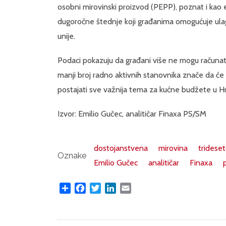
osobni mirovinski proizvod (PEPP), poznat i kao 
dugoročne štednje koji građanima omogućuje ula
unije.
Podaci pokazuju da građani više ne mogu računati is
manji broj radno aktivnih stanovnika znače da će
postajati sve važnija tema za kućne budžete u Hr
Izvor: Emilio Gučec, analitičar Finaxa PS/SM
dostojanstvena
mirovina
trideset
Oznake
Emilio Gučec
analitičar
Finaxa
Share
Facebook
Twitter
LinkedIn
Email