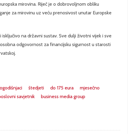
europska mirovina. Riječ je o dobrovoljnom obliku
ganje za mirovinu uz veću prenosivost unutar Europske
ključivo na državni sustav. Sve dulji životni vijek i sve
 osobna odgovornost za financijsku sigurnost u starosti
vatskoj.
ogodišnjaci
štedjeti
do 175 eura
mjesečno
poslovni savjetnik
business media group