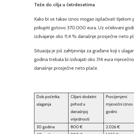
Teže do cilja u četrdesetima
Kako bi se takav iznos mogao isplaćivati tijekom 
prikupiti gotovo 370.000 eura. Uz očekivani godiš
izdvajanje oko 11,4 % današnje prosječne neto pl
Situacija je još zahtjevnija za građane koji s ulag
godina trebala bi izdvajati oko 314 eura mjesečno k
današnje prosječne neto plaće.
Dob početka
Ciljani dodatni
Procijenjeni
ulaganja
prihod u
mjesečni iznos 
današnjoj
godini
vrijednosti
30 godina
800 €
2.026 €