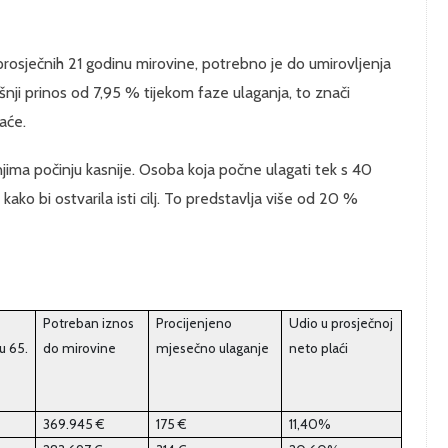
prosječnih 21 godinu mirovine, potrebno je do umirovljenja
nji prinos od 7,95 % tijekom faze ulaganja, to znači
aće.
anjima počinju kasnije. Osoba koja počne ulagati tek s 40
ako bi ostvarila isti cilj. To predstavlja više od 20 %
Potreban iznos
Procijenjeno
Udio u prosječnoj
u 65.
do mirovine
mjesečno ulaganje
neto plaći
369.945 €
175 €
11,40%