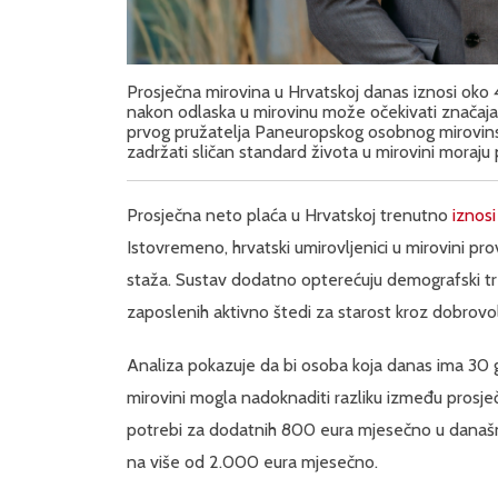
Prosječna mirovina u Hrvatskoj danas iznosi oko 
nakon odlaska u mirovinu može očekivati značaja
prvog pružatelja Paneuropskog osobnog mirovinsk
zadržati sličan standard života u mirovini moraju 
Prosječna neto plaća u Hrvatskoj trenutno
iznosi
Istovremeno, hrvatski umirovljenici u mirovini p
staža. Sustav dodatno opterećuju demografski tre
zaposlenih aktivno štedi za starost kroz dobrovo
Analiza pokazuje da bi osoba koja danas ima 30 g
mirovini mogla nadoknaditi razliku između prosječ
potrebi za dodatnih 800 eura mjesečno u današnjo
na više od 2.000 eura mjesečno.