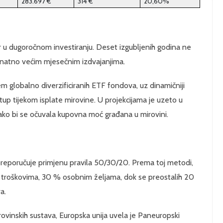
283.697 €
314 €
20,60%
or u dugoročnom investiranju. Deset izgubljenih godina ne
natno većim mjesečnim izdvajanjima.
 globalno diverzificiranih ETF fondova, uz dinamičniji
istup tijekom isplate mirovine. U projekcijama je uzeto u
 kako bi se očuvala kupovna moć građana u mirovini.
preporučuje primjenu pravila 50/30/20. Prema toj metodi,
troškovima, 30 % osobnim željama, dok se preostalih 20
a.
vinskih sustava, Europska unija uvela je Paneuropski