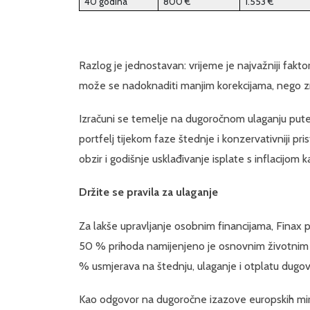
40 godina
800 €
1.553 €
Razlog je jednostavan: vrijeme je najvažniji fakt
može se nadoknaditi manjim korekcijama, nego z
Izračuni se temelje na dugoročnom ulaganju putem
portfelj tijekom faze štednje i konzervativniji pr
obzir i godišnje usklađivanje isplate s inflacijom
Držite se pravila za ulaganje
Za lakše upravljanje osobnim financijama, Finax 
50 % prihoda namijenjeno je osnovnim životnim 
% usmjerava na štednju, ulaganje i otplatu dugov
Kao odgovor na dugoročne izazove europskih miro