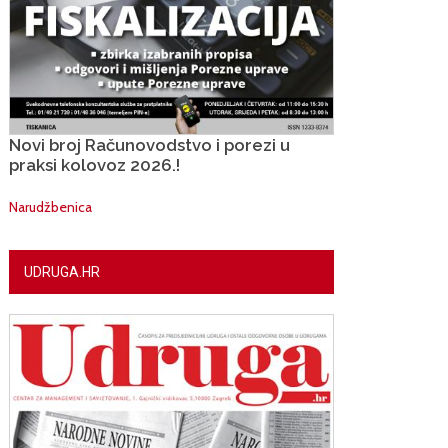
Novi broj Računovodstvo i porezi u
praksi kolovoz 2026.!
Narudžbenica
UDRUGA.HR