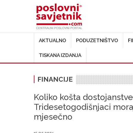
Main navigation
AKTUALNO
PODUZETNIŠTVO
F
TISKANA IZDANJA
FINANCIJE
Koliko košta dostojanstv
Tridesetogodišnjaci moraj
mjesečno