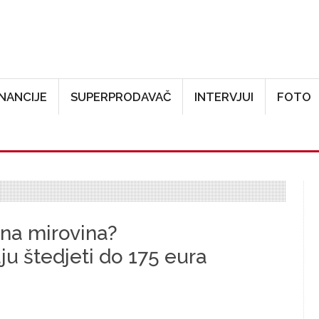
Skoči na glavni sadržaj
INANCIJE
SUPERPRODAVAČ
INTERVJUI
FOTO
ena mirovina?
u štedjeti do 175 eura