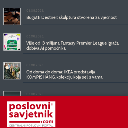
06.08.2026.
Bugatti Destrier: skulptura stvorena za vječnost
06.08.2026.
Više od 13 milijuna Fantasy Premier League igrača
dobiva AI pomoćnika
03.08.2026.
Od doma do doma: IKEA predstavlja
KOMPISHÄNG, kolekciju koja seli s vama
03.08.2026.
Kineski BYD predstavio luksuznu limuzinu veću od
Mercedesove S-klase, obećava domet do 1.000
kilometara