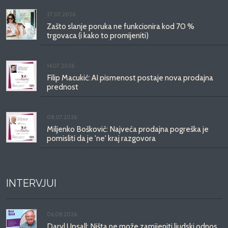
27.07.2026.
Zašto slanje poruka ne funkcionira kod 70 %
trgovaca (i kako to promijeniti)
14.07.2026.
Filip Macukić: AI pismenost postaje nova prodajna
prednost
08.07.2026.
Miljenko Bošković: Najveća prodajna pogreška je
pomisliti da je 'ne' kraj razgovora
INTERVJUI
06.08.2026.
Daryl Upsall: Ništa ne može zamijeniti ljudski odnos