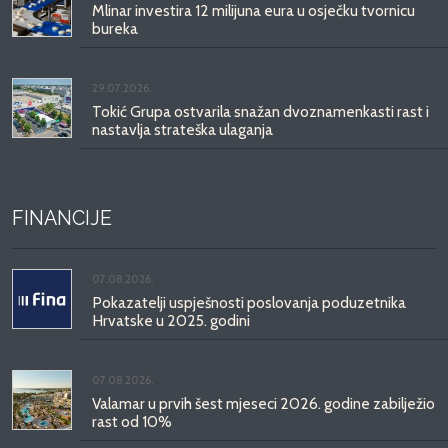
Mlinar investira 12 milijuna eura u osječku tvornicu
bureka
29.07.2026.
Tokić Grupa ostvarila snažan dvoznamenkasti rast i
nastavlja strateška ulaganja
FINANCIJE
07.08.2026.
Pokazatelji uspješnosti poslovanja poduzetnika
Hrvatske u 2025. godini
07.08.2026.
Valamar u prvih šest mjeseci 2026. godine zabilježio
rast od 10%