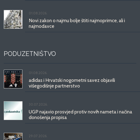
01.08.2026.
Novi zakon o najmu bolje štiti najmoprimce, ali i
najmodavce
PODUZETNIŠTVO
01.08.2026.
adidas i Hrvatski nogometni savez objavili
višegodišnje partnerstvo
30.07.2026.
UGP najavio prosvjed protiv novih nameta i načina
donošenja propisa
29.07.2026.