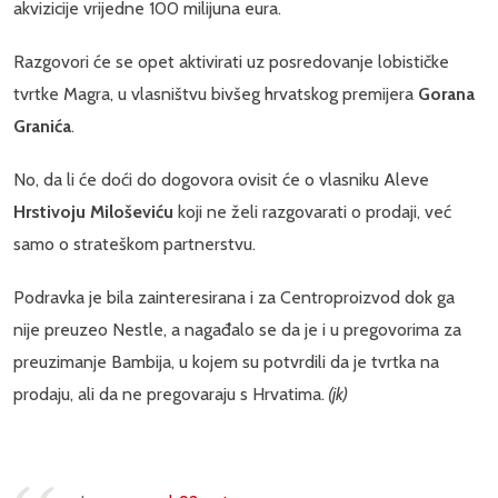
akvizicije vrijedne 100 milijuna eura.
Razgovori će se opet aktivirati uz posredovanje lobističke
tvrtke Magra, u vlasništvu bivšeg hrvatskog premijera
Gorana
Granića
.
No, da li će doći do dogovora ovisit će o vlasniku Aleve
Hrstivoju Miloševiću
koji ne želi razgovarati o prodaji, već
samo o strateškom partnerstvu.
Podravka je bila zainteresirana i za Centroproizvod dok ga
nije preuzeo Nestle, a nagađalo se da je i u pregovorima za
preuzimanje Bambija, u kojem su potvrdili da je tvrtka na
prodaju, ali da ne pregovaraju s Hrvatima.
(jk)