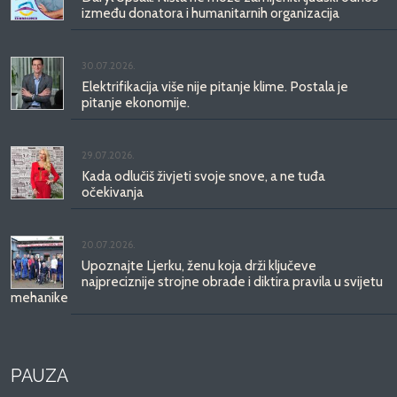
između donatora i humanitarnih organizacija
30.07.2026.
Elektrifikacija više nije pitanje klime. Postala je
pitanje ekonomije.
29.07.2026.
Kada odlučiš živjeti svoje snove, a ne tuđa
očekivanja
20.07.2026.
Upoznajte Ljerku, ženu koja drži ključeve
najpreciznije strojne obrade i diktira pravila u svijetu
mehanike
PAUZA