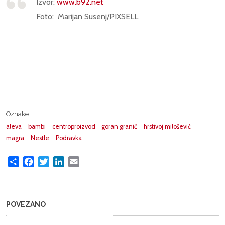
Izvor:
www.b92.net
Foto:
Marijan Susenj/PIXSELL
Oznake
aleva
bambi
centroproizvod
goran granić
hrstivoj milošević
magra
Nestle
Podravka
Share
Facebook
Twitter
LinkedIn
Email
POVEZANO