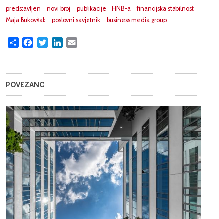
predstavljen
novi broj
publikacije
HNB-a
financijska stabilnost
Maja Bukovšak
poslovni savjetnik
business media group
Share
Facebook
Twitter
LinkedIn
Email
POVEZANO