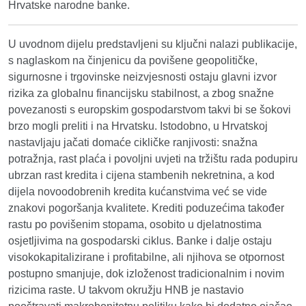
Hrvatske narodne banke.
U uvodnom dijelu predstavljeni su ključni nalazi publikacije,
s naglaskom na činjenicu da povišene geopolitičke,
sigurnosne i trgovinske neizvjesnosti ostaju glavni izvor
rizika za globalnu financijsku stabilnost, a zbog snažne
povezanosti s europskim gospodarstvom takvi bi se šokovi
brzo mogli preliti i na Hrvatsku. Istodobno, u Hrvatskoj
nastavljaju jačati domaće cikličke ranjivosti: snažna
potražnja, rast plaća i povoljni uvjeti na tržištu rada podupiru
ubrzan rast kredita i cijena stambenih nekretnina, a kod
dijela novoodobrenih kredita kućanstvima već se vide
znakovi pogoršanja kvalitete. Krediti poduzećima također
rastu po povišenim stopama, osobito u djelatnostima
osjetljivima na gospodarski ciklus. Banke i dalje ostaju
visokokapitalizirane i profitabilne, ali njihova se otpornost
postupno smanjuje, dok izloženost tradicionalnim i novim
rizicima raste. U takvom okružju HNB je nastavio