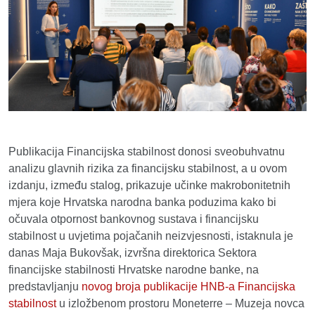
Publikacija Financijska stabilnost donosi sveobuhvatnu
analizu glavnih rizika za financijsku stabilnost, a u ovom
izdanju, između stalog, prikazuje učinke makrobonitetnih
mjera koje Hrvatska narodna banka poduzima kako bi
očuvala otpornost bankovnog sustava i financijsku
stabilnost u uvjetima pojačanih neizvjesnosti, istaknula je
danas Maja Bukovšak, izvršna direktorica Sektora
financijske stabilnosti Hrvatske narodne banke, na
predstavljanju
novog broja publikacije HNB-a Financijska
stabilnost
u izložbenom prostoru Moneterre – Muzeja novca