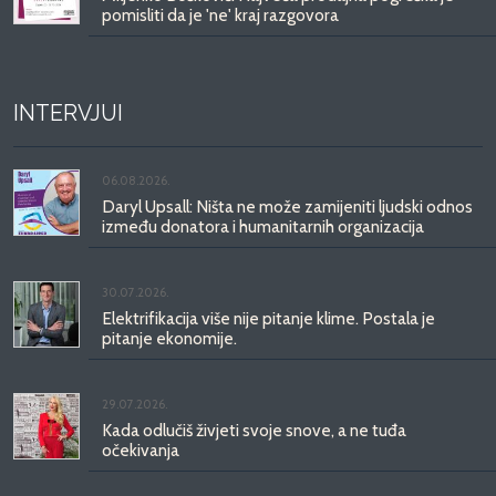
pomisliti da je 'ne' kraj razgovora
INTERVJUI
06.08.2026.
Daryl Upsall: Ništa ne može zamijeniti ljudski odnos
između donatora i humanitarnih organizacija
30.07.2026.
Elektrifikacija više nije pitanje klime. Postala je
pitanje ekonomije.
29.07.2026.
Kada odlučiš živjeti svoje snove, a ne tuđa
očekivanja