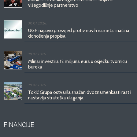
višegodišnje partnerstvo
30.07.2026.
UGP najavio prosvjed protiv novih nameta i načina
donošenja propisa
29.07.2026.
Mlinar investira 12 milijuna eura u osječku tvornicu
bureka
29.07.2026.
Tokić Grupa ostvarila snažan dvoznamenkasti rast i
nastavlja strateška ulaganja
FINANCIJE