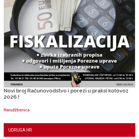
Novi broj Računovodstvo i porezi u praksi kolovoz
2026.!
Narudžbenica
UDRUGA.HR