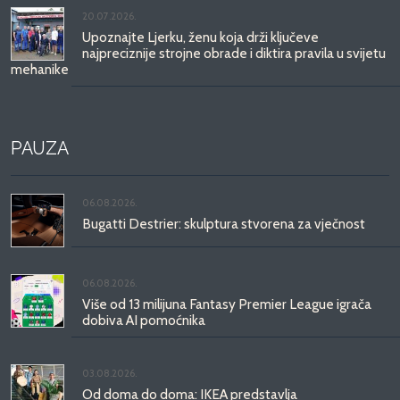
20.07.2026.
Upoznajte Ljerku, ženu koja drži ključeve
najpreciznije strojne obrade i diktira pravila u svijetu
mehanike
PAUZA
06.08.2026.
Bugatti Destrier: skulptura stvorena za vječnost
06.08.2026.
Više od 13 milijuna Fantasy Premier League igrača
dobiva AI pomoćnika
03.08.2026.
Od doma do doma: IKEA predstavlja