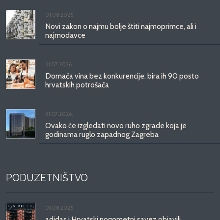
01.08.2026.
Novi zakon o najmu bolje štiti najmoprimce, ali i
najmodavce
31.07.2026.
Domaća vina bez konkurencije: bira ih 90 posto
hrvatskih potrošača
31.07.2026.
Ovako će izgledati novo ruho zgrade koja je
godinama ruglo zapadnog Zagreba
PODUZETNIŠTVO
01.08.2026.
adidas i Hrvatski nogometni savez objavili