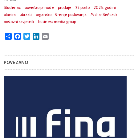
Studenac
povećao prihode
prodaje
22 posto
2025. godini
planira
ubrzati
organsko
širenje poslovanja
Michał Seńczuk
poslovni savjetnik
business media group
Share
Facebook
Twitter
LinkedIn
Email
POVEZANO