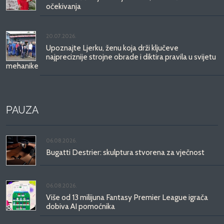
očekivanja
20.07.2026.
Upoznajte Ljerku, ženu koja drži ključeve
najpreciznije strojne obrade i diktira pravila u svijetu
mehanike
PAUZA
06.08.2026.
Bugatti Destrier: skulptura stvorena za vječnost
06.08.2026.
Više od 13 milijuna Fantasy Premier League igrača
dobiva AI pomoćnika