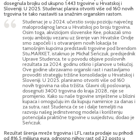
dosegnula brojku od ukupno 1.443 trgovine u Hrvatskoj i
Sloveniji. U 2025. Studenac planira otvoriti više od 160 novih
trgovina te tako nastaviti sa snažnim organskim rastom.
Studenac je u 2024. učvrstio svoju poziciju najvećeg
maloprodajnog lanca u Hrvatskoj po broju trgovina.
Osim toga, akvizicijom slovenske Kee, pokazali smo
svoju ambiciju vezanu uz širenje van Hrvatske Ondje
smo započeli i s otvaranjem novih lokacija te
tamošnjim kupcima predstavili trgovine pod brendom
Stu.MARKET, istaknuo je Michał Seńczuk, predsjednik
Uprave Studenca, te u povodu objave poslovnih
rezultata za 2024. godinu otkrio i planove u tekućoj.
Ove godine ubrzavamo organski rast i nastavljamo
provoditi strategiju tržišne konsolidacije u Hrvatskoj i
Sloveniji. U 2025. planiramo otvoriti više od 160
novih trgovina na oba tržišta. Glavni cilj poslovanja,
dosegnuti 3400 trgovina do kraja 2028., nije se
promijenio. Kako su naše trgovine smještene u blizini
kupaca i omogućuju im da kupuju namirnice za danas i
za sutra, rast Studenca će se i dalje temeljiti na
razvoju našeg jedinstvenog modela i korištenju
potencijala praktične trgovine u susjedstvu, dodao je
Seńczuk.
Rezultat širenja mreže trgovina i LFL rasta prodaje su prihodi
od 816,5 milijuna eura, odnosno njihov rast od 22 posto u