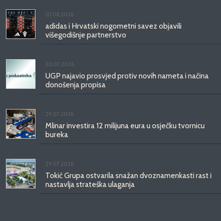
01.08.2026.
adidas i Hrvatski nogometni savez objavili
višegodišnje partnerstvo
30.07.2026.
UGP najavio prosvjed protiv novih nameta i načina
donošenja propisa
29.07.2026.
Mlinar investira 12 milijuna eura u osječku tvornicu
bureka
29.07.2026.
Tokić Grupa ostvarila snažan dvoznamenkasti rast i
nastavlja strateška ulaganja