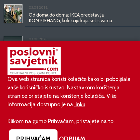
03.08.2026.
Od doma do doma: IKEA predstavlja
KOMPISHÄNG, kolekciju koja seli s vama
03.08.2026.
Kineski BYD predstavio luksuznu limuzinu veću od
Mercedesove S-klase, obećava domet do 1.000
kilometara
Ova web stranica koristi kolačiće kako bi poboljšala
vaše korisničko iskustvo. Nastavkom korištenja
stranice pristajete na korištenje kolačića. Više
informacija dostupno je na
linku
.
©
poslovni-savjetnik.com član je
Klikom na gumb Prihvaćam, pristajete na to.
Footer menu
O nama
Impressum
Uvjeti korištenja
PRIHVAĆAM
ODBIJAM