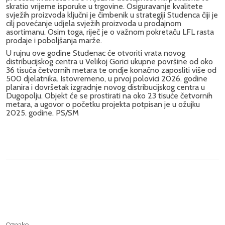
skratio vrijeme isporuke u trgovine. Osiguravanje kvalitete
svježih proizvoda ključni je čimbenik u strategiji Studenca čiji je
cilj povećanje udjela svježih proizvoda u prodajnom
asortimanu. Osim toga, riječ je o važnom pokretaču LFL rasta
prodaje i poboljšanja marže.
U rujnu ove godine Studenac će otvoriti vrata novog
distribucijskog centra u Velikoj Gorici ukupne površine od oko
36 tisuća četvornih metara te ondje konačno zaposliti više od
500 djelatnika. Istovremeno, u prvoj polovici 2026. godine
planira i dovršetak izgradnje novog distribucijskog centra u
Dugopolju. Objekt će se prostirati na oko 23 tisuće četvornih
metara, a ugovor o početku projekta potpisan je u ožujku
2025. godine. PS/SM
Oznake