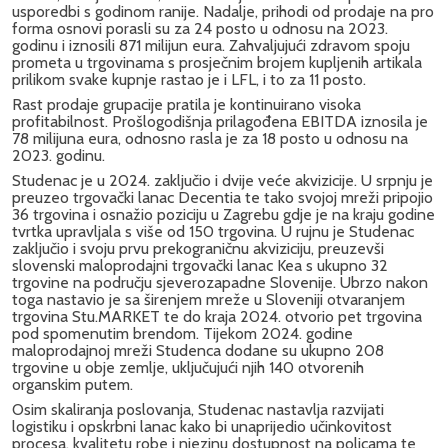
usporedbi s godinom ranije. Nadalje, prihodi od prodaje na pro
forma osnovi porasli su za 24 posto u odnosu na 2023.
godinu i iznosili 871 milijun eura. Zahvaljujući zdravom spoju
prometa u trgovinama s prosječnim brojem kupljenih artikala
prilikom svake kupnje rastao je i LFL, i to za 11 posto.
Rast prodaje grupacije pratila je kontinuirano visoka
profitabilnost. Prošlogodišnja prilagođena EBITDA iznosila je
78 milijuna eura, odnosno rasla je za 18 posto u odnosu na
2023. godinu.
Studenac je u 2024. zaključio i dvije veće akvizicije. U srpnju je
preuzeo trgovački lanac Decentia te tako svojoj mreži pripojio
36 trgovina i osnažio poziciju u Zagrebu gdje je na kraju godine
tvrtka upravljala s više od 150 trgovina. U rujnu je Studenac
zaključio i svoju prvu prekograničnu akviziciju, preuzevši
slovenski maloprodajni trgovački lanac Kea s ukupno 32
trgovine na području sjeverozapadne Slovenije. Ubrzo nakon
toga nastavio je sa širenjem mreže u Sloveniji otvaranjem
trgovina Stu.MARKET te do kraja 2024. otvorio pet trgovina
pod spomenutim brendom. Tijekom 2024. godine
maloprodajnoj mreži Studenca dodane su ukupno 208
trgovine u obje zemlje, uključujući njih 140 otvorenih
organskim putem.
Osim skaliranja poslovanja, Studenac nastavlja razvijati
logistiku i opskrbni lanac kako bi unaprijedio učinkovitost
procesa, kvalitetu robe i njezinu dostupnost na policama te