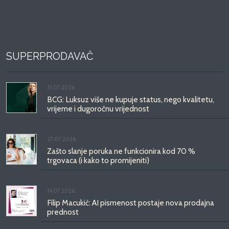
SUPERPRODAVAČ
31.07.2026.
BCG: Luksuz više ne kupuje status, nego kvalitetu,
vrijeme i dugoročnu vrijednost
27.07.2026.
Zašto slanje poruka ne funkcionira kod 70 %
trgovaca (i kako to promijeniti)
14.07.2026.
Filip Macukić: AI pismenost postaje nova prodajna
prednost