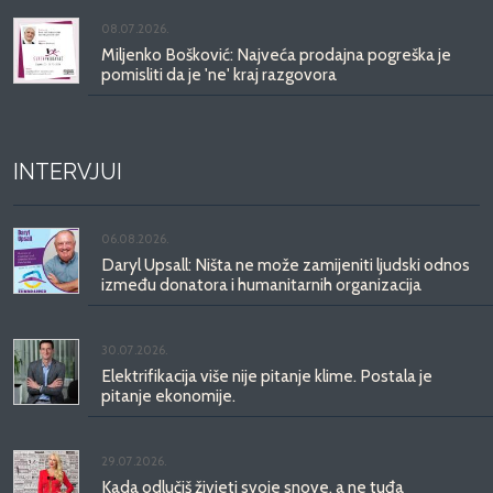
08.07.2026.
Miljenko Bošković: Najveća prodajna pogreška je
pomisliti da je 'ne' kraj razgovora
INTERVJUI
06.08.2026.
Daryl Upsall: Ništa ne može zamijeniti ljudski odnos
između donatora i humanitarnih organizacija
30.07.2026.
Elektrifikacija više nije pitanje klime. Postala je
pitanje ekonomije.
29.07.2026.
Kada odlučiš živjeti svoje snove, a ne tuđa