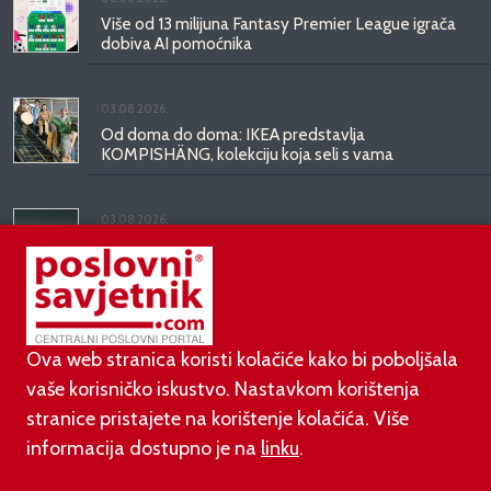
Više od 13 milijuna Fantasy Premier League igrača
dobiva AI pomoćnika
03.08.2026.
Od doma do doma: IKEA predstavlja
KOMPISHÄNG, kolekciju koja seli s vama
03.08.2026.
Kineski BYD predstavio luksuznu limuzinu veću od
Mercedesove S-klase, obećava domet do 1.000
kilometara
Ova web stranica koristi kolačiće kako bi poboljšala
vaše korisničko iskustvo. Nastavkom korištenja
stranice pristajete na korištenje kolačića. Više
informacija dostupno je na
linku
.
©
poslovni-savjetnik.com član je