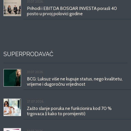
31.07.2026.
Prihodi i EBITDA BOSQAR INVESTA porasli 40
posto u prvoj polovici godine
SUPERPRODAVAČ
31.07.2026.
BCG: Luksuz više ne kupuje status, nego kvalitetu,
vrijeme i dugoročnu vrijednost
27.07.2026.
Zašto slanje poruka ne funkcionira kod 70 %
trgovaca (i kako to promijeniti)
14.07.2026.