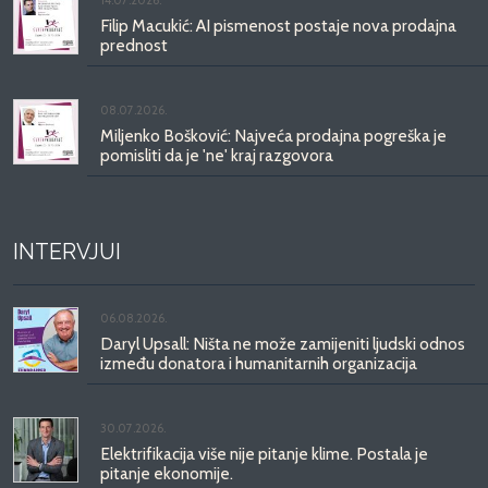
Filip Macukić: AI pismenost postaje nova prodajna
prednost
08.07.2026.
Miljenko Bošković: Najveća prodajna pogreška je
pomisliti da je 'ne' kraj razgovora
INTERVJUI
06.08.2026.
Daryl Upsall: Ništa ne može zamijeniti ljudski odnos
između donatora i humanitarnih organizacija
30.07.2026.
Elektrifikacija više nije pitanje klime. Postala je
pitanje ekonomije.