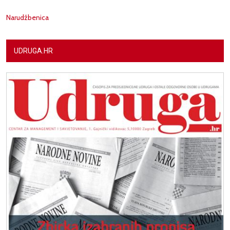
Narudžbenica
UDRUGA.HR