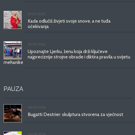
29.07.2026.
Kada odlučiš živjeti svoje snove, a ne tuđa
očekivanja
20.07.2026.
Upoznajte Ljerku, ženu koja drži ključeve
najpreciznije strojne obrade i diktira pravila u svijetu
mehanike
PAUZA
06.08.2026.
Bugatti Destrier: skulptura stvorena za vječnost
06.08.2026.