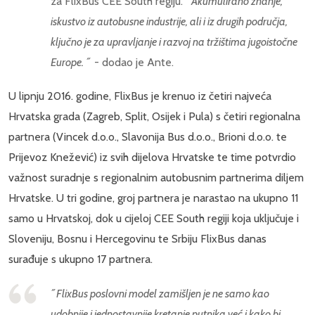
za FlixBus CEE South regiju.
˝Akumulirano znanje,
iskustvo iz autobusne industrije, ali i iz drugih područja,
ključno je za upravljanje i razvoj na tržištima jugoistočne
Europe. ˝
- dodao je Ante.
U lipnju 2016. godine, FlixBus je krenuo iz četiri najveća
Hrvatska grada (Zagreb, Split, Osijek i Pula) s četiri regionalna
partnera (Vincek d.o.o., Slavonija Bus d.o.o., Brioni d.o.o. te
Prijevoz Knežević) iz svih dijelova Hrvatske te time potvrdio
važnost suradnje s regionalnim autobusnim partnerima diljem
Hrvatske. U tri godine, groj partnera je narastao na ukupno 11
samo u Hrvatskoj, dok u cijeloj CEE South regiji koja uključuje i
Sloveniju, Bosnu i Hercegovinu te Srbiju FlixBus danas
surađuje s ukupno 17 partnera.
˝FlixBus poslovni model zamišljen je ne samo kao
udobnije i jednostavnije kretanje putnika već i kako bi