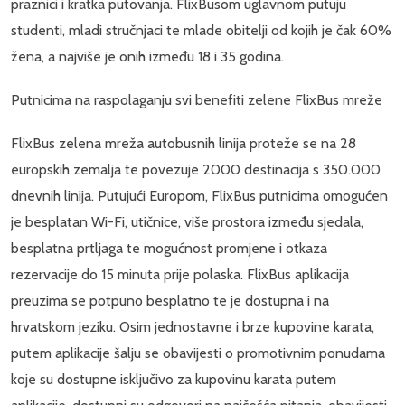
praznici i kratka putovanja. FlixBusom uglavnom putuju
studenti, mladi stručnjaci te mlade obitelji od kojih je čak 60%
žena, a najviše je onih između 18 i 35 godina.
Putnicima na raspolaganju svi benefiti zelene FlixBus mreže
FlixBus zelena mreža autobusnih linija proteže se na 28
europskih zemalja te povezuje 2000 destinacija s 350.000
dnevnih linija. Putujući Europom, FlixBus putnicima omogućen
je besplatan Wi-Fi, utičnice, više prostora između sjedala,
besplatna prtljaga te mogućnost promjene i otkaza
rezervacije do 15 minuta prije polaska. FlixBus aplikacija
preuzima se potpuno besplatno te je dostupna i na
hrvatskom jeziku. Osim jednostavne i brze kupovine karata,
putem aplikacije šalju se obavijesti o promotivnim ponudama
koje su dostupne isključivo za kupovinu karata putem