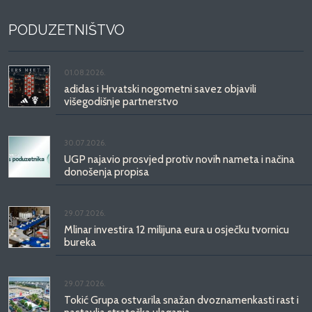
PODUZETNIŠTVO
01.08.2026.
adidas i Hrvatski nogometni savez objavili
višegodišnje partnerstvo
30.07.2026.
UGP najavio prosvjed protiv novih nameta i načina
donošenja propisa
29.07.2026.
Mlinar investira 12 milijuna eura u osječku tvornicu
bureka
29.07.2026.
Tokić Grupa ostvarila snažan dvoznamenkasti rast i