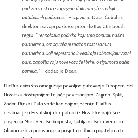
podržao rast i razvoj regionalnih manjih i srednjih
autobusnih poduzeća.˝
– izjavio je Dean Čebohin,
direktor razvoja poslovanja za FlixBus CEE South
regiju.
˝Tehnološka podrška koju smo ponudili našim
partnerima, omogućila je snažan rast i samim
partnerima, koji neprestano investiraju i obnavljaju vozni
park, zapošljavaju nove vozače i brinu o sigurnosti naših
putnika.˝
- dodao je Dean.
FlixBus osim što omogućuje povoljno putovanje Europom, čini
Hrvatsku dostupnijom te jače povezanijom. Zagreb, Split,
Zadar, Rijeka i Pula vode kao najposjećenije FlixBus
destinacije u Hrvatskoj, dok putnici iz Hrvatske najčešće
posjećuju München, Budimpeštu, Ljubljanu, Beč i Veneciju.
Glavni razlozi putovanja su posjeta rodbini i prijateljima te