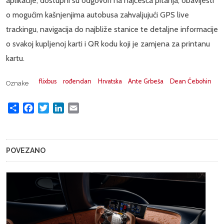
aplikacije, dostupni su odgovori na najčešća pitanja, obavijesti
o mogućim kašnjenjima autobusa zahvaljujući GPS live
trackingu, navigacija do najbliže stanice te detaljne informacije
o svakoj kupljenoj karti i QR kodu koji je zamjena za printanu
kartu.
flixbus
rođendan
Hrvatska
Ante Grbeša
Dean Čebohin
Oznake
Share
Facebook
Twitter
LinkedIn
Email
POVEZANO