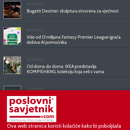
06.08.2026.
Bugatti Destrier: skulptura stvorena za vječnost
06.08.2026.
Više od 13 milijuna Fantasy Premier League igrača
dobiva AI pomoćnika
03.08.2026.
Od doma do doma: IKEA predstavlja
KOMPISHÄNG, kolekciju koja seli s vama
03.08.2026.
Kineski BYD predstavio luksuznu limuzinu veću od
Mercedesove S-klase, obećava domet do 1.000
kilometara
Ova web stranica koristi kolačiće kako bi poboljšala