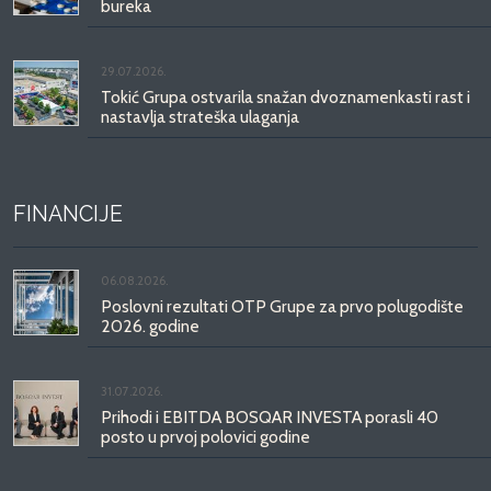
bureka
29.07.2026.
Tokić Grupa ostvarila snažan dvoznamenkasti rast i
nastavlja strateška ulaganja
FINANCIJE
06.08.2026.
Poslovni rezultati OTP Grupe za prvo polugodište
2026. godine
31.07.2026.
Prihodi i EBITDA BOSQAR INVESTA porasli 40
posto u prvoj polovici godine