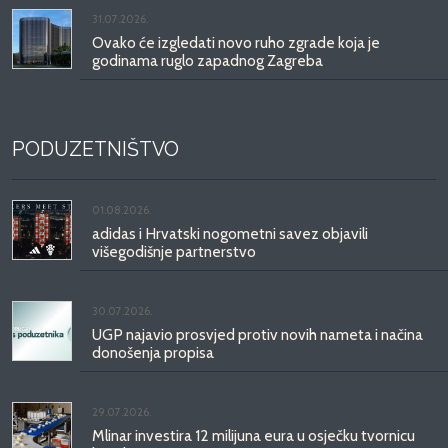
31.07.2026.
Ovako će izgledati novo ruho zgrade koja je
godinama ruglo zapadnog Zagreba
PODUZETNIŠTVO
01.08.2026.
adidas i Hrvatski nogometni savez objavili
višegodišnje partnerstvo
30.07.2026.
UGP najavio prosvjed protiv novih nameta i načina
donošenja propisa
29.07.2026.
Mlinar investira 12 milijuna eura u osječku tvornicu