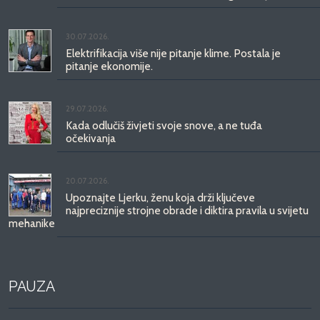
30.07.2026.
Elektrifikacija više nije pitanje klime. Postala je
pitanje ekonomije.
29.07.2026.
Kada odlučiš živjeti svoje snove, a ne tuđa
očekivanja
20.07.2026.
Upoznajte Ljerku, ženu koja drži ključeve
najpreciznije strojne obrade i diktira pravila u svijetu
mehanike
PAUZA