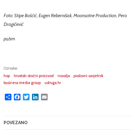
Foto: Stipe Bošćić, Eugen Rebernišak, Moonsotne Production, Pero
Dragičević
ps/sm
Oznake
hop
hrvatski otočni proizvod
novalja
poslovni savjetnik
business media group
udruga.hr
Share
Facebook
Twitter
LinkedIn
Email
POVEZANO