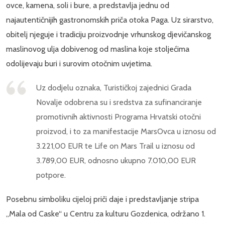
ovce, kamena, soli i bure, a predstavlja jednu od
najautentičnijih gastronomskih priča otoka Paga. Uz sirarstvo,
obitelj njeguje i tradiciju proizvodnje vrhunskog djevičanskog
maslinovog ulja dobivenog od maslina koje stoljećima
odolijevaju buri i surovim otočnim uvjetima.
Uz dodjelu oznaka, Turističkoj zajednici Grada
Novalje odobrena su i sredstva za sufinanciranje
promotivnih aktivnosti Programa Hrvatski otočni
proizvod, i to za manifestacije MarsOvca u iznosu od
3.221,00 EUR te Life on Mars Trail u iznosu od
3.789,00 EUR, odnosno ukupno 7.010,00 EUR
potpore.
Posebnu simboliku cijeloj priči daje i predstavljanje stripa
„Mala od Caske“ u Centru za kulturu Gozdenica, održano 1.