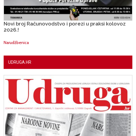
Novi broj Računovodstvo i porezi u praksi kolovoz
2026.!
Narudžbenica
UDRUGA.HR