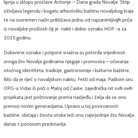
lipnja u sklopu proslave Antonje – Dana grada Novalje. Strip
oživljava legendu i bogatu arheološku baštinu novaljskog kraja
te na suvremen način približava jednu od najzanimljivijih priča
iz novaljske prošlosti čiji je nakit i dobio oznaku HOP -a za
2025.godinu.
Dobivene oznake i potpore snažna su potvrda vrijednosti
onoga što Novalja godinama njeguje i promovira – očuvanja
otočnog identiteta, tradicije, gastronomije i kulturne baštine.
Bilo da je riječ o novaljskom nakitu, Fešti od maja, Paškom siru
OPG-a Vidas ili priči o Maloj od Caske, zajednička nit svih ovih
projekata jest poštovanje prema nasljeđu i želja da se ono
prenosi novim generacijama. Upravo u toj povezanosti
baštine, običaja i života otoka leži ono najvrjednije što Novalja
danas s ponosom predstavlja.