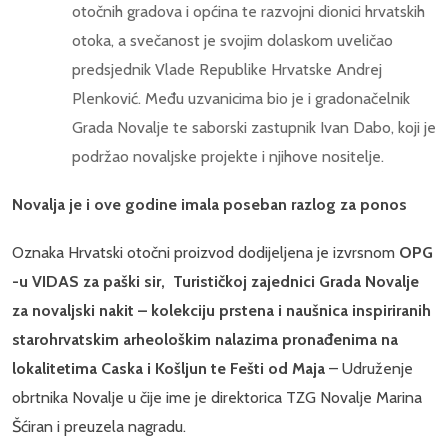
otočnih gradova i općina te razvojni dionici hrvatskih
otoka, a svečanost je svojim dolaskom uveličao
predsjednik Vlade Republike Hrvatske Andrej
Plenković. Među uzvanicima bio je i gradonačelnik
Grada Novalje te saborski zastupnik Ivan Dabo, koji je
podržao novaljske projekte i njihove nositelje.
Novalja je i ove godine imala poseban razlog za ponos
Oznaka Hrvatski otočni proizvod dodijeljena je izvrsnom
OPG
-u VIDAS za paški sir, Turističkoj zajednici Grada Novalje
za novaljski nakit – kolekciju prstena i naušnica inspiriranih
starohrvatskim arheološkim nalazima pronađenima na
lokalitetima Caska i Košljun te Fešti od Maja
– Udruženje
obrtnika Novalje u čije ime je direktorica TZG Novalje Marina
Šćiran i preuzela nagradu.