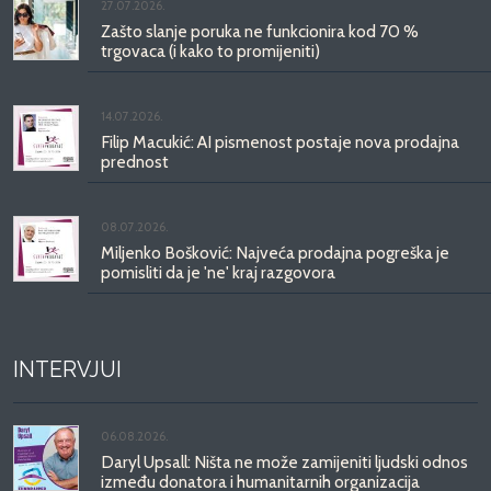
27.07.2026.
Zašto slanje poruka ne funkcionira kod 70 %
trgovaca (i kako to promijeniti)
14.07.2026.
Filip Macukić: AI pismenost postaje nova prodajna
prednost
08.07.2026.
Miljenko Bošković: Najveća prodajna pogreška je
pomisliti da je 'ne' kraj razgovora
INTERVJUI
06.08.2026.
Daryl Upsall: Ništa ne može zamijeniti ljudski odnos
između donatora i humanitarnih organizacija