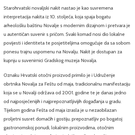
Starohrvatski novaljski nakit nastao je kao suvremena
interpretacija nakita iz 10. stoljeća, koja spaja bogatu
arheološku baštinu Novalje s modernim dizajnom i pretvara je
u autentičan suvenir s pričom. Svaki komad nosi dio lokalne
povijesti i identiteta te posjetiteljima omogućuje da sa sobom
ponesu trajnu uspomenu na Novalju. Nakit je dostupan za
kupnju u suvenirnici Gradskog muzeja Novalja.
Oznaku Hrvatski otočni proizvod primilo je i Udruženje
obrtnika Novalja za Feštu od maja, tradicionalnu manifestaciju
koja se u Novalji održava od 2001. godine te je danas jedno
od najposjećenijih i najprepoznatljivijih događanja u gradu.
Tijekom godina Fešta od maja izrasla je u nezaobilazan
proljetni susret domaćih i gostiju, prepoznatljiv po bogatoj
gastronomskoj ponudi, lokalnim proizvodima, otočnim