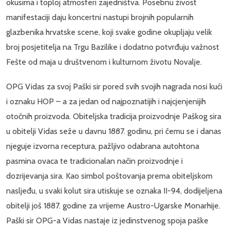
okusima i toploj atmosferi zajedništva. Posebnu živost
manifestaciji daju koncertni nastupi brojnih popularnih
glazbenika hrvatske scene, koji svake godine okupljaju velik
broj posjetitelja na Trgu Bazilike i dodatno potvrđuju važnost
Fešte od maja u društvenom i kulturnom životu Novalje.
OPG Vidas za svoj Paški sir pored svih svojih nagrada nosi kući
i oznaku HOP – a za jedan od najpoznatijih i najcjenjenijih
otočnih proizvoda. Obiteljska tradicija proizvodnje Paškog sira
u obitelji Vidas seže u davnu 1887. godinu, pri čemu se i danas
njeguje izvorna receptura, pažljivo odabrana autohtona
pasmina ovaca te tradicionalan način proizvodnje i
dozrijevanja sira. Kao simbol poštovanja prema obiteljskom
nasljeđu, u svaki kolut sira utiskuje se oznaka II-94, dodijeljena
obitelji još 1887. godine za vrijeme Austro-Ugarske Monarhije.
Paški sir OPG-a Vidas nastaje iz jedinstvenog spoja paške