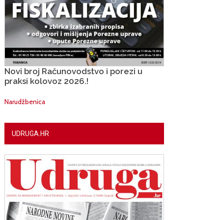
Novi broj Računovodstvo i porezi u
praksi kolovoz 2026.!
Narudžbenica
UDRUGA.HR