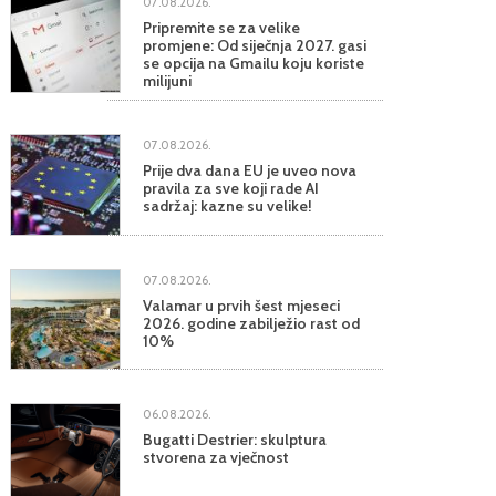
07.08.2026.
Pripremite se za velike
promjene: Od siječnja 2027. gasi
se opcija na Gmailu koju koriste
milijuni
07.08.2026.
Prije dva dana EU je uveo nova
pravila za sve koji rade AI
sadržaj: kazne su velike!
07.08.2026.
Valamar u prvih šest mjeseci
2026. godine zabilježio rast od
10%
06.08.2026.
Bugatti Destrier: skulptura
stvorena za vječnost