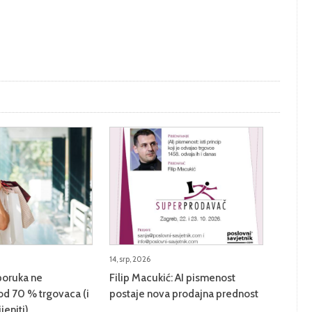
14, srp, 2026
poruka ne
Filip Macukić: AI pismenost
od 70 % trgovaca (i
postaje nova prodajna prednost
jeniti)