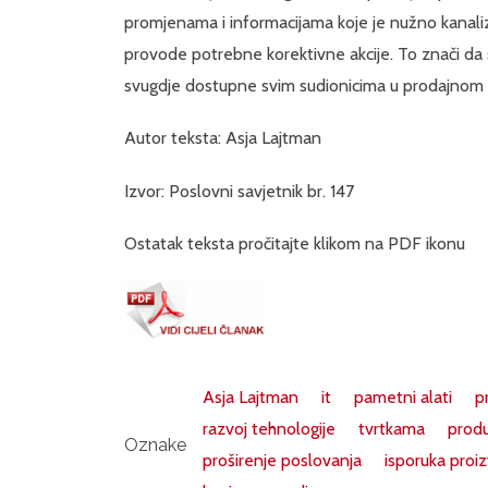
promjenama i informacijama koje je nužno kanaliz
provode potrebne korektivne akcije. To znači da sv
svugdje dostupne svim sudionicima u prodajnom
Autor teksta: Asja Lajtman
Izvor: Poslovni savjetnik br. 147
Ostatak teksta pročitajte klikom na PDF ikonu
Asja Lajtman
it
pametni alati
p
razvoj tehnologije
tvrtkama
produ
Oznake
proširenje poslovanja
isporuka proi