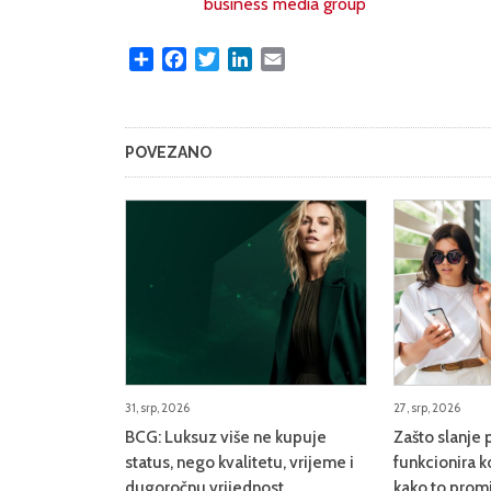
business media group
Share
Facebook
Twitter
LinkedIn
Email
POVEZANO
31, srp, 2026
27, srp, 2026
BCG: Luksuz više ne kupuje
Zašto slanje 
status, nego kvalitetu, vrijeme i
funkcionira k
dugoročnu vrijednost
kako to promi