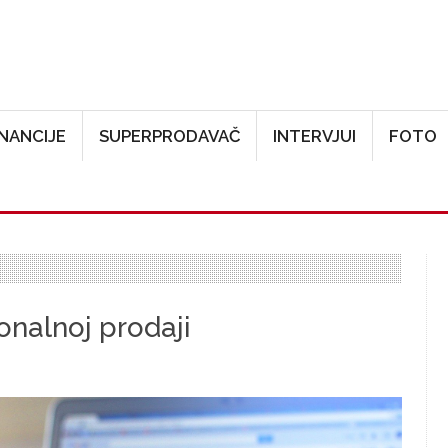
Skoči na glavni sadržaj
INANCIJE
SUPERPRODAVAČ
INTERVJUI
FOTO
onalnoj prodaji