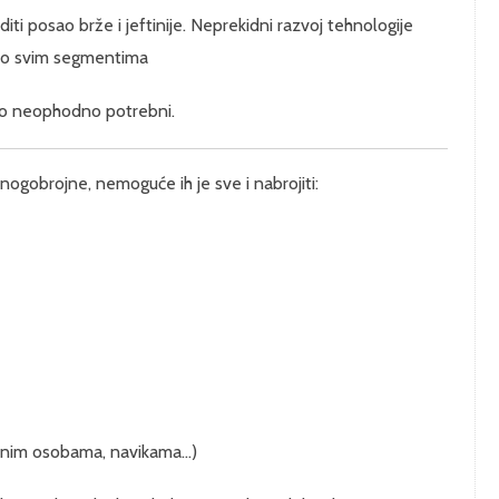
ti posao brže i jeftinije. Neprekidni razvoj tehnologije
vo svim segmentima
tovo neophodno potrebni.
nogobrojne, nemoguće ih je sve i nabrojiti:
čnim osobama, navikama...)