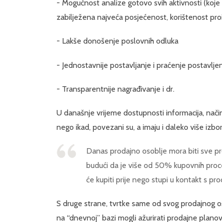
- Mogućnost analize gotovo svih aktivnosti (koje 
zabilježena najveća posjećenost, korištenost pr
- Lakše donošenje poslovnih odluka
- Jednostavnije postavljanje i praćenje postavljen
- Transparentnije nagrađivanje i dr.
U današnje vrijeme dostupnosti informacija, način n
nego ikad, povezani su, a imaju i daleko više izbor
Danas prodajno osoblje mora biti sve pro
budući da je više od 50% kupovnih proce
će kupiti prije nego stupi u kontakt s p
S druge strane, tvrtke same od svog prodajnog oso
na “dnevnoj” bazi mogli ažurirati prodajne plan