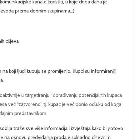
komunikacijske kanale koristiti, u koje doba dana je
oizvoda prema dobnim skupinama...)
ih ciljeva
a koji ljudi kupuju se promijenio. Kupci su informiraniji
a.
aktivnije u targetiranju i obrađivanju potencijalnih kupaca
sa već “zatvoreno” tj. kupac je već donio odluku od koga
rodajnim predstavnikom.
blja traže sve više informacija i izvještaja kako bi gotovo
ove na osnovu predviđanja prodaje sukladno dnevnim