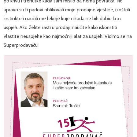
po krivu i trenutke kada sam mislio da nema povratka. No
upravo su ti padovi oblikovali moje prodajne vještine, izoštrili
instinkte i naučili me lekcije koje nikada ne bih dobio kroz
uspjeh. Ako želite rasti u prodaji, naučite kako iskoristiti
vlastite neuspjehe kao najmoćniji alat za uspjeh. Vidimo se na
Superprodavaču!