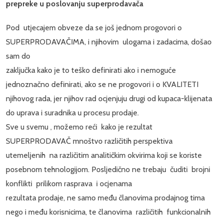
prepreke u poslovanju superprodavača
Pod utjecajem obveze da se još jednom progovori o
SUPERPRODAVAČIMA, i njihovim ulogama i zadacima, došao
sam do
zaključka kako je to teško definirati ako i nemoguće
jednoznačno definirati, ako se ne progovori i o KVALITETI
njihovog rada, jer njihov rad ocjenjuju drugi od kupaca-klijenata
do uprava i suradnika u procesu prodaje.
Sve u svemu , možemo reći kako je rezultat
SUPERPRODAVAČ mnoštvo različitih perspektiva
utemeljenih na različitim analitičkim okvirima koji se koriste
posebnom tehnologijom. Posljedično ne trebaju čuditi brojni
konflikti prilikom rasprava i ocjenama
rezultata prodaje, ne samo među članovima prodajnog tima
nego i među korisnicima, te članovima različitih funkcionalnih