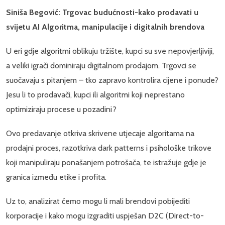
Siniša Begović: Trgovac budućnosti-kako prodavati u
svijetu AI Algoritma, manipulacije i digitalnih brendova
U eri gdje algoritmi oblikuju tržište, kupci su sve nepovjerljiviji,
a veliki igrači dominiraju digitalnom prodajom. Trgovci se
suočavaju s pitanjem – tko zapravo kontrolira cijene i ponude?
Jesu li to prodavači, kupci ili algoritmi koji neprestano
optimiziraju procese u pozadini?
Ovo predavanje otkriva skrivene utjecaje algoritama na
prodajni proces, razotkriva dark patterns i psihološke trikove
koji manipuliraju ponašanjem potrošača, te istražuje gdje je
granica između etike i profita.
Uz to, analizirat ćemo mogu li mali brendovi pobijediti
korporacije i kako mogu izgraditi uspješan D2C (Direct-to-