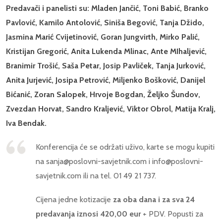
Predavači i panelisti su: Mladen Jančić, Toni Babić, Branko
Pavlović, Kamilo Antolović, Siniša Begović, Tanja Džido,
Jasmina Marić Cvijetinović, Goran Jungvirth, Mirko Palić,
Kristijan Gregorić, Anita Lukenda Mlinac, Ante MIhaljević,
Branimir Trošić, Saša Petar, Josip Pavliček, Tanja Jurković,
Anita Jurjević, Josipa Petrović, Miljenko Bošković, Danijel
Bićanić, Zoran Salopek, Hrvoje Bogdan, Željko Šundov,
Zvezdan Horvat, Sandro Kraljević,
Viktor Obrol, Matija Kralj,
Iva Bendak.
Konferencija će se održati uživo, karte se mogu kupiti
na sanja@poslovni-savjetnik.com i info@poslovni-
savjetnik.com ili na tel. 01 49 21 737.
Cijena jedne kotizacije
za oba dana i za sva 24
predavanja iznosi 420,00 eur
+ PDV. Popusti za