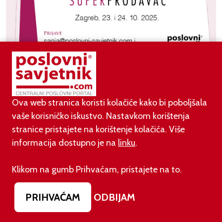
Ova web stranica koristi kolačiće kako bi poboljšala
vaše korisničko iskustvo. Nastavkom korištenja
Saša Petar: Zašto prodavači ne vole prodavati
stranice pristajete na korištenje kolačića. Više
informacija dostupno je na
linku
.
Želite nešto kupiti od vašeg sugovornika. On(a) može biti
prodavč(ica) u trgovini, B2B prodavač(ica) ili samo kupujete
Klikom na gumb Prihvaćam, pristajete na to.
karte za kino ili pecivo prije posla. S druge strane vas je
dočekao hladan pristup, osjećate da samo trebate dati novac,
PRIHVAĆAM
ODBIJAM
uzeti robu i čim prije se maknuti iz vidokruga “prodavača”?
Ojećate se loše tijekom kupnje i nakon nje? Vaš prodavač ne