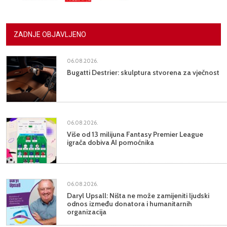
ZADNJE OBJAVLJENO
06.08.2026.
Bugatti Destrier: skulptura stvorena za vječnost
06.08.2026.
Više od 13 milijuna Fantasy Premier League
igrača dobiva AI pomoćnika
06.08.2026.
Daryl Upsall: Ništa ne može zamijeniti ljudski
odnos između donatora i humanitarnih
organizacija