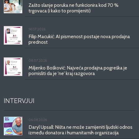
Zašto slanje poruka ne funkcionira kod 70 %
trgovaca (i kako to promijeniti)
14.07.2026.
Filip Macukić: AI pismenost postaje nova prodajna
prednost
08.07.2026.
Miljenko Bošković: Najveća prodajna pogreška je
pomisliti da je 'ne' kraj razgovora
INTERVJUI
06.08.2026.
Daryl Upsall: Ništa ne može zamijeniti ljudski odnos
između donatora i humanitarnih organizacija