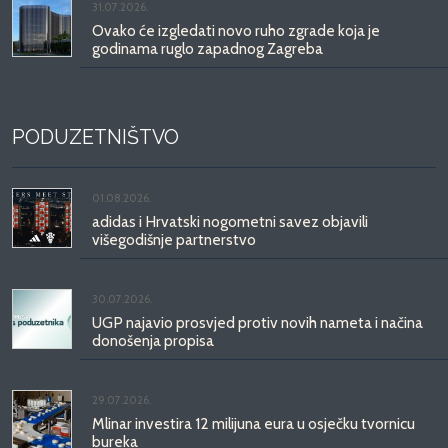
31.07.2026.
Ovako će izgledati novo ruho zgrade koja je
godinama ruglo zapadnog Zagreba
PODUZETNIŠTVO
01.08.2026.
adidas i Hrvatski nogometni savez objavili
višegodišnje partnerstvo
30.07.2026.
UGP najavio prosvjed protiv novih nameta i načina
donošenja propisa
29.07.2026.
Mlinar investira 12 milijuna eura u osječku tvornicu
bureka