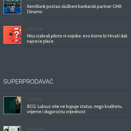
KentBank postao službeni bankarski partner GNK
Dinamo
21.07.2026.
Nisu izabrali pilote ni vojnike: evo kome bi Hrvati dali
najveće plaće
SUPERPRODAVAČ
31.07.2026.
BCG: Luksuz više ne kupuje status, nego kvalitetu,
vrijeme i dugoročnu vrijednost
27.07.2026.