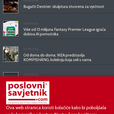
06.08.2026.
Bugatti Destrier: skulptura stvorena za vječnost
06.08.2026.
Više od 13 milijuna Fantasy Premier League igrača
dobiva AI pomoćnika
03.08.2026.
Od doma do doma: IKEA predstavlja
KOMPISHÄNG, kolekciju koja seli s vama
03.08.2026.
Kineski BYD predstavio luksuznu limuzinu veću od
Mercedesove S-klase, obećava domet do 1.000
kilometara
Ova web stranica koristi kolačiće kako bi poboljšala