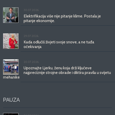
30.07.2026.
Elektrifikacija više nije pitanje klime. Postala je
pitanje ekonomije.
29.07.2026.
Kada odlučiš živjeti svoje snove, a ne tuđa
očekivanja
20.07.2026.
Upoznajte Ljerku, ženu koja drži ključeve
najpreciznije strojne obrade i diktira pravila u svijetu
mehanike
PAUZA