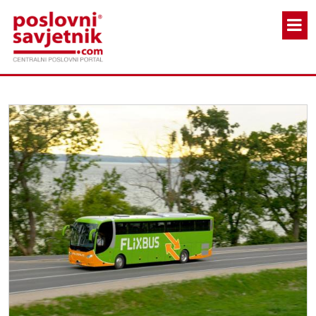
Skoči na glavni sadržaj