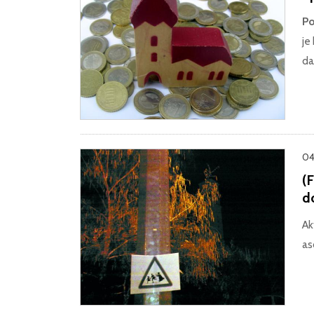
Po
je
da
04
(
d
Ak
as