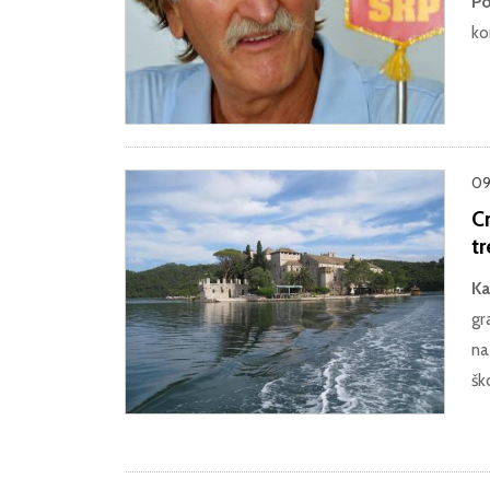
Po
ko
09.
Cr
tr
Ka
gr
na
šk