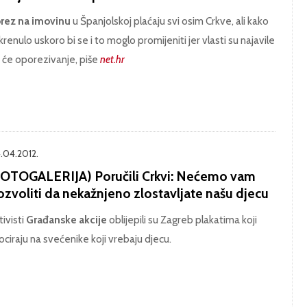
rez na imovinu
u Španjolskoj plaćaju svi osim Crkve, ali kako
 krenulo uskoro bi se i to moglo promijeniti jer vlasti su najavile
 će oporezivanje, piše
net.hr
.04.2012.
FOTOGALERIJA) Poručili Crkvi: Nećemo vam
ozvoliti da nekažnjeno zlostavljate našu djecu
tivisti
Građanske akcije
oblijepili su Zagreb plakatima koji
ociraju na svećenike koji vrebaju djecu.