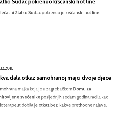
latko Sudac pokrenuo kršćanski hot line
lečasni Zlatko Sudac
pokrenuo je
kršćanski hot line
.
12.2011.
rkva dala otkaz samohranoj majci dvoje djece
mohrana majka koja je u zagrebačkom
Domu za
irovljene svećenike
posljednjih sedam godina radila kao
zioterapeut dobila je
otkaz
bez ikakve prethodne najave.