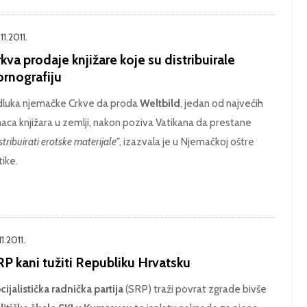
11.2011.
kva prodaje knjižare koje su distribuirale
ornografiju
luka njemačke Crkve da proda
Weltbild
, jedan od najvećih
naca knjižara u zemlji, nakon poziva Vatikana da prestane
stribuirati erotske materijale"
, izazvala je u Njemačkoj oštre
tike.
11.2011.
RP kani tužiti Republiku Hrvatsku
cijalistička radnička partija
(SRP) traži povrat zgrade bivše