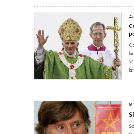
25.
Cr
p
Od
la
"di
kri
16.
S
So