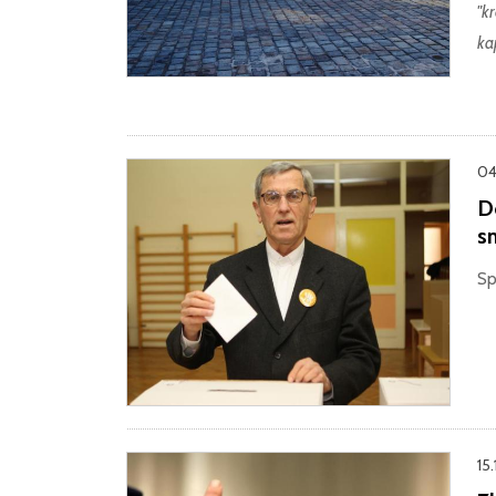
"
kr
ka
04
Do
sm
Sp
15.