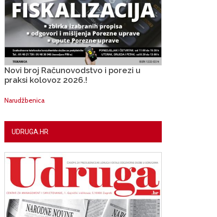
Novi broj Računovodstvo i porezi u
praksi kolovoz 2026.!
Narudžbenica
UDRUGA.HR