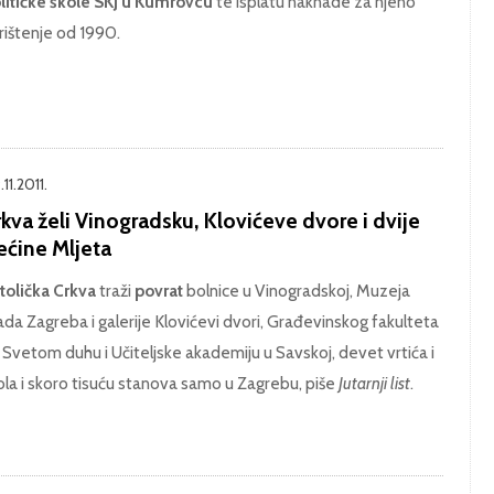
litičke škole SKJ u Kumrovcu
te isplatu naknade za njeno
rištenje od 1990.
11.2011.
kva želi Vinogradsku, Klovićeve dvore i dvije
ećine Mljeta
tolička Crkva
traži
povrat
bolnice u Vinogradskoj, Muzeja
ada Zagreba i galerije Klovićevi dvori, Građevinskog fakulteta
 Svetom duhu i Učiteljske akademiju u Savskoj, devet vrtića i
ola i skoro tisuću stanova samo u Zagrebu, piše
Jutarnji list
.