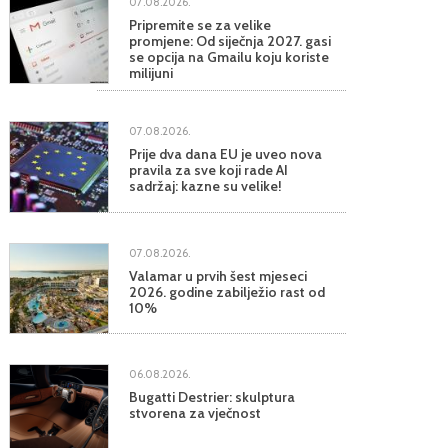
07.08.2026.
Pripremite se za velike
promjene: Od siječnja 2027. gasi
se opcija na Gmailu koju koriste
milijuni
07.08.2026.
Prije dva dana EU je uveo nova
pravila za sve koji rade AI
sadržaj: kazne su velike!
07.08.2026.
Valamar u prvih šest mjeseci
2026. godine zabilježio rast od
10%
06.08.2026.
Bugatti Destrier: skulptura
stvorena za vječnost