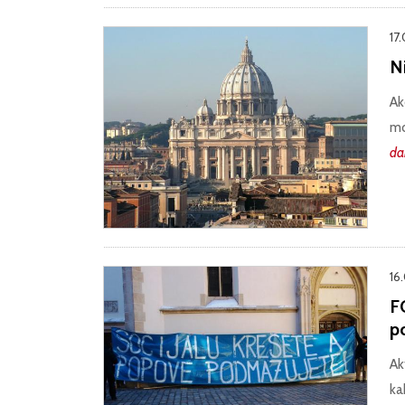
17
Ni
Ak
mo
da
16
F
p
Ak
ka