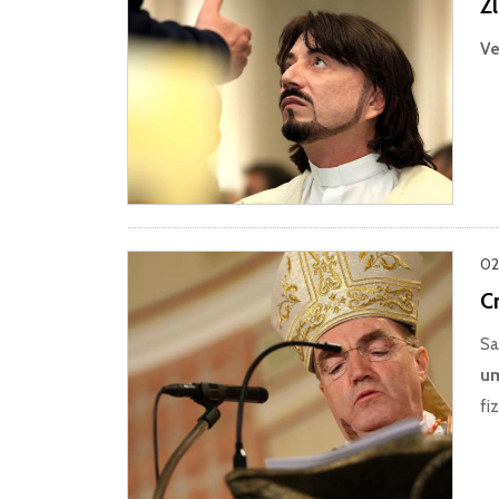
Z
Ve
02.
C
Sa
um
fi