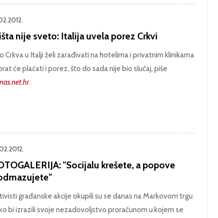
.02.2012.
šta nije sveto: Italija uvela porez Crkvi
o Crkva u Italji želi zarađivati na hotelima i privatnim klinikama
rat će plaćati i porez, što do sada nije bio slučaj, piše
nas.net.hr
.
.02.2012.
OTOGALERIJA: "Socijalu krešete, a popove
odmazujete"
tivisti građanske akcije okupili su se danas na Markovom trgu
ko bi izrazili svoje nezadovoljstvo proračunom u kojem se