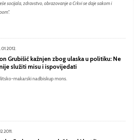
eše socijala, zdravstvo, obrazovanje a Crkvi se daje sakom i
pom".
.01.2012.
n Grubišić kažnjen zbog ulaska u politiku: Ne
ije služiti misu i ispovijedati
litsko-makarski nadbiskup mons.
12.2011.