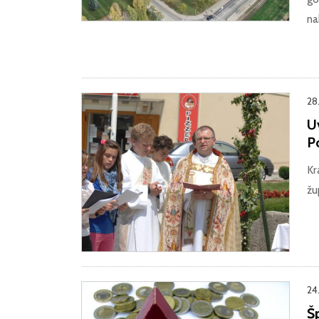
na
28
Uv
P
Kr
žu
24
Š