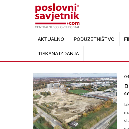
Main navigation
AKTUALNO
PODUZETNIŠTVO
F
TISKANA IZDANJA
04
Dr
se
Ia
ma
st
go