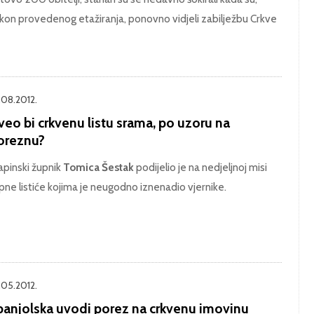
kon provedenog etažiranja, ponovno vidjeli zabilježbu Crkve
.08.2012.
eo bi crkvenu listu srama, po uzoru na
oreznu?
apinski župnik
Tomica Šestak
podijelio je na nedjeljnoj misi
pne listiće kojima je neugodno iznenadio vjernike.
.05.2012.
panjolska uvodi porez na crkvenu imovinu