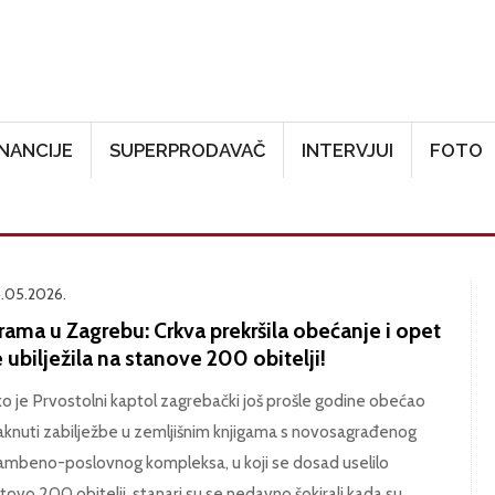
Skoči na glavni sadržaj
INANCIJE
SUPERPRODAVAČ
INTERVJUI
FOTO
.05.2026.
ama u Zagrebu: Crkva prekršila obećanje i opet
 ubilježila na stanove 200 obitelji!
ko je Prvostolni kaptol zagrebački još prošle godine obećao
knuti zabilježbe u zemljišnim knjigama s novosagrađenog
ambeno-poslovnog kompleksa, u koji se dosad uselilo
tovo 200 obitelji, stanari su se nedavno šokirali kada su,