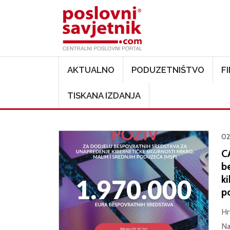
Main navigation
AKTUALNO
PODUZETNIŠTVO
F
TISKANA IZDANJA
02
C
b
ki
p
Hr
Na