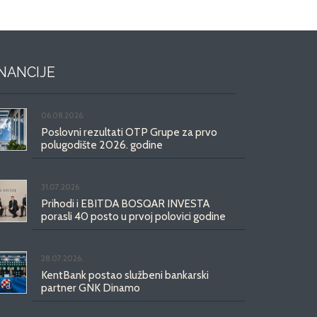
INANCIJE
06.08.2026.
Poslovni rezultati OTP Grupe za prvo
polugodište 2026. godine
31.07.2026.
Prihodi i EBITDA BOSQAR INVESTA
porasli 40 posto u prvoj polovici godine
28.07.2026.
KentBank postao službeni bankarski
partner GNK Dinamo