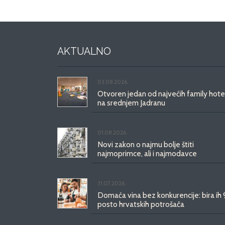
AKTUALNO
03.08.2026.
Otvoren jedan od najvećih family hote
na srednjem Jadranu
01.08.2026.
Novi zakon o najmu bolje štiti
najmoprimce, ali i najmodavce
31.07.2026.
Domaća vina bez konkurencije: bira ih
posto hrvatskih potrošača