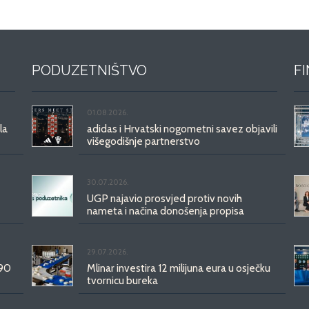
PODUZETNIŠTVO
F
01.08.2026.
la
adidas i Hrvatski nogometni savez objavili
višegodišnje partnerstvo
30.07.2026.
UGP najavio prosvjed protiv novih
nameta i načina donošenja propisa
29.07.2026.
 90
Mlinar investira 12 milijuna eura u osječku
tvornicu bureka