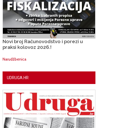
Novi broj Računovodstvo i porezi u
praksi kolovoz 2026.!
Narudžbenica
UDRUGA.HR