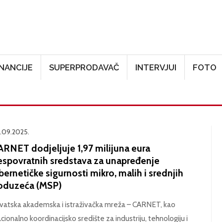
Skoči na glavni sadržaj
INANCIJE
SUPERPRODAVAČ
INTERVJUI
FOTO
.09.2025.
ARNET dodjeljuje 1,97 milijuna eura
espovratnih sredstava za unapređenje
bernetičke sigurnosti mikro, malih i srednjih
oduzeća (MSP)
vatska akademska i istraživačka mreža – CARNET,
kao
cionalno koordinacijsko središte za industriju, tehnologiju i