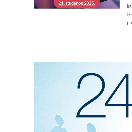
is
HR
pr