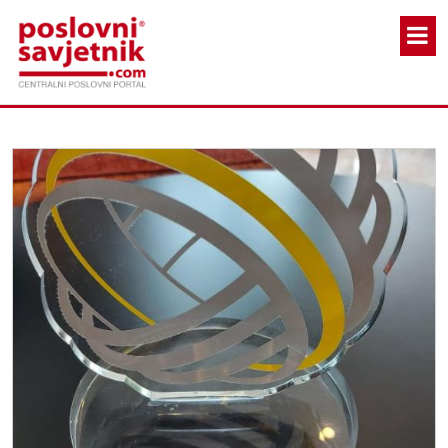
Skoči na glavni sadržaj