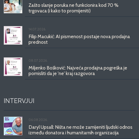
Zašto slanje poruka ne funkcionira kod 70 %
trgovaca (i kako to promijeniti)
14.07.2026.
Filip Macukić: AI pismenost postaje nova prodajna
prednost
08.07.2026.
Miljenko Bošković: Najveća prodajna pogreška je
pomisliti da je 'ne' kraj razgovora
INTERVJUI
06.08.2026.
Daryl Upsall: Ništa ne može zamijeniti ljudski odnos
između donatora i humanitarnih organizacija