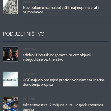
01.08.2026.
Novi zakon o najmu bolje štiti najmoprimce, ali i
najmodavce
PODUZETNIŠTVO
01.08.2026.
adidas i Hrvatski nogometni savez objavili
višegodišnje partnerstvo
30.07.2026.
UGP najavio prosvjed protiv novih nameta i načina
donošenja propisa
29.07.2026.
Mlinar investira 12 milijuna eura u osječku tvornicu
bureka