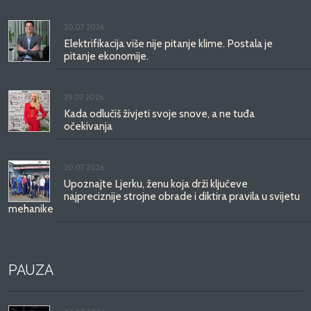
30.07.2026.
Elektrifikacija više nije pitanje klime. Postala je
pitanje ekonomije.
29.07.2026.
Kada odlučiš živjeti svoje snove, a ne tuđa
očekivanja
20.07.2026.
Upoznajte Ljerku, ženu koja drži ključeve
najpreciznije strojne obrade i diktira pravila u svijetu
mehanike
PAUZA