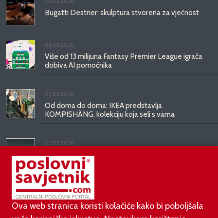
06.08.2026.
Bugatti Destrier: skulptura stvorena za vječnost
06.08.2026.
Više od 13 milijuna Fantasy Premier League igrača
dobiva AI pomoćnika
03.08.2026.
Od doma do doma: IKEA predstavlja
KOMPISHÄNG, kolekciju koja seli s vama
03.08.2026.
Kineski BYD predstavio luksuznu limuzinu veću od
Mercedesove S-klase, obećava domet do 1.000
kilometara
Ova web stranica koristi kolačiće kako bi poboljšala