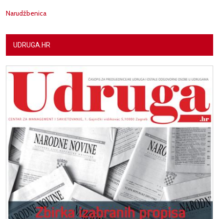
Narudžbenica
UDRUGA.HR