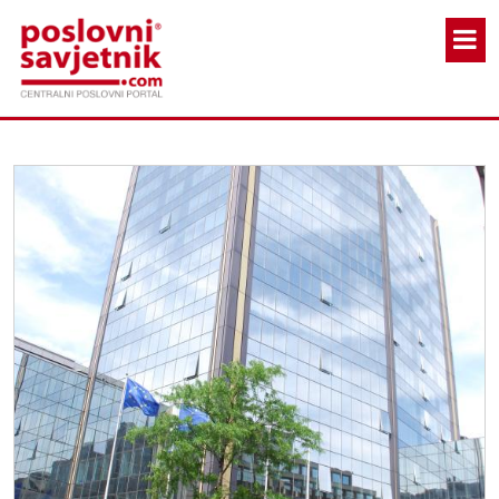
Skoči na glavni sadržaj