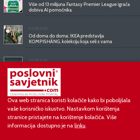
Više od 13 milijuna Fantasy Premier League igrača
dobiva AI pomoćnika
03.08.2026.
Od doma do doma: IKEA predstavlja
KOMPISHÄNG, kolekciju koja seli s vama
03.08.2026.
Kineski BYD predstavio luksuznu limuzinu veću od
Mercedesove S-klase, obećava domet do 1.000
kilometara
Ova web stranica koristi kolačiće kako bi poboljšala
vaše korisničko iskustvo. Nastavkom korištenja
stranice pristajete na korištenje kolačića. Više
informacija dostupno je na
linku
.
©
poslovni-savjetnik.com član je