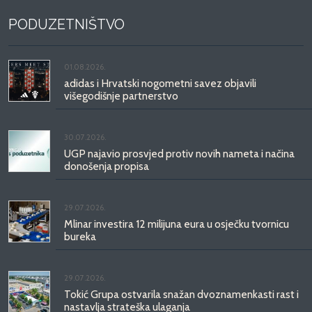
PODUZETNIŠTVO
01.08.2026.
adidas i Hrvatski nogometni savez objavili
višegodišnje partnerstvo
30.07.2026.
UGP najavio prosvjed protiv novih nameta i načina
donošenja propisa
29.07.2026.
Mlinar investira 12 milijuna eura u osječku tvornicu
bureka
29.07.2026.
Tokić Grupa ostvarila snažan dvoznamenkasti rast i
nastavlja strateška ulaganja