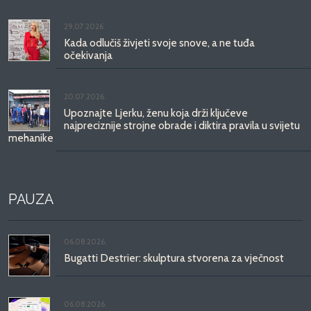
29.07.2026.
Kada odlučiš živjeti svoje snove, a ne tuđa
očekivanja
20.07.2026.
Upoznajte Ljerku, ženu koja drži ključeve
najpreciznije strojne obrade i diktira pravila u svijetu
mehanike
PAUZA
06.08.2026.
Bugatti Destrier: skulptura stvorena za vječnost
06.08.2026.