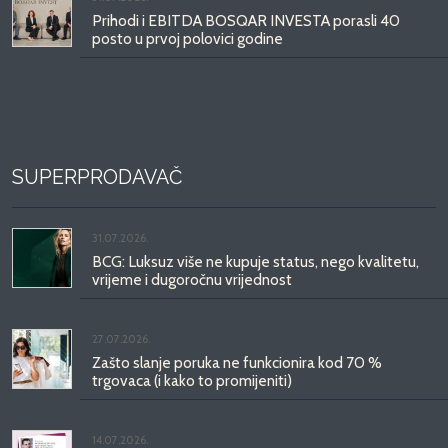
Prihodi i EBITDA BOSQAR INVESTA porasli 40
posto u prvoj polovici godine
SUPERPRODAVAČ
31.07.2026.
BCG: Luksuz više ne kupuje status, nego kvalitetu,
vrijeme i dugoročnu vrijednost
27.07.2026.
Zašto slanje poruka ne funkcionira kod 70 %
trgovaca (i kako to promijeniti)
14.07.2026.