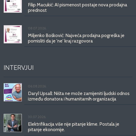
Filip Macukić: AI pismenost postaje nova prodajna
prednost
08.07.2026.
Miljenko Bošković: Najveća prodajna pogreška je
pomisliti da je 'ne' kraj razgovora
INTERVJUI
06.08.2026.
Daryl Upsall: Ništa ne može zamijeniti ljudski odnos
između donatora i humanitarnih organizacija
30.07.2026.
Elektrifikacija više nije pitanje klime. Postala je
pitanje ekonomije.