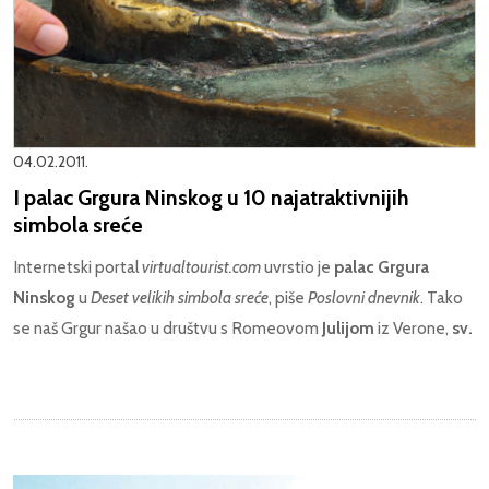
04.02.2011.
I palac Grgura Ninskog u 10 najatraktivnijih
simbola sreće
Internetski portal
virtualtourist.com
uvrstio je
palac Grgura
Ninskog
u
Deset velikih simbola sreće
, piše
Poslovni dnevnik
. Tako
se naš Grgur našao u društvu s Romeovom
Julijom
iz Verone,
sv.