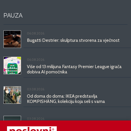
PAUZA
06.08.2026.
Bugatti Destrier: skulptura stvorena za vječnost
06.08.2026.
Više od 13 milijuna Fantasy Premier League igrača
dobiva AI pomoćnika
03.08.2026.
Od doma do doma: IKEA predstavlja
KOMPISHÄNG, kolekciju koja seli s vama
03.08.2026.
Kineski BYD predstavio luksuznu limuzinu veću od
Mercedesove S-klase, obećava domet do 1.000