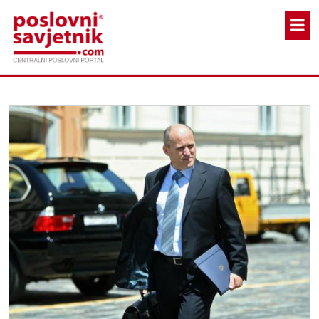
Skoči na glavni sadržaj