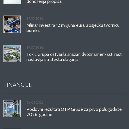
donošenja propisa
29.07.2026.
Mlinar investira 12 milijuna eura u osječku tvornicu
bureka
29.07.2026.
Tokić Grupa ostvarila snažan dvoznamenkasti rast i
nastavlja strateška ulaganja
FINANCIJE
06.08.2026.
Poslovni rezultati OTP Grupe za prvo polugodište
2026. godine