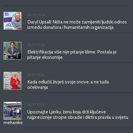
06.08.2026.
Daryl Upsall: Ništa ne može zamijeniti ljudski odnos
između donatora i humanitarnih organizacija
30.07.2026.
Elektrifikacija više nije pitanje klime. Postala je
pitanje ekonomije.
29.07.2026.
Kada odlučiš živjeti svoje snove, a ne tuđa
očekivanja
20.07.2026.
Upoznajte Ljerku, ženu koja drži ključeve
najpreciznije strojne obrade i diktira pravila u svijetu
mehanike