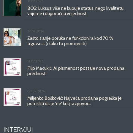
31.07.2026.
BCG: Luksuz više ne kupuje status, nego kvalitetu,
vrijeme i dugoročnu vrijednost
27.07.2026.
Zašto slanje poruka ne funkcionira kod 70 %
trgovaca (i kako to promijeniti)
14.07.2026.
Filip Macukić: AI pismenost postaje nova prodajna
prednost
08.07.2026.
Miljenko Bošković: Najveća prodajna pogreška je
pomisliti da je 'ne' kraj razgovora
INTERVJUI