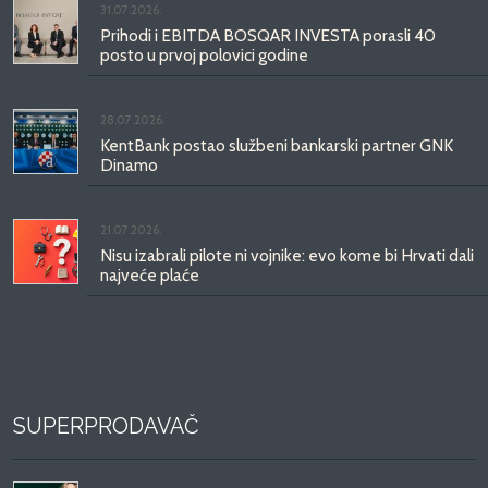
31.07.2026.
Prihodi i EBITDA BOSQAR INVESTA porasli 40
posto u prvoj polovici godine
28.07.2026.
KentBank postao službeni bankarski partner GNK
Dinamo
21.07.2026.
Nisu izabrali pilote ni vojnike: evo kome bi Hrvati dali
najveće plaće
SUPERPRODAVAČ