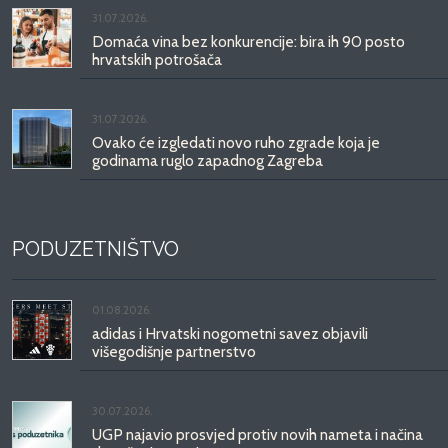
31.07.2026.
Domaća vina bez konkurencije: bira ih 90 posto
hrvatskih potrošača
31.07.2026.
Ovako će izgledati novo ruho zgrade koja je
godinama ruglo zapadnog Zagreba
PODUZETNIŠTVO
01.08.2026.
adidas i Hrvatski nogometni savez objavili
višegodišnje partnerstvo
30.07.2026.
UGP najavio prosvjed protiv novih nameta i načina