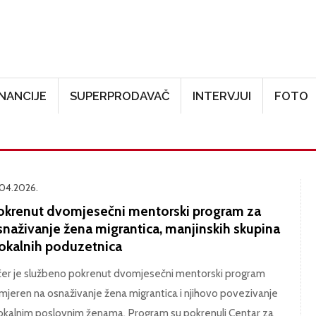
Skoči na glavni sadržaj
INANCIJE
SUPERPRODAVAČ
INTERVJUI
FOTO
.04.2026.
okrenut dvomjesečni mentorski program za
snaživanje žena migrantica, manjinskih skupina
lokalnih poduzetnica
čer je službeno pokrenut dvomjesečni mentorski program
mjeren na osnaživanje žena migrantica i njihovo povezivanje
lokalnim poslovnim ženama. Program su pokrenuli Centar za