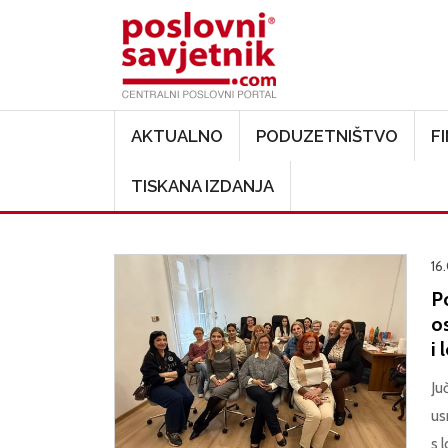
Main navigation
AKTUALNO
PODUZETNIŠTVO
F
TISKANA IZDANJA
16
P
o
i 
Ju
us
s 