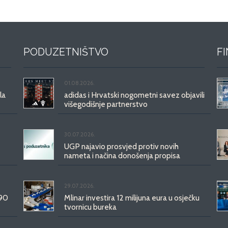
PODUZETNIŠTVO
F
01.08.2026.
la
adidas i Hrvatski nogometni savez objavili
višegodišnje partnerstvo
30.07.2026.
UGP najavio prosvjed protiv novih
nameta i načina donošenja propisa
29.07.2026.
 90
Mlinar investira 12 milijuna eura u osječku
tvornicu bureka