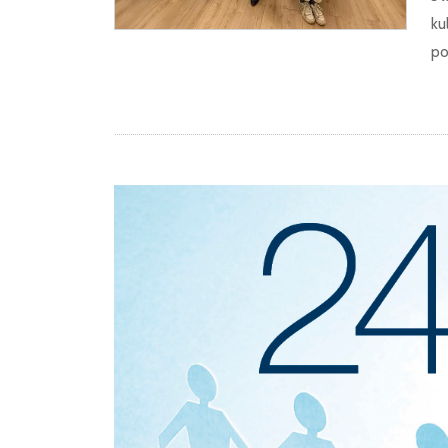
ku
po