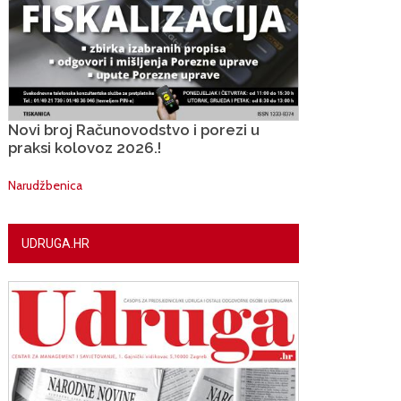
Novi broj Računovodstvo i porezi u
praksi kolovoz 2026.!
Narudžbenica
UDRUGA.HR