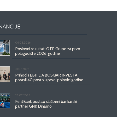
INANCIJE
06.08.2026.
Poslovni rezultati OTP Grupe za prvo
polugodište 2026. godine
31.07.2026.
Prihodi i EBITDA BOSQAR INVESTA
porasli 40 posto u prvoj polovici godine
28.07.2026.
KentBank postao službeni bankarski
partner GNK Dinamo