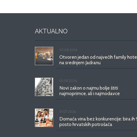
AKTUALNO
03.08.2026.
Otvoren jedan od najvećih family hote
na srednjem Jadranu
01.08.2026.
Novi zakon o najmu bolje štiti
najmoprimce, ali i najmodavce
31.07.2026.
Domaća vina bez konkurencije: bira ih
posto hrvatskih potrošača