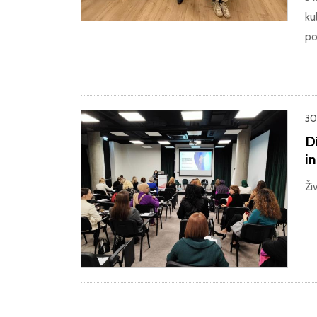
ku
po
30
Di
i
Ži