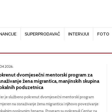
Skoči na glavni sadržaj
INANCIJE
SUPERPRODAVAČ
INTERVJUI
FOTO
.04.2026.
okrenut dvomjesečni mentorski program za
snaživanje žena migrantica, manjinskih skupina
lokalnih poduzetnica
čer je službeno pokrenut dvomjesečni mentorski program
mjeren na osnaživanje žena migrantica i njihovo povezivanje
lokalnim poslovnim ženama. Program su pokrenuli Centar za