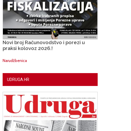
Novi broj Računovodstvo i porezi u
praksi kolovoz 2026.!
Narudžbenica
UDRUGA.HR