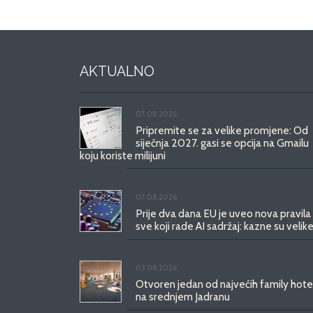
AKTUALNO
07.08.2026.
Pripremite se za velike promjene: Od
siječnja 2027. gasi se opcija na Gmailu
koju koriste milijuni
07.08.2026.
Prije dva dana EU je uveo nova pravila
sve koji rade AI sadržaj: kazne su velike
03.08.2026.
Otvoren jedan od najvećih family hote
na srednjem Jadranu