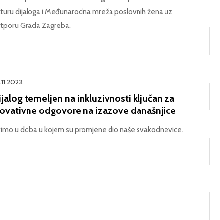
lturu dijaloga i Međunarodna mreža poslovnih žena uz
tporu Grada Zagreba.
.11.2023.
jalog temeljen na inkluzivnosti ključan za
novativne odgovore na izazove današnjice
vimo u doba u kojem su promjene dio naše svakodnevice.