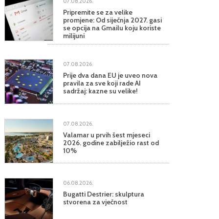
07.08.2026.
Pripremite se za velike
promjene: Od siječnja 2027. gasi
se opcija na Gmailu koju koriste
milijuni
07.08.2026.
Prije dva dana EU je uveo nova
pravila za sve koji rade AI
sadržaj: kazne su velike!
07.08.2026.
Valamar u prvih šest mjeseci
2026. godine zabilježio rast od
10%
06.08.2026.
Bugatti Destrier: skulptura
stvorena za vječnost