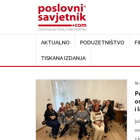
Main navigation
AKTUALNO
PODUZETNIŠTVO
F
TISKANA IZDANJA
16
P
o
i 
Ju
us
s 