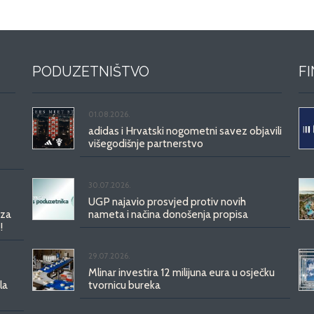
PODUZETNIŠTVO
F
01.08.2026.
adidas i Hrvatski nogometni savez objavili
višegodišnje partnerstvo
30.07.2026.
UGP najavio prosvjed protiv novih
 za
nameta i načina donošenja propisa
!
29.07.2026.
Mlinar investira 12 milijuna eura u osječku
la
tvornicu bureka