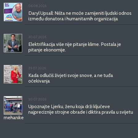
06.08.2026.
Daryl Upsall: Ništa ne može zamijeniti ljudski odnos
između donatora i humanitarnih organizacija
30.07.2026.
Elektrifikacija više nije pitanje klime. Postala je
pitanje ekonomije.
29.07.2026.
Kada odlučiš živjeti svoje snove, a ne tuđa
očekivanja
20.07.2026.
Upoznajte Ljerku, ženu koja drži ključeve
najpreciznije strojne obrade i diktira pravila u svijetu
mehanike