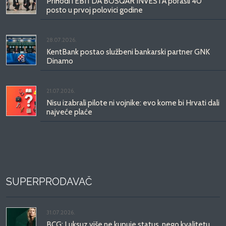
Prihodi i EBITDA BOSQAR INVESTA porasli 40
posto u prvoj polovici godine
28.07.2026.
KentBank postao službeni bankarski partner GNK
Dinamo
21.07.2026.
Nisu izabrali pilote ni vojnike: evo kome bi Hrvati dali
najveće plaće
SUPERPRODAVAČ
31.07.2026.
BCG: Luksuz više ne kupuje status, nego kvalitetu,