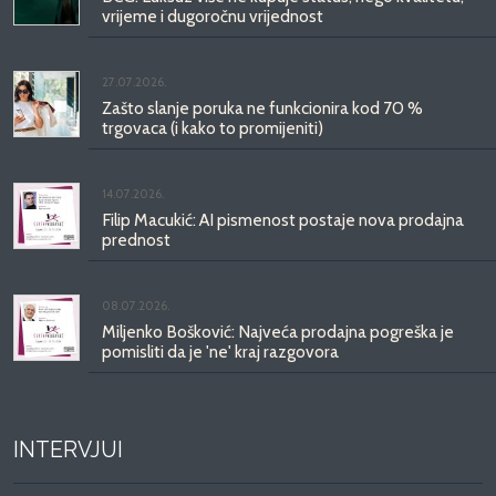
vrijeme i dugoročnu vrijednost
27.07.2026.
Zašto slanje poruka ne funkcionira kod 70 %
trgovaca (i kako to promijeniti)
14.07.2026.
Filip Macukić: AI pismenost postaje nova prodajna
prednost
08.07.2026.
Miljenko Bošković: Najveća prodajna pogreška je
pomisliti da je 'ne' kraj razgovora
INTERVJUI