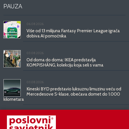
PAUZA
06.08.2026.
Više od 13 milijuna Fantasy Premier League igrača
dobiva AI pomoćnika
03.08.2026.
Od doma do doma: IKEA predstavlja
KOMPISHÄNG, kolekciju koja seli s vama
03.08.2026.
Kineski BYD predstavio luksuznu limuzinu veću od
Mercedesove S-klase, obećava domet do 1.000
kilometara
31.07.2026.
Najbrži studentski bolidi svijeta stižu u Mičevec