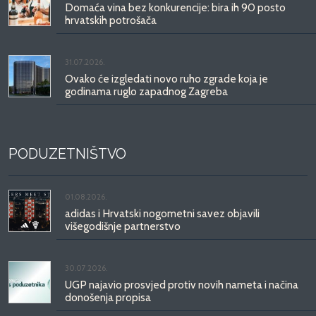
Domaća vina bez konkurencije: bira ih 90 posto
hrvatskih potrošača
31.07.2026.
Ovako će izgledati novo ruho zgrade koja je
godinama ruglo zapadnog Zagreba
PODUZETNIŠTVO
01.08.2026.
adidas i Hrvatski nogometni savez objavili
višegodišnje partnerstvo
30.07.2026.
UGP najavio prosvjed protiv novih nameta i načina
donošenja propisa