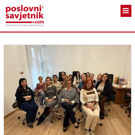
Skoči na glavni sadržaj