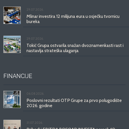
29.07.2026.
Mlinar investira 12 milijuna eura u osječku tvornicu
bureka
29.07.2026.
Tokić Grupa ostvarila snažan dvoznamenkasti rast i
nastavlja strateška ulaganja
FINANCIJE
06.08.2026.
Poslovni rezultati OTP Grupe za prvo polugodište
2026. godine
31.07.2026.