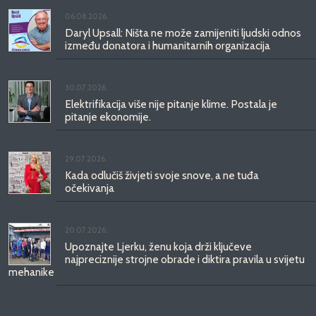
06.08.2026.
Daryl Upsall: Ništa ne može zamijeniti ljudski odnos
između donatora i humanitarnih organizacija
30.07.2026.
Elektrifikacija više nije pitanje klime. Postala je
pitanje ekonomije.
29.07.2026.
Kada odlučiš živjeti svoje snove, a ne tuđa
očekivanja
20.07.2026.
Upoznajte Ljerku, ženu koja drži ključeve
najpreciznije strojne obrade i diktira pravila u svijetu
mehanike