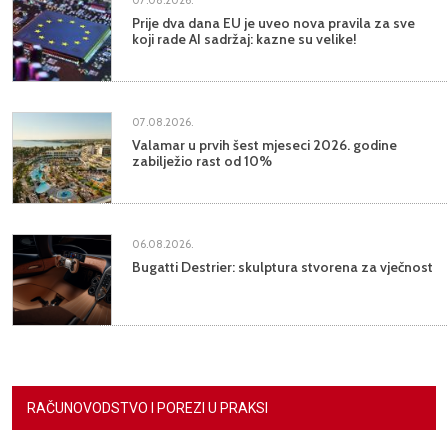
07.08.2026.
Prije dva dana EU je uveo nova pravila za sve
koji rade AI sadržaj: kazne su velike!
07.08.2026.
Valamar u prvih šest mjeseci 2026. godine
zabilježio rast od 10%
06.08.2026.
Bugatti Destrier: skulptura stvorena za vječnost
RAČUNOVODSTVO I POREZI U PRAKSI