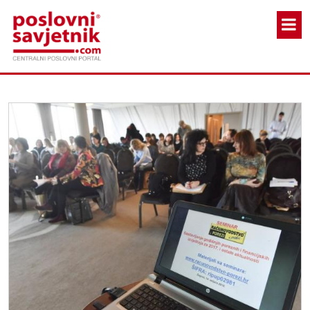
Skoči na glavni sadržaj