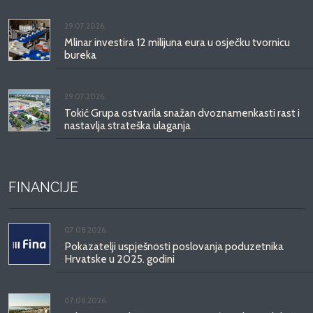
29.07.2026.
Mlinar investira 12 milijuna eura u osječku tvornicu
bureka
29.07.2026.
Tokić Grupa ostvarila snažan dvoznamenkasti rast i
nastavlja strateška ulaganja
FINANCIJE
07.08.2026.
Pokazatelji uspješnosti poslovanja poduzetnika
Hrvatske u 2025. godini
07.08.2026.