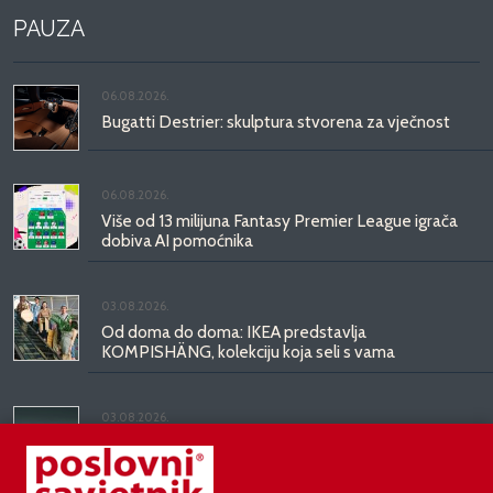
PAUZA
06.08.2026.
Bugatti Destrier: skulptura stvorena za vječnost
06.08.2026.
Više od 13 milijuna Fantasy Premier League igrača
dobiva AI pomoćnika
03.08.2026.
Od doma do doma: IKEA predstavlja
KOMPISHÄNG, kolekciju koja seli s vama
03.08.2026.
Kineski BYD predstavio luksuznu limuzinu veću od
Mercedesove S-klase, obećava domet do 1.000
kilometara