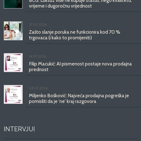
BCG: Luksuz više ne kupuje status, nego kvalitetu,
vrijeme i dugoročnu vrijednost
27.07.2026.
Zašto slanje poruka ne funkcionira kod 70 %
trgovaca (i kako to promijeniti)
14.07.2026.
Filip Macukić: AI pismenost postaje nova prodajna
prednost
08.07.2026.
Miljenko Bošković: Najveća prodajna pogreška je
pomisliti da je 'ne' kraj razgovora
INTERVJUI