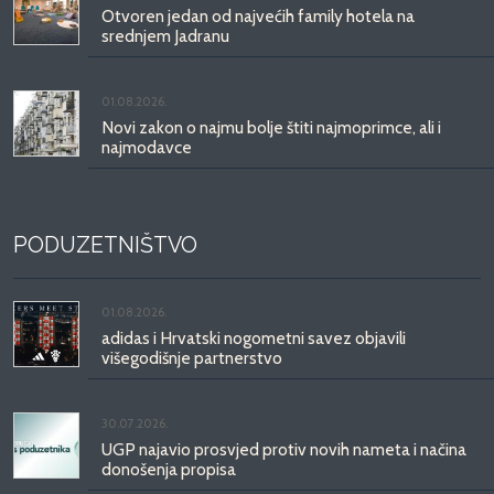
Otvoren jedan od najvećih family hotela na
srednjem Jadranu
01.08.2026.
Novi zakon o najmu bolje štiti najmoprimce, ali i
najmodavce
PODUZETNIŠTVO
01.08.2026.
adidas i Hrvatski nogometni savez objavili
višegodišnje partnerstvo
30.07.2026.
UGP najavio prosvjed protiv novih nameta i načina
donošenja propisa