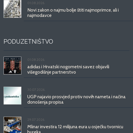
01.08.2026.
Novi zakon o najmu bolje štiti najmoprimce, ali i
najmodavce
PODUZETNIŠTVO
01.08.2026.
adidas i Hrvatski nogometni savez objavili
višegodišnje partnerstvo
30.07.2026.
UGP najavio prosvjed protiv novih nameta i načina
donošenja propisa
29.07.2026.
Mlinar investira 12 milijuna eura u osječku tvornicu
bureka