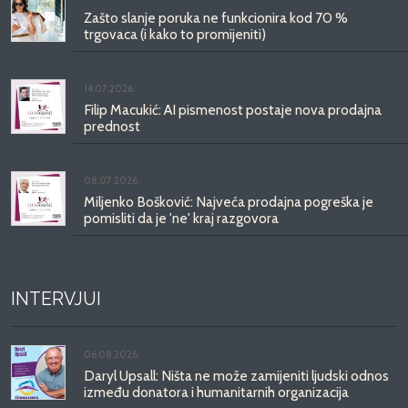
Zašto slanje poruka ne funkcionira kod 70 %
trgovaca (i kako to promijeniti)
14.07.2026.
Filip Macukić: AI pismenost postaje nova prodajna
prednost
08.07.2026.
Miljenko Bošković: Najveća prodajna pogreška je
pomisliti da je 'ne' kraj razgovora
INTERVJUI
06.08.2026.
Daryl Upsall: Ništa ne može zamijeniti ljudski odnos
između donatora i humanitarnih organizacija