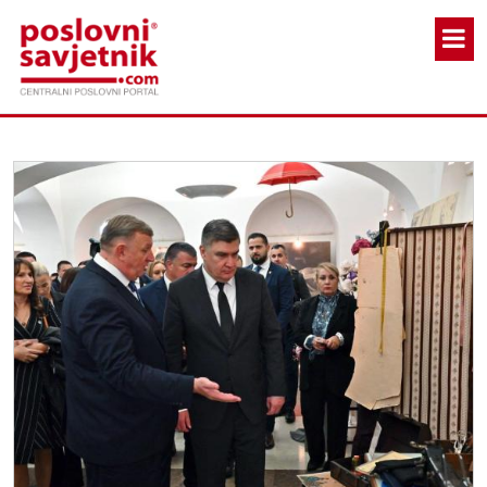
Skoči na glavni sadržaj