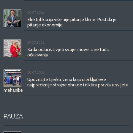
30.07.2026.
Elektrifikacija više nije pitanje klime. Postala je
pitanje ekonomije.
29.07.2026.
Kada odlučiš živjeti svoje snove, a ne tuđa
očekivanja
20.07.2026.
Upoznajte Ljerku, ženu koja drži ključeve
najpreciznije strojne obrade i diktira pravila u svijetu
mehanike
PAUZA