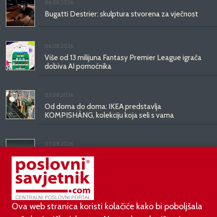
06.08.2026.
Bugatti Destrier: skulptura stvorena za vječnost
06.08.2026.
Više od 13 milijuna Fantasy Premier League igrača
dobiva AI pomoćnika
03.08.2026.
Od doma do doma: IKEA predstavlja
KOMPISHÄNG, kolekciju koja seli s vama
03.08.2026.
Kineski BYD predstavio luksuznu limuzinu veću od
Mercedesove S-klase, obećava domet do 1.000
kilometara
Ova web stranica koristi kolačiće kako bi poboljšala