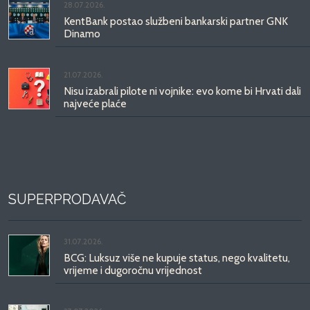
28.07.2026.
KentBank postao službeni bankarski partner GNK
Dinamo
21.07.2026.
Nisu izabrali pilote ni vojnike: evo kome bi Hrvati dali
najveće plaće
SUPERPRODAVAČ
31.07.2026.
BCG: Luksuz više ne kupuje status, nego kvalitetu,
vrijeme i dugoročnu vrijednost