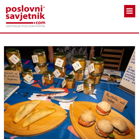
Skoči na glavni sadržaj