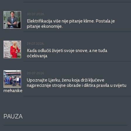
30.07.2026.
Elektrifikacija više nije pitanje klime. Postala je
pitanje ekonomije.
29.07.2026.
Kada odlučiš živjeti svoje snove, a ne tuđa
očekivanja
20.07.2026.
Upoznajte Ljerku, ženu koja drži ključeve
najpreciznije strojne obrade i diktira pravila u svijetu
mehanike
PAUZA