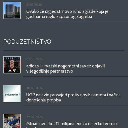
31.07.2026.
Ovako će izgledati novo ruho zgrade koja je
godinama ruglo zapadnog Zagreba
PODUZETNIŠTVO
01.08.2026.
adidas i Hrvatski nogometni savez objavili
višegodišnje partnerstvo
30.07.2026.
UGP najavio prosvjed protiv novih nameta i načina
donošenja propisa
29.07.2026.
Mlinar investira 12 milijuna eura u osječku tvornicu