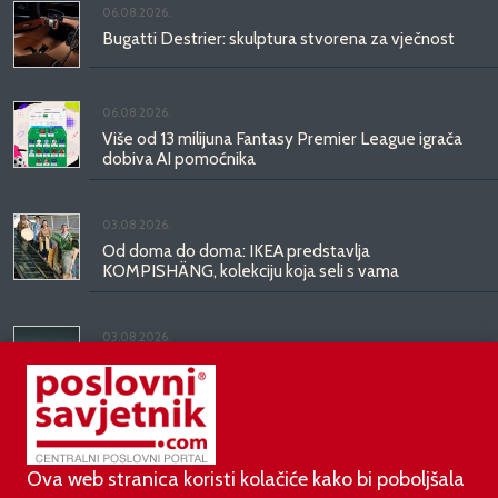
06.08.2026.
Bugatti Destrier: skulptura stvorena za vječnost
06.08.2026.
Više od 13 milijuna Fantasy Premier League igrača
dobiva AI pomoćnika
03.08.2026.
Od doma do doma: IKEA predstavlja
KOMPISHÄNG, kolekciju koja seli s vama
03.08.2026.
Kineski BYD predstavio luksuznu limuzinu veću od
Mercedesove S-klase, obećava domet do 1.000
kilometara
Ova web stranica koristi kolačiće kako bi poboljšala