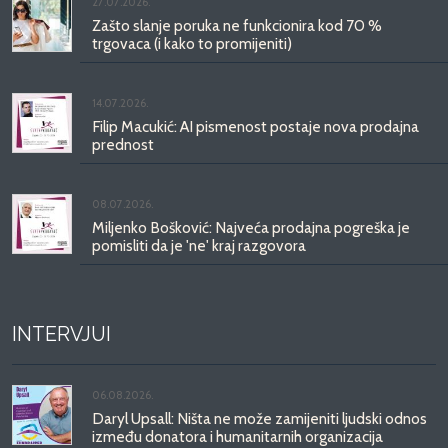
27.07.2026.
Zašto slanje poruka ne funkcionira kod 70 %
trgovaca (i kako to promijeniti)
14.07.2026.
Filip Macukić: AI pismenost postaje nova prodajna
prednost
08.07.2026.
Miljenko Bošković: Najveća prodajna pogreška je
pomisliti da je 'ne' kraj razgovora
INTERVJUI
06.08.2026.
Daryl Upsall: Ništa ne može zamijeniti ljudski odnos
između donatora i humanitarnih organizacija