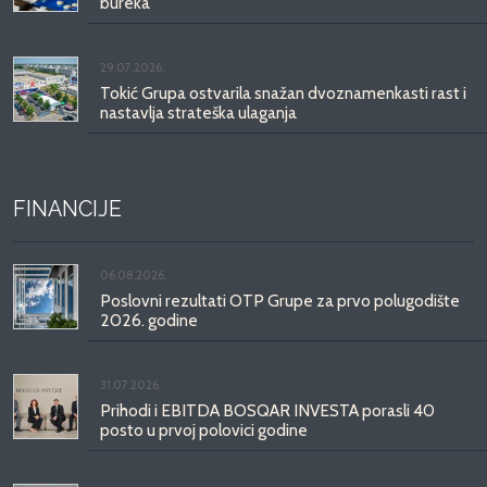
bureka
29.07.2026.
Tokić Grupa ostvarila snažan dvoznamenkasti rast i
nastavlja strateška ulaganja
FINANCIJE
06.08.2026.
Poslovni rezultati OTP Grupe za prvo polugodište
2026. godine
31.07.2026.
Prihodi i EBITDA BOSQAR INVESTA porasli 40
posto u prvoj polovici godine