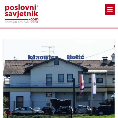
Skoči na glavni sadržaj