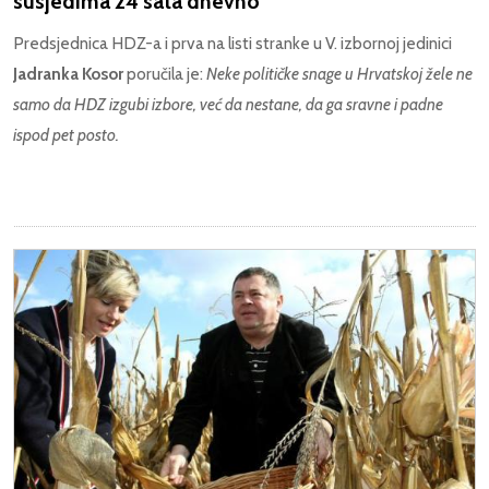
susjedima 24 sata dnevno
Predsjednica HDZ-a i prva na listi stranke u V. izbornoj jedinici
Jadranka Kosor
poručila je:
Neke političke snage u Hrvatskoj žele ne
samo da HDZ izgubi izbore, već da nestane, da ga sravne i padne
ispod pet posto.