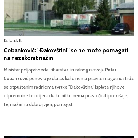
15.10.2011.
Čobanković: "Đakovštini" se ne može pomagati
na nezakonit način
Ministar poljoprivrede, ribarstva i ruralnog razvoja
Petar
Čobanković
ponovio je danas kako nema pravne mogućnosti da
se otpuštenim radnicima tvrtke "Đakovština" isplate njihove
otpremnine te ocijenio kako nitko nema pravo činiti prekršaje,
te, makar i u dobroj vjeri, pomagat