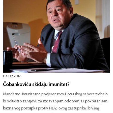
04.09.2012.
Čobankoviću skidaju imunitet?
Mandatno-imunitetno povjerenstvo Hrvatskog sabora trebalo
bi odlučiti o zahtjevu za
izdavanjem odobrenja i pokretanjem
kaznenog postupka
protiv HDZ-ovog zastupnika i bivšeg