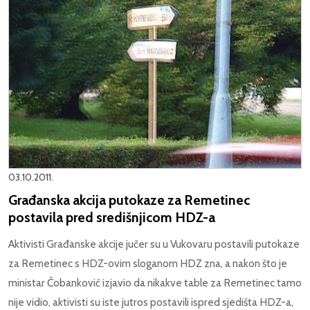
03.10.2011.
Građanska akcija putokaze za Remetinec
postavila pred središnjicom HDZ-a
Aktivisti Građanske akcije jučer su u Vukovaru postavili putokaze
za Remetinec s HDZ-ovim sloganom HDZ zna, a nakon što je
ministar Čobanković izjavio da nikakve table za Remetinec tamo
nije vidio, aktivisti su iste jutros postavili ispred sjedišta HDZ-a,