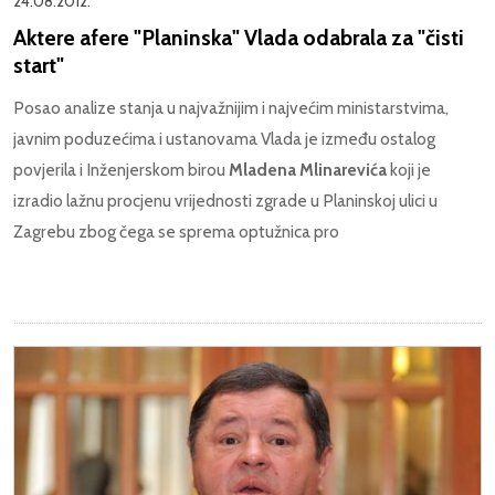
24.08.2012.
Aktere afere "Planinska" Vlada odabrala za "čisti
start"
Posao analize stanja u najvažnijim i najvećim ministarstvima,
javnim poduzećima i ustanovama Vlada je između ostalog
povjerila i Inženjerskom birou
Mladena Mlinarevića
koji je
izradio lažnu procjenu vrijednosti zgrade u Planinskoj ulici u
Zagrebu zbog čega se sprema optužnica pro