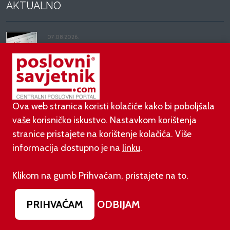
AKTUALNO
07.08.2026.
Pripremite se za velike promjene: Od siječnja 2027.
gasi se opcija na Gmailu koju koriste milijuni
07.08.2026.
Prije dva dana EU je uveo nova pravila za sve koji
Ova web stranica koristi kolačiće kako bi poboljšala
rade AI sadržaj: kazne su velike!
vaše korisničko iskustvo. Nastavkom korištenja
stranice pristajete na korištenje kolačića. Više
03.08.2026.
informacija dostupno je na
linku
.
Otvoren jedan od najvećih family hotela na
srednjem Jadranu
Klikom na gumb Prihvaćam, pristajete na to.
01.08.2026.
PRIHVAĆAM
ODBIJAM
Novi zakon o najmu bolje štiti najmoprimce, ali i
najmodavce