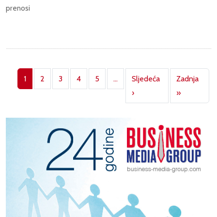
prenosi
Pagination
1
2
3
4
5
…
Sljedeća
Zadnja
Next page
Last page
›
»