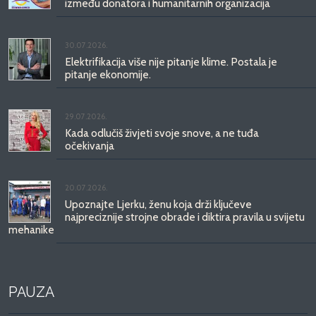
između donatora i humanitarnih organizacija
30.07.2026.
Elektrifikacija više nije pitanje klime. Postala je
pitanje ekonomije.
29.07.2026.
Kada odlučiš živjeti svoje snove, a ne tuđa
očekivanja
20.07.2026.
Upoznajte Ljerku, ženu koja drži ključeve
najpreciznije strojne obrade i diktira pravila u svijetu
mehanike
PAUZA