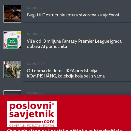
06.08.2026.
Bugatti Destrier: skulptura stvorena za vječnost
06.08.2026.
Više od 13 milijuna Fantasy Premier League igrača
dobiva AI pomoćnika
03.08.2026.
Od doma do doma: IKEA predstavlja
KOMPISHÄNG, kolekciju koja seli s vama
03.08.2026.
Kineski BYD predstavio luksuznu limuzinu veću od
Mercedesove S-klase, obećava domet do 1.000
kilometara