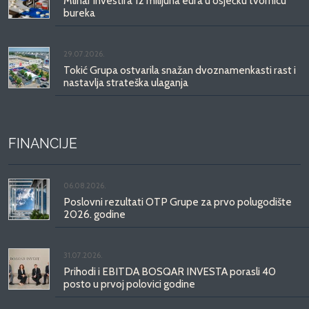
Mlinar investira 12 milijuna eura u osječku tvornicu
bureka
29.07.2026.
Tokić Grupa ostvarila snažan dvoznamenkasti rast i
nastavlja strateška ulaganja
FINANCIJE
06.08.2026.
Poslovni rezultati OTP Grupe za prvo polugodište
2026. godine
31.07.2026.
Prihodi i EBITDA BOSQAR INVESTA porasli 40
posto u prvoj polovici godine