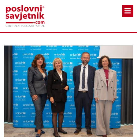
Skoči na glavni sadržaj