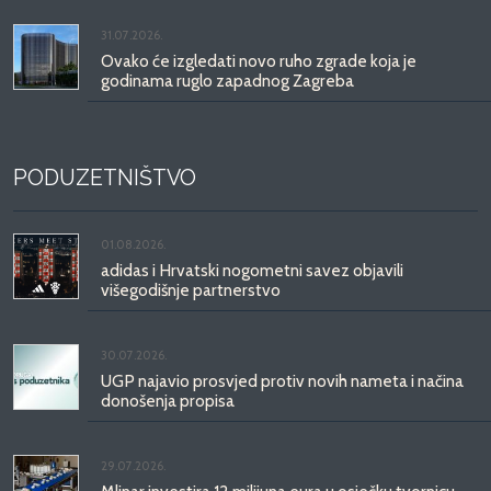
31.07.2026.
Ovako će izgledati novo ruho zgrade koja je
godinama ruglo zapadnog Zagreba
PODUZETNIŠTVO
01.08.2026.
adidas i Hrvatski nogometni savez objavili
višegodišnje partnerstvo
30.07.2026.
UGP najavio prosvjed protiv novih nameta i načina
donošenja propisa
29.07.2026.