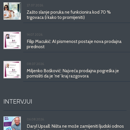
27.07.2026.
Zašto slanje poruka ne funkcionira kod 70 %
trgovaca (i kako to promijeniti)
14.07.2026.
Filip Macukić: AI pismenost postaje nova prodajna
prednost
08.07.2026.
Miljenko Bošković: Najveća prodajna pogreška je
pomisliti da je 'ne' kraj razgovora
INTERVJUI
06.08.2026.
Daryl Upsall: Ništa ne može zamijeniti ljudski odnos