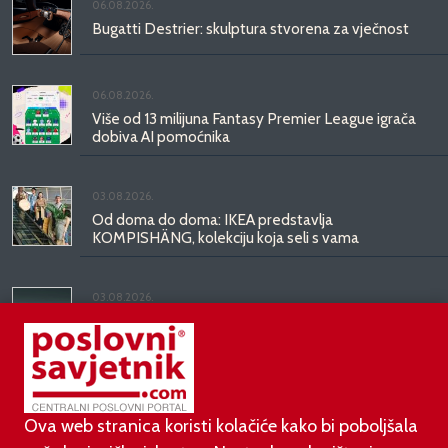
06.08.2026.
Bugatti Destrier: skulptura stvorena za vječnost
06.08.2026.
Više od 13 milijuna Fantasy Premier League igrača
dobiva AI pomoćnika
03.08.2026.
Od doma do doma: IKEA predstavlja
KOMPISHÄNG, kolekciju koja seli s vama
03.08.2026.
Kineski BYD predstavio luksuznu limuzinu veću od
Mercedesove S-klase, obećava domet do 1.000
kilometara
Ova web stranica koristi kolačiće kako bi poboljšala