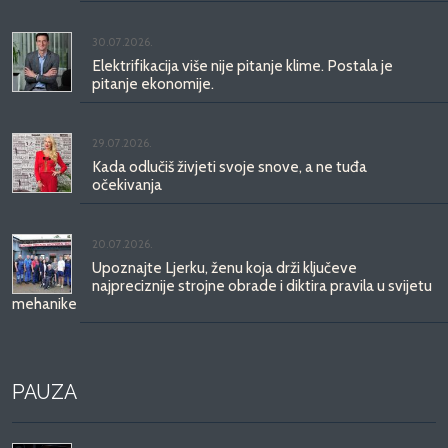
30.07.2026.
Elektrifikacija više nije pitanje klime. Postala je
pitanje ekonomije.
29.07.2026.
Kada odlučiš živjeti svoje snove, a ne tuđa
očekivanja
20.07.2026.
Upoznajte Ljerku, ženu koja drži ključeve
najpreciznije strojne obrade i diktira pravila u svijetu
mehanike
PAUZA