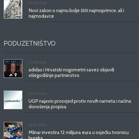
01.08.2026.
Novi zakon o najmu bolje štiti najmoprimce, ali i
najmodavce
PODUZETNIŠTVO
01.08.2026.
adidas i Hrvatski nogometni savez objavili
višegodišnje partnerstvo
30.07.2026.
UGP najavio prosvjed protiv novih nameta i načina
donošenja propisa
29.07.2026.
Mlinar investira 12 milijuna eura u osječku tvornicu
bureka