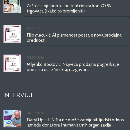
Zašto slanje poruka ne funkcionira kod 70 %
trgovaca (i kako to promijeniti)
14.07.2026.
Filip Macukić: AI pismenost postaje nova prodajna
prednost
08.07.2026.
Miljenko Bošković: Najveća prodajna pogreška je
pomisliti da je 'ne' kraj razgovora
INTERVJUI
06.08.2026.
Daryl Upsall: Ništa ne može zamijeniti ljudski odnos
između donatora i humanitarnih organizacija