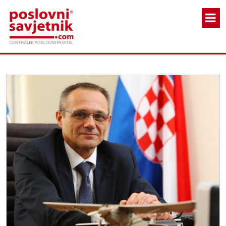
Skoči na glavni sadržaj