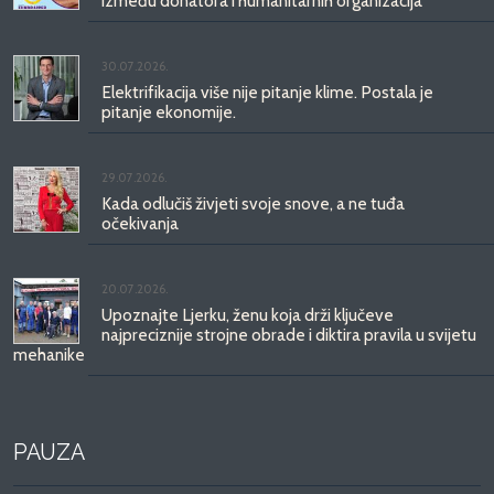
između donatora i humanitarnih organizacija
30.07.2026.
Elektrifikacija više nije pitanje klime. Postala je
pitanje ekonomije.
29.07.2026.
Kada odlučiš živjeti svoje snove, a ne tuđa
očekivanja
20.07.2026.
Upoznajte Ljerku, ženu koja drži ključeve
najpreciznije strojne obrade i diktira pravila u svijetu
mehanike
PAUZA