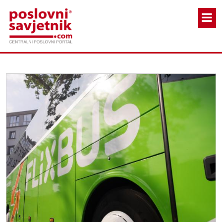
Skoči na glavni sadržaj