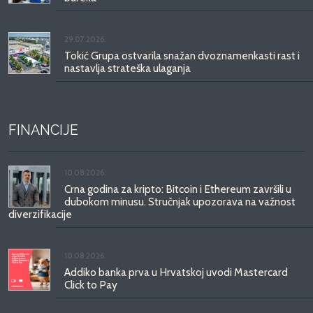
29.07.2026.
Tokić Grupa ostvarila snažan dvoznamenkasti rast i
nastavlja strateška ulaganja
FINANCIJE
10.08.2026.
Crna godina za kripto: Bitcoin i Ethereum završili u
dubokom minusu. Stručnjak upozorava na važnost
diverzifikacije
10.08.2026.
Addiko banka prva u Hrvatskoj uvodi Mastercard
Click to Pay