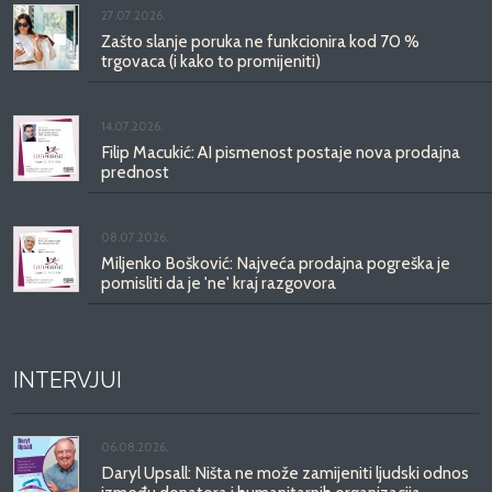
27.07.2026.
Zašto slanje poruka ne funkcionira kod 70 %
trgovaca (i kako to promijeniti)
14.07.2026.
Filip Macukić: AI pismenost postaje nova prodajna
prednost
08.07.2026.
Miljenko Bošković: Najveća prodajna pogreška je
pomisliti da je 'ne' kraj razgovora
INTERVJUI
06.08.2026.
Daryl Upsall: Ništa ne može zamijeniti ljudski odnos