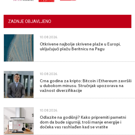
ZADNJE OBJAVLJENO
10.08.2026.
Otkrivene najbolje skrivene plaže u Europi,
uključujući plažu Beritnicu na Pagu
10.08.2026.
Crna godina za kripto: Bitcoin i Ethereum završili
u dubokom minusu. Stručnjak upozorava na
važnost diverzifikacije
10.08.2026.
Odlazite na godišnji? Kako pripremiti pametni
dom da bude sigurniji, troši manje energije i
dočeka vas rashlađen kad se vratite