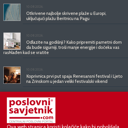
10.08.2026.
Otkrivene najbolje skrivene plaže u Europi,
uključujući plažu Beritnicu na Pagu
10.08.2026.
Odlazite na godišnji? Kako pripremiti pametni dom
da bude sigurniji, troši manje energije i dočeka vas
rashlađen kad se vratite
10.08.2026.
Koprivnica prvi put spaja Renesansni festival i Ljeto
na Zrinskom u jedan veliki festivalski vikend
06.08.2026.
Bugatti Destrier: skulptura stvorena za vječnost
Ova web stranica koristi kolačiće kako bi poboljšala