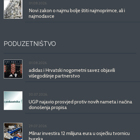
01.08.2026.
Novi zakon o najmu bolje štiti najmoprimce, ali i
najmodavce
PODUZETNIŠTVO
01.08.2026.
adidas i Hrvatski nogometni savez objavili
višegodišnje partnerstvo
30.07.2026.
UGP najavio prosvjed protiv novih nameta i načina
donošenja propisa
29.07.2026.
Mlinar investira 12 milijuna eura u osječku tvornicu
bureka