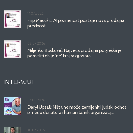
14.07.2026.
Filip Macukić: AI pismenost postaje nova prodajna
prednost
08.07.2026.
Miljenko Bošković: Najveća prodajna pogreška je
pomisliti da je 'ne' kraj razgovora
INTERVJUI
06.08.2026.
Daryl Upsall: Ništa ne može zamijeniti ljudski odnos
između donatora i humanitarnih organizacija
30.07.2026.