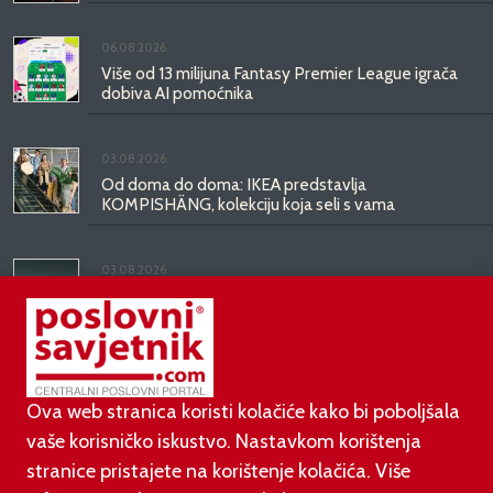
06.08.2026.
Više od 13 milijuna Fantasy Premier League igrača
dobiva AI pomoćnika
03.08.2026.
Od doma do doma: IKEA predstavlja
KOMPISHÄNG, kolekciju koja seli s vama
03.08.2026.
Kineski BYD predstavio luksuznu limuzinu veću od
Mercedesove S-klase, obećava domet do 1.000
kilometara
Ova web stranica koristi kolačiće kako bi poboljšala
vaše korisničko iskustvo. Nastavkom korištenja
stranice pristajete na korištenje kolačića. Više