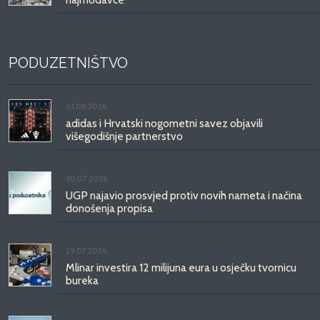
PODUZETNIŠTVO
01.08.2026.
adidas i Hrvatski nogometni savez objavili
višegodišnje partnerstvo
30.07.2026.
UGP najavio prosvjed protiv novih nameta i načina
donošenja propisa
29.07.2026.
Mlinar investira 12 milijuna eura u osječku tvornicu
bureka