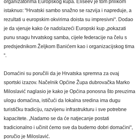
organizatorima Europskog kupa. Eliseev je tom prilikom
istaknuo: “Hrvatski sambo snažno se razvija i napreduje, a
rezultati u europskim okvirima doista su impresivni“. Dodao
je da vjeruje kako će nadolazeći Europski kup „pokazati
punu snagu hrvatskog samba, cijele federacije na čelu s
predsjednikom Željkom Banićem kao i organizacijskog tima
“.
Domaćini su poručili da je Hrvatska spremna za ovaj
sportski izazov. Načelnik Općine Župa dubrovačka Marko
Miloslavić naglasio je kako je Općina ponosna što preuzima
ulogu domaćina, ističući da lokalna sredina ima dugu
turističku tradiciju, razvijenu infrastrukturu i sve potrebne
kapacitete. „Nadamo se da će natjecanje postati
tradicionalno i učinit ćemo sve da budemo dobri domaćini“,
poručio je Miloslavić.