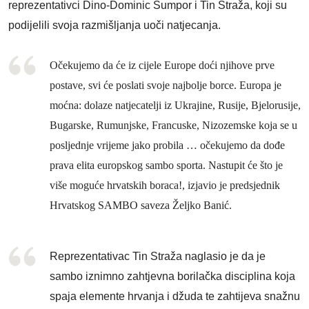
reprezentativci Dino-Dominic Sumpor i Tin Straža, koji su
podijelili svoja razmišljanja uoči natjecanja.
Očekujemo da će iz cijele Europe doći njihove prve
postave, svi će poslati svoje najbolje borce. Europa je
moćna: dolaze natjecatelji iz Ukrajine, Rusije, Bjelorusije,
Bugarske, Rumunjske, Francuske, Nizozemske koja se u
posljednje vrijeme jako probila … očekujemo da dođe
prava elita europskog sambo sporta. Nastupit će što je
više moguće hrvatskih boraca!, izjavio je predsjednik
Hrvatskog SAMBO saveza Željko Banić.
Reprezentativac Tin Straža naglasio je da je
sambo iznimno zahtjevna borilačka disciplina koja
spaja elemente hrvanja i džuda te zahtijeva snažnu