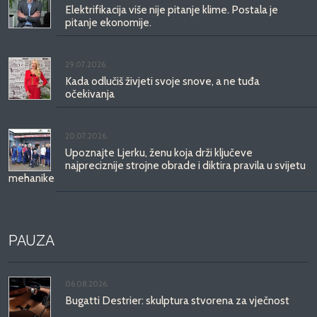
Elektrifikacija više nije pitanje klime. Postala je
pitanje ekonomije.
29.07.2026.
Kada odlučiš živjeti svoje snove, a ne tuđa
očekivanja
20.07.2026.
Upoznajte Ljerku, ženu koja drži ključeve
najpreciznije strojne obrade i diktira pravila u svijetu
mehanike
PAUZA
06.08.2026.
Bugatti Destrier: skulptura stvorena za vječnost