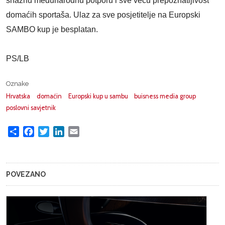
snažnu međunarodnu potporu i sve veću prepoznatljivost
domaćih sportaša. Ulaz za sve posjetitelje na Europski
SAMBO kup je besplatan.
PS/LB
Oznake
Hrvatska
domaćin
Europski kup u sambu
buisness media group
poslovni savjetnik
Share
Facebook
Twitter
LinkedIn
Email
POVEZANO