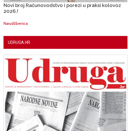
Novi broj Računovodstvo i porezi u praksi kolovoz
2026.!
Narudžbenica
UDRUGA.HR