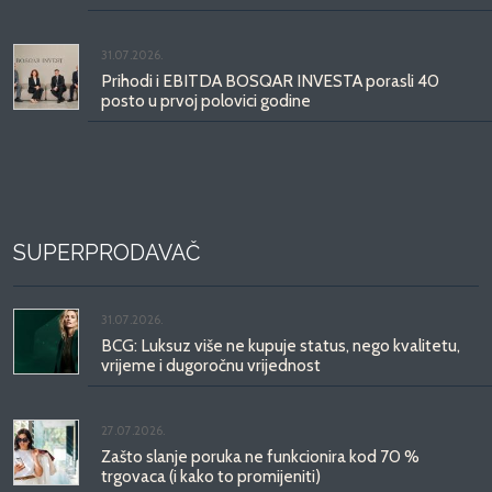
31.07.2026.
Prihodi i EBITDA BOSQAR INVESTA porasli 40
posto u prvoj polovici godine
SUPERPRODAVAČ
31.07.2026.
BCG: Luksuz više ne kupuje status, nego kvalitetu,
vrijeme i dugoročnu vrijednost
27.07.2026.
Zašto slanje poruka ne funkcionira kod 70 %
trgovaca (i kako to promijeniti)