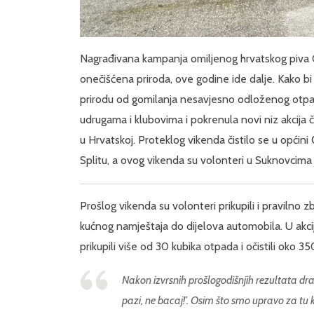
Nagrađivana kampanja omiljenog hrvatskog piva
onečišćena priroda, ove godine ide dalje. Kako bi
prirodu od gomilanja nesavjesno odloženog otpa
udrugama i klubovima i pokrenula novi niz akcija č
u Hrvatskoj. Proteklog vikenda čistilo se u općini 
Splitu, a ovog vikenda su volonteri u Suknovcima n
Prošlog vikenda su volonteri prikupili i pravilno zb
kućnog namještaja do dijelova automobila. U akciji
prikupili više od 30 kubika otpada i očistili oko 
Nakon izvrsnih prošlogodišnjih rezultata d
pazi, ne bacaj!’. Osim što smo upravo za tu