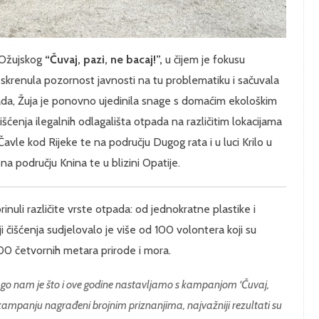
 Ožujskog
“Čuvaj, pazi, ne bacaj!”,
u čijem je fokusu
 skrenula pozornost javnosti na tu problematiku i sačuvala
da, Žuja je ponovno ujedinila snage s domaćim ekološkim
išćenja ilegalnih odlagališta otpada na različitim lokacijama
Čavle kod Rijeke te na području Dugog rata i u luci Krilo u
a području Knina te u blizini Opatije.
rinuli različite vrste otpada: od jednokratne plastike i
 čišćenja sudjelovalo je više od 100 volontera koji su
3500 četvornih metara prirode i mora.
rago nam je što i ove godine nastavljamo s kampanjom ‘Čuvaj,
 kampanju nagrađeni brojnim priznanjima, najvažniji rezultati su