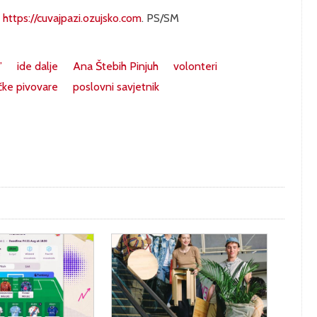
u
https://cuvajpazi.ozujsko.com
. PS/SM
”
ide dalje
Ana Štebih Pinjuh
volonteri
ke pivovare
poslovni savjetnik