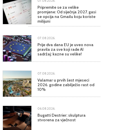
07.08.2026.
Pripremite se za velike
promjene: Od siječnja 2027. gasi
se opcija na Gmailu koju koriste
milijuni
07.08.2026.
Prije dva dana EU je uveo nova
pravila za sve koji rade AI
sadržaj: kazne su velike!
07.08.2026.
Valamar u prvih šest mjeseci
2026. godine zabilježio rast od
10%
06.08.2026.
Bugatti Destrier: skulptura
stvorena za vječnost