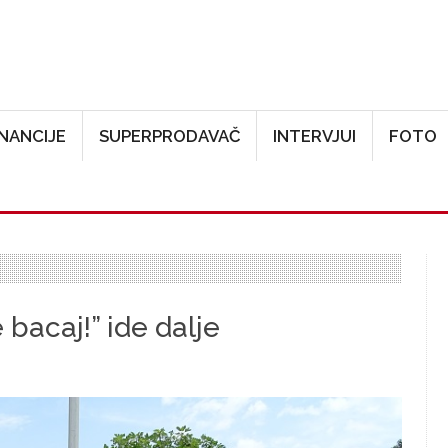
Skoči na glavni sadržaj
INANCIJE
SUPERPRODAVAČ
INTERVJUI
FOTO
 bacaj!” ide dalje