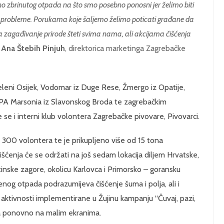
lno zbrinutog otpada na što smo posebno ponosni jer želimo biti
tne probleme. Porukama koje šaljemo želimo poticati građane da
 zagađivanje prirode šteti svima nama, ali akcijama čišćenja
e
Ana Štebih Pinjuh
, direktorica marketinga Zagrebačke
eleni Osijek, Vodomar iz Duge Rese, Žmergo iz Opatije,
, KPA Marsonia iz Slavonskog Broda te zagrebačkim
se i interni klub volontera Zagrebačke pivovare, Pivovarci.
 300 volontera te je prikupljeno više od 15 tona
šćenja će se održati na još sedam lokacija diljem Hrvatske,
tinske zagore, okolicu Karlovca i Primorsko – goransku
ćenog otpada podrazumijeva čišćenje šuma i polja, ali i
 aktivnosti implementirane u Žujinu kampanju “Čuvaj, pazi,
dna ponovno na malim ekranima.