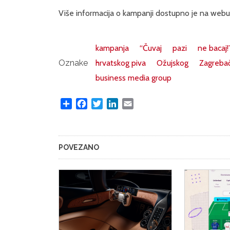
Više informacija o kampanji dostupno je na web
kampanja
“Čuvaj
pazi
ne bacaj!
Oznake
hrvatskog piva
Ožujskog
Zagrebač
business media group
Share
Facebook
Twitter
LinkedIn
Email
POVEZANO