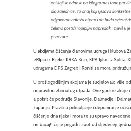
oni koji se odnose na kilograme i tone pravi
dio zajednice i to onaj koji rješava konkre
odgovorno odlažu otpad i da budu svjesni da
želimo postići i opipljivi napredak,
izjavila j
pivovare.
U akcijama čišćenja članovima udruga i klubova Z
eRIpio iz Rijeke, KRKA Knin, KPA Iglun iz Splita
udrugama DPS Zagreb i Roniti se mora, pridružuje 
U prošlogodišnjim akcijama je sudjelovalo više od
nepravilno zbrinutog otpada. Ove godine akcije či
a pokrit će područje Slavonije, Dalmacije i Dalma
županiju. Pravilno prikupljanje i deponiranje očiš
čišćenje dna rijeka i mora te su upravo navedene
ne bacaj!” čiji je prigodni spot od sljedećeg tje