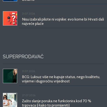
21.07.2026.
Nisu izabrali pilote ni vojnike: evo kome bi Hrvati dali
najveće plaće
SUPERPRODAVAČ
31.07.2026.
BCG: Luksuz više ne kupuje status, nego kvalitetu,
vrijeme i dugoročnu vrijednost
27.07.2026.
Zašto slanje poruka ne funkcionira kod 70 %
trgovaca (i kako to promijeniti)