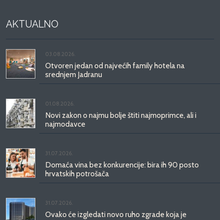
AKTUALNO
03.08.2026.
Otvoren jedan od najvećih family hotela na
srednjem Jadranu
01.08.2026.
Novi zakon o najmu bolje štiti najmoprimce, ali i
najmodavce
31.07.2026.
Domaća vina bez konkurencije: bira ih 90 posto
hrvatskih potrošača
31.07.2026.
Ovako će izgledati novo ruho zgrade koja je