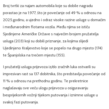
Broj tvrtki za najam automobila koje su dobile nagradu
porastao je na 1.977, što je povećanje od 49 % u odnosu na
2025.godinu, a ujedno i odraz visoke razine usluge u domaćim
i međunarodnim flotama vozila. Među njima se ističu
Sjedinjene Američke Države s najvećim brojem pružatelja
usluga (203) koji su dobili priznanje, za kojima slijedi
Ujedinjeno Kraljevstvo koje se popelo na drugo mjesto (174)
te Španjolska na trećem mjestu (155).
I pružatelji usluga prijevoza iz/do zračnih luka ostvarili su
impresivan rast sa 137 dobitnika, što predstavlja povećanje od
11 % u odnosu na prethodnu godinu. Te prekretnice
naglašavaju sve veću ulogu prijevoza u osiguravanju
besprijekornih vožnji tijekom putovanja i iznimne usluge u
svakoj fazi putovanja.