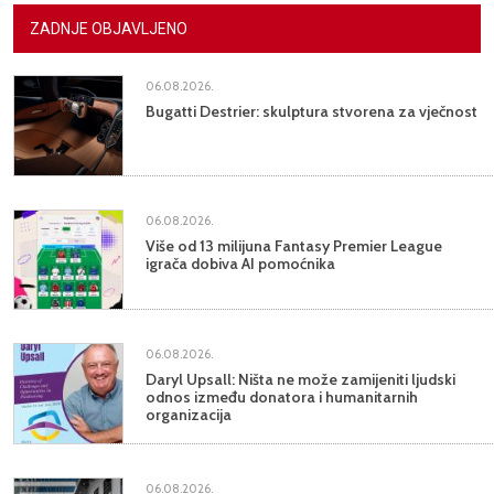
ZADNJE OBJAVLJENO
06.08.2026.
Bugatti Destrier: skulptura stvorena za vječnost
06.08.2026.
Više od 13 milijuna Fantasy Premier League
igrača dobiva AI pomoćnika
06.08.2026.
Daryl Upsall: Ništa ne može zamijeniti ljudski
odnos između donatora i humanitarnih
organizacija
06.08.2026.