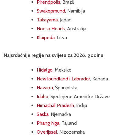
Pirenópolis
, Brazil
Swakopmund
, Namibija
Takayama
, Japan
Noosa Heads
, Australija
Klaipeda
, Litva
Najsrdačnije regije na svijetu za 2026. godinu:
Hidalgo
, Meksiko
Newfoundland i Labrador
, Kanada
Navarra
, Španjolska
Idaho
, Sjedinjene Američke Države
Himachal Pradesh
, Indija
Saska
, Njemačka
Phang Nga
, Tajland
Overijssel
, Nizozemska