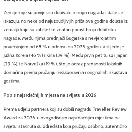
Zemlje koje su povijesno dobivale mnogo nagrada i dalje se
iskazuju, no neke od najuzbudljivijih priča ove godine dolaze iz
zemalja koje su zabilježile znatan porast broja dobitnika
nagrade. Među njima prednjači Bugarska s nevjerojatnim
povećanjem od 68 % u odnosu na 2025. godinu, a slijede je
Južna Koreja (46 %) i Kina (39 %). Među prvih pet tu su i Japan
(29 %) te Norveška (19 %), što je odraz predanosti lokalnih
domaćina prema pružanju nezaboravnih i originalnih iskustava
gostima.
Popis najsrdačnijih mjesta na svijetu u 2026.
Prema udjelu partnera koji su dobili nagradu Traveller Review
Award za 2026. u ovogodišnjim najsrdačnijim mjestima na
svijetu istaknuta su odredišta koja pružaju osobno, autentično