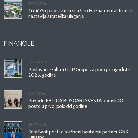
29.07.2026.
Tokić Grupa ostvarila snažan dvoznamenkasti rast i
nastavlja strateška ulaganja
FINANCIJE
06.08.2026.
Poslovni rezultati OTP Grupe za prvo polugodište
2026. godine
31.07.2026.
Prihodi i EBITDA BOSQAR INVESTA porasli 40
posto u prvoj polovici godine
28.07.2026.
KentBank postao službeni bankarski partner GNK
Dinamo