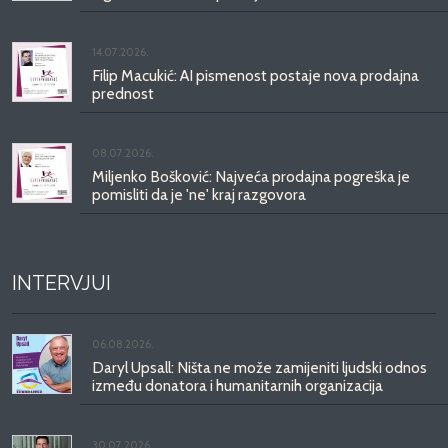
14.07.2026.
Filip Macukić: AI pismenost postaje nova prodajna
prednost
08.07.2026.
Miljenko Bošković: Najveća prodajna pogreška je
pomisliti da je 'ne' kraj razgovora
INTERVJUI
06.08.2026.
Daryl Upsall: Ništa ne može zamijeniti ljudski odnos
između donatora i humanitarnih organizacija
30.07.2026.