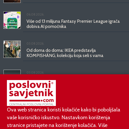
06.08.2026.
Više od 13 milijuna Fantasy Premier League igrača
dobiva AI pomoćnika
03.08.2026.
Od doma do doma: IKEA predstavlja
KOMPISHÄNG, kolekciju koja seli s vama
03.08.2026.
Kineski BYD predstavio luksuznu limuzinu veću od
Mercedesove S-klase, obećava domet do 1.000
kilometara
Ova web stranica koristi kolačiće kako bi poboljšala
vaše korisničko iskustvo. Nastavkom korištenja
stranice pristajete na korištenje kolačića. Više