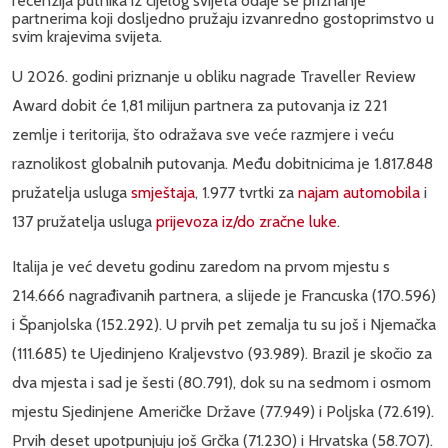
recenzija putnika iz cijelog svijeta odaje se priznanje
partnerima koji dosljedno pružaju izvanredno gostoprimstvo u
svim krajevima svijeta.
U 2026. godini priznanje u obliku nagrade Traveller Review
Award dobit će 1,81 milijun partnera za putovanja iz 221
zemlje i teritorija, što odražava sve veće razmjere i veću
raznolikost globalnih putovanja. Među dobitnicima je 1.817.848
pružatelja usluga
smještaja
, 1.977 tvrtki za
najam automobila
i
137 pružatelja usluga
prijevoza iz/do zračne luke
.
Italija je već devetu godinu zaredom na prvom mjestu s
214.666 nagrađivanih partnera, a slijede je Francuska (170.596)
i Španjolska (152.292). U prvih pet zemalja tu su još i Njemačka
(111.685) te Ujedinjeno Kraljevstvo (93.989). Brazil je skočio za
dva mjesta i sad je šesti (80.791), dok su na sedmom i osmom
mjestu Sjedinjene Američke Države (77.949) i Poljska (72.619).
Prvih deset upotpunjuju još Grčka (71.230) i Hrvatska (58.707).