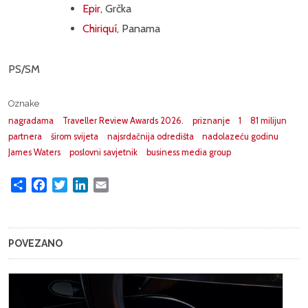
Epir
, Grčka
Chiriquí
, Panama
PS/SM
Oznake
nagradama
Traveller Review Awards 2026.
priznanje
1
81 milijun
partnera
širom svijeta
najsrdačnija odredišta
nadolazeću godinu
James Waters
poslovni savjetnik
business media group
Share
Facebook
Twitter
LinkedIn
Email
POVEZANO