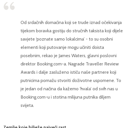
Od srdačnih domaćina koji se trude iznad očekivanja
tijekom boravka gostiju do stručnih taksista koji dijele
savjete ‘poznate samo lokalcima’ - to su osobni
elementi koji putovanje mogu učiniti doista
posebnim, rekao je James Waters, glavni poslovni
direktor Booking.com-a. Nagrade Traveller Review
Awards i dalje zasluženo ističu naše partnere koji
putnicima pomažu stvoriti doživotne uspomene. To
je jedan od načina da kažemo ‘hvala’ od svih nas u
Booking.com-u i stotina milijuna putnika diljem
svijeta.
Zemlje koje bilježe najveći rast