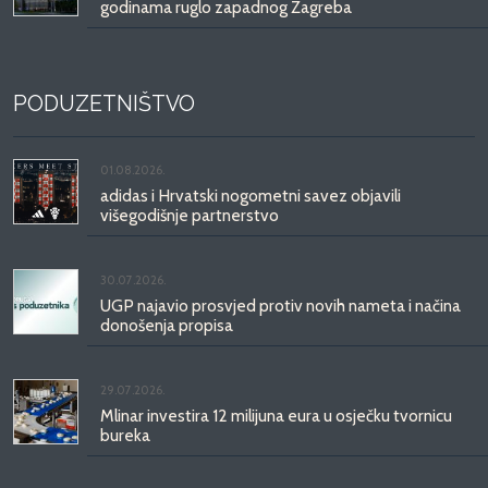
godinama ruglo zapadnog Zagreba
PODUZETNIŠTVO
01.08.2026.
adidas i Hrvatski nogometni savez objavili
višegodišnje partnerstvo
30.07.2026.
UGP najavio prosvjed protiv novih nameta i načina
donošenja propisa
29.07.2026.
Mlinar investira 12 milijuna eura u osječku tvornicu
bureka