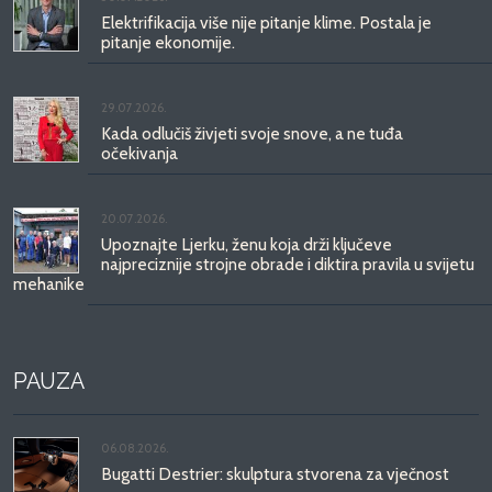
Elektrifikacija više nije pitanje klime. Postala je
pitanje ekonomije.
29.07.2026.
Kada odlučiš živjeti svoje snove, a ne tuđa
očekivanja
20.07.2026.
Upoznajte Ljerku, ženu koja drži ključeve
najpreciznije strojne obrade i diktira pravila u svijetu
mehanike
PAUZA
06.08.2026.
Bugatti Destrier: skulptura stvorena za vječnost