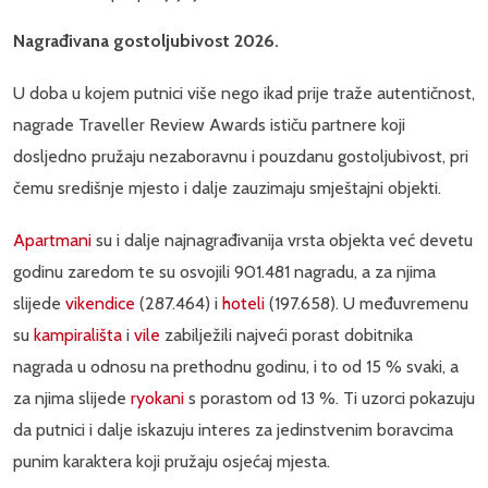
Nagrađivana gostoljubivost 2026.
U doba u kojem putnici više nego ikad prije traže autentičnost,
nagrade Traveller Review Awards ističu partnere koji
dosljedno pružaju nezaboravnu i pouzdanu gostoljubivost, pri
čemu središnje mjesto i dalje zauzimaju smještajni objekti.
Apartmani
su i dalje najnagrađivanija vrsta objekta već devetu
godinu zaredom te su osvojili 901.481 nagradu, a za njima
slijede
vikendice
(287.464) i
hoteli
(197.658). U međuvremenu
su
kampirališta
i
vile
zabilježili najveći porast dobitnika
nagrada u odnosu na prethodnu godinu, i to od 15 % svaki, a
za njima slijede
ryokani
s porastom od 13 %. Ti uzorci pokazuju
da putnici i dalje iskazuju interes za jedinstvenim boravcima
punim karaktera koji pružaju osjećaj mjesta.