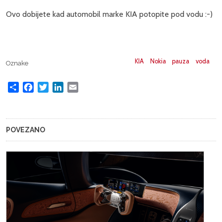
Ovo dobijete kad automobil marke KIA potopite pod vodu :-)
KIA
Nokia
pauza
voda
Oznake
Share
Facebook
Twitter
LinkedIn
Email
POVEZANO