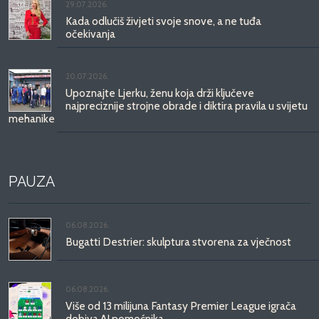
29.07.2026.
Kada odlučiš živjeti svoje snove, a ne tuđa
očekivanja
20.07.2026.
Upoznajte Ljerku, ženu koja drži ključeve
najpreciznije strojne obrade i diktira pravila u svijetu
mehanike
PAUZA
06.08.2026.
Bugatti Destrier: skulptura stvorena za vječnost
06.08.2026.
Više od 13 milijuna Fantasy Premier League igrača
dobiva AI pomoćnika