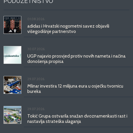
PODUZETNIŠTVO
01.08.2026.
adidas i Hrvatski nogometni savez objavili
višegodišnje partnerstvo
30.07.2026.
UGP najavio prosvjed protiv novih nameta i načina
donošenja propisa
29.07.2026.
Mlinar investira 12 milijuna eura u osječku tvornicu
bureka
29.07.2026.
Tokić Grupa ostvarila snažan dvoznamenkasti rast i
nastavlja strateška ulaganja