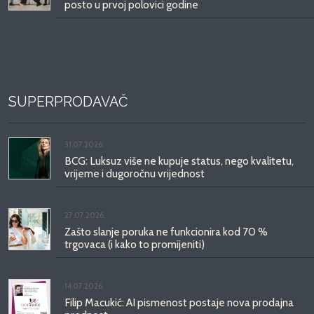
posto u prvoj polovici godine
SUPERPRODAVAČ
31.07.2026.
BCG: Luksuz više ne kupuje status, nego kvalitetu,
vrijeme i dugoročnu vrijednost
27.07.2026.
Zašto slanje poruka ne funkcionira kod 70 %
trgovaca (i kako to promijeniti)
14.07.2026.
Filip Macukić: AI pismenost postaje nova prodajna