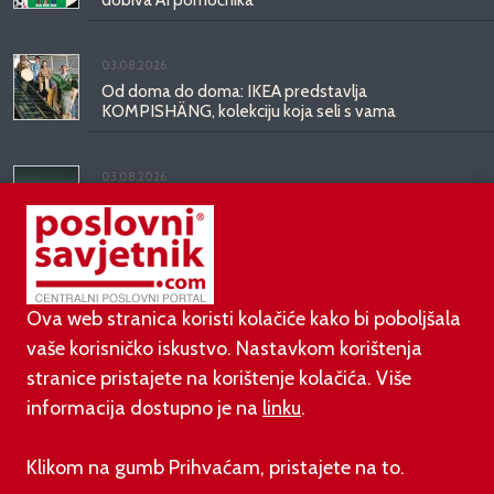
03.08.2026.
Od doma do doma: IKEA predstavlja
KOMPISHÄNG, kolekciju koja seli s vama
03.08.2026.
Kineski BYD predstavio luksuznu limuzinu veću od
Mercedesove S-klase, obećava domet do 1.000
kilometara
Ova web stranica koristi kolačiće kako bi poboljšala
vaše korisničko iskustvo. Nastavkom korištenja
stranice pristajete na korištenje kolačića. Više
informacija dostupno je na
linku
.
©
poslovni-savjetnik.com član je
Klikom na gumb Prihvaćam, pristajete na to.