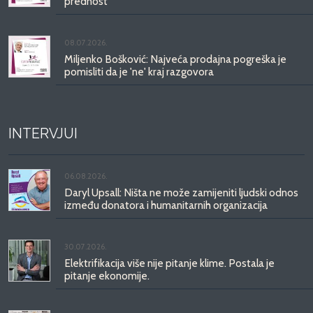
prednost
08.07.2026.
Miljenko Bošković: Najveća prodajna pogreška je
pomisliti da je 'ne' kraj razgovora
INTERVJUI
06.08.2026.
Daryl Upsall: Ništa ne može zamijeniti ljudski odnos
između donatora i humanitarnih organizacija
30.07.2026.
Elektrifikacija više nije pitanje klime. Postala je
pitanje ekonomije.